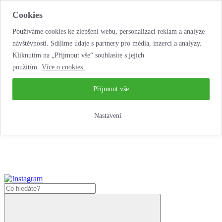
Cookies
Používáme cookies ke zlepšení webu, personalizaci reklam a analýze
návštěvnosti. Sdílíme údaje s partnery pro média, inzerci a analýzy.
Kliknutím na „Přijmout vše“ souhlasíte s jejich
použitím.
Více o cookies.
...neobyčejná jízda
životem!
...neobyčejná jízda životem!
Přijmout vše
Jak zde nakoupit?
Nastavení