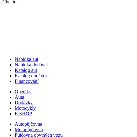
Chci to
Nabídka aut
Nabídka dodávek
Katalog aut
Katalog dodávek
Financování
Operáky
Auta
Dodávky
Motocykly
E-SHOP
Autopůjčovna
Motopůjčovna
Půjčovna obytných vozů