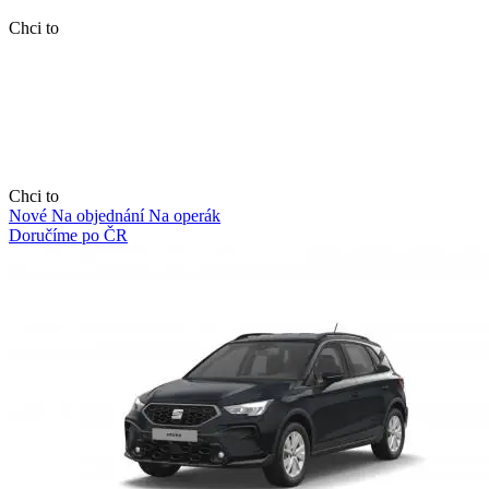
Chci to
Chci to
Nové
Na objednání
Na operák
Doručíme po ČR