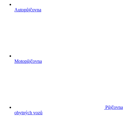
Autopůjčovna
Motopůjčovna
Půjčovna
obytných vozů