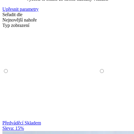
Upřesnit parametry
Seřadit dle
Nejnovější nahoře
Typ zobrazení
Předváděcí
Skladem
Sleva: 15%