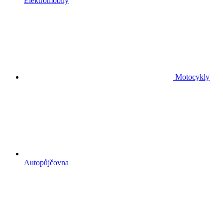
Elektromobily
Motocykly
Autopůjčovna