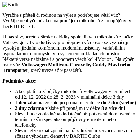
Vyrážíte s přáteli či rodinou na výlet a potřebujete větší vůz?
Využijte neobyčejné akce na pronájem mikrobusů z autopůjčovny
BARTH RENT!
U nás si vyberete z široké nabídky spolehlivých mikrobusů značky
Volkswagen. Tyto dodávky pro přepravu více osob se vyznačují
vysokým jízdním komfortem, moderními asistenty, variabilním
uspořádáním a promyšleným systémem odkládacích prostor.
Některé verze nabízíme i s pohonem všech kol 4Motion. Na výběr
máte vůz
Volkswagen Multivan, Caravelle, Caddy Maxi nebo
Transporter
, který uveze až 9 pasažérů.
Podmínky akce:
Akce platí na zápůjčky mikrobusů Volkswagen v termínech
od 12. 12. 2022 do 28. 2. 2023 v minimální délce 3 dny
1 den zdarma
získáte při pronájmu v délce
do 7 dní (včetně)
2 dny zdarma
získáte při pronájmu v délce
8 a více dní
Sleva bude zohledněna dodatečně při potvrzení domluveného
termínu naším specialistou půjčovny e-mailem nebo
telefonicky
Slevu nelze uznat zpětně na již založené rezervace a nelze ji
sčítat s výhodami členství v BARTH Clubu