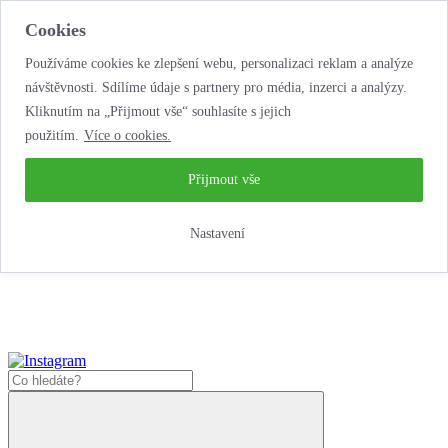
Cookies
Používáme cookies ke zlepšení webu, personalizaci reklam a analýze
návštěvnosti. Sdílíme údaje s partnery pro média, inzerci a analýzy.
Kliknutím na „Přijmout vše“ souhlasíte s jejich
použitím.
Více o cookies.
...neobyčejná
autopůjčovna!
...neobyčejná autopůjčovna!
Přijmout vše
Jak zde nakoupit?
Nastavení