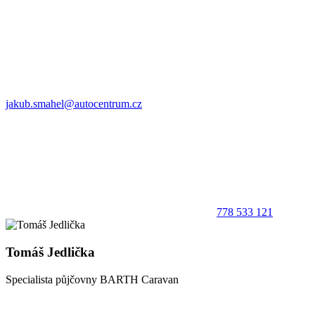
jakub.smahel@autocentrum.cz
778 533 121
Tomáš Jedlička
Specialista půjčovny BARTH Caravan