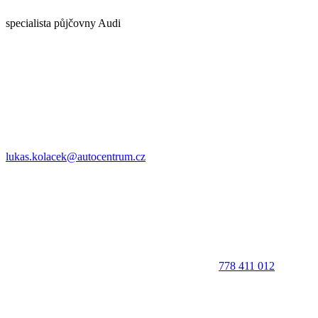
specialista půjčovny Audi
lukas.kolacek@autocentrum.cz
778 411 012