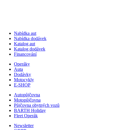
Nabídka aut
Nabídka dodávek
Katalog aut
Katalog dodávek
Financování
Operáky
Auta
Dodávky
Motocykly
E-SHOP
Autopůjčovna
Motopůjčovna
Půjčovna obytných vozů
BARTH Holiday
Fleet Operák
Newsletter