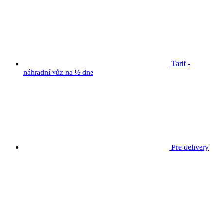
Tarif -
náhradní vůz na ½ dne
Pre-delivery