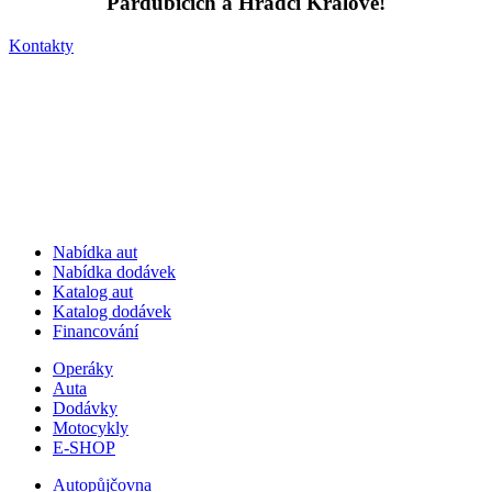
Pardubicích a Hradci Králové!
Kontakty
Nabídka aut
Nabídka dodávek
Katalog aut
Katalog dodávek
Financování
Operáky
Auta
Dodávky
Motocykly
E-SHOP
Autopůjčovna