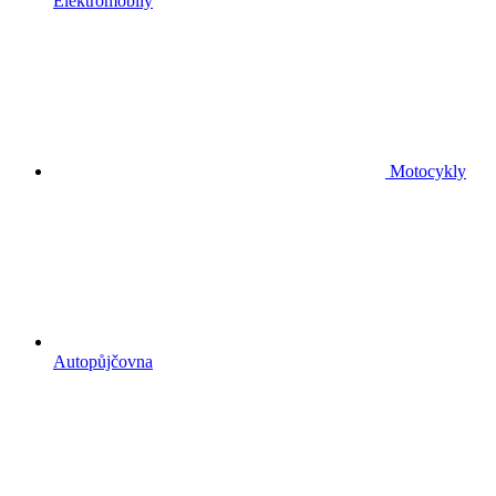
Elektromobily
Motocykly
Autopůjčovna