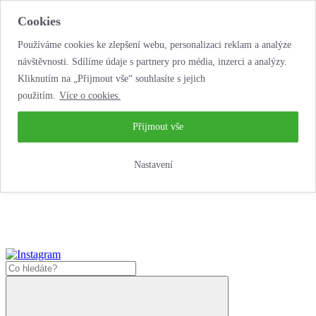
Cookies
Používáme cookies ke zlepšení webu, personalizaci reklam a analýze
návštěvnosti. Sdílíme údaje s partnery pro média, inzerci a analýzy.
Kliknutím na „Přijmout vše“ souhlasíte s jejich
použitím.
Více o cookies.
...neobyčejná
autopůjčovna!
...neobyčejná autopůjčovna!
Přijmout vše
Jak zde nakoupit?
Nastavení