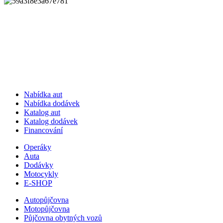
Nabídka aut
Nabídka dodávek
Katalog aut
Katalog dodávek
Financování
Operáky
Auta
Dodávky
Motocykly
E-SHOP
Autopůjčovna
Motopůjčovna
Půjčovna obytných vozů