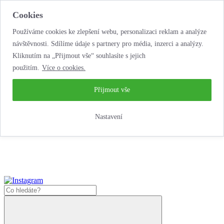
Cookies
Používáme cookies ke zlepšení webu, personalizaci reklam a analýze
návštěvnosti. Sdílíme údaje s partnery pro média, inzerci a analýzy.
Kliknutím na „Přijmout vše“ souhlasíte s jejich
použitím.
Více o cookies.
...neobyčejná
autopůjčovna!
...neobyčejná autopůjčovna!
Přijmout vše
Jak zde nakoupit?
Nastavení