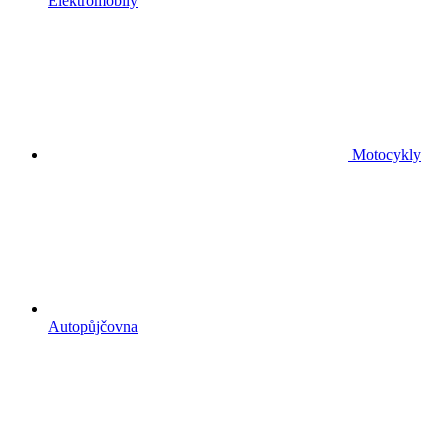
Elektromobily
Motocykly
Autopůjčovna