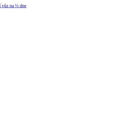
í vůz na ½ dne