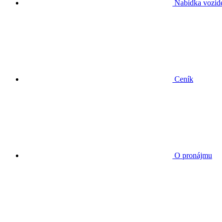
Nabídka vozid
Ceník
O pronájmu