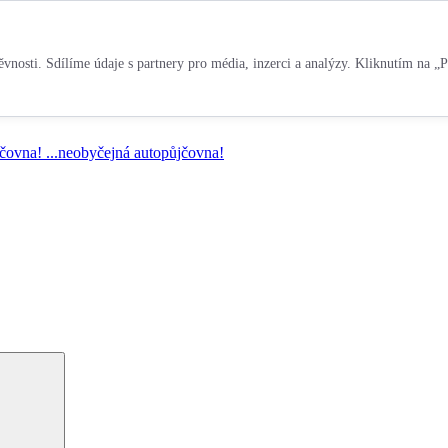
vnosti. Sdílíme údaje s partnery pro média, inzerci a analýzy. Kliknutím na „P
jčovna!
...neobyčejná autopůjčovna!