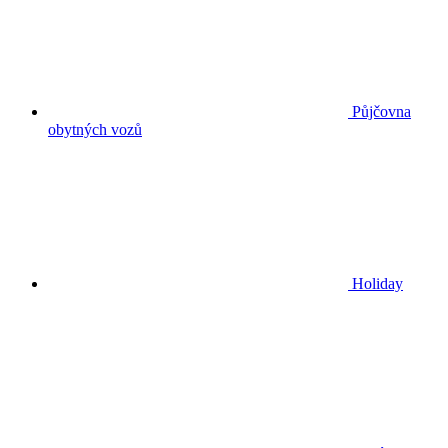
Půjčovna
obytných vozů
Holiday