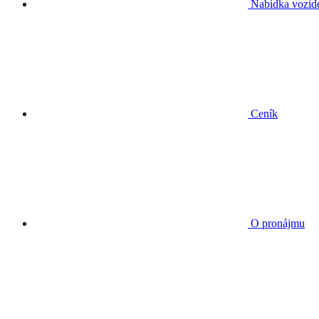
Nabídka vozid
Ceník
O pronájmu