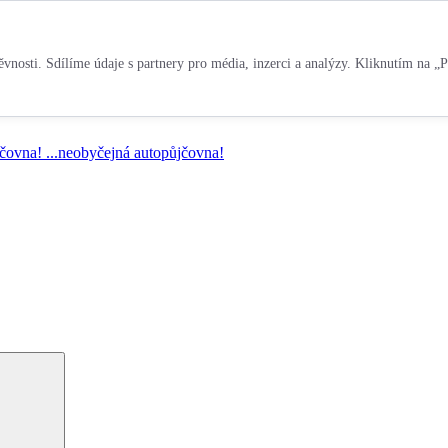
vnosti. Sdílíme údaje s partnery pro média, inzerci a analýzy. Kliknutím na „P
jčovna!
...neobyčejná autopůjčovna!