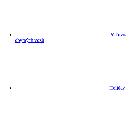
Půjčovna
obytných vozů
Holiday