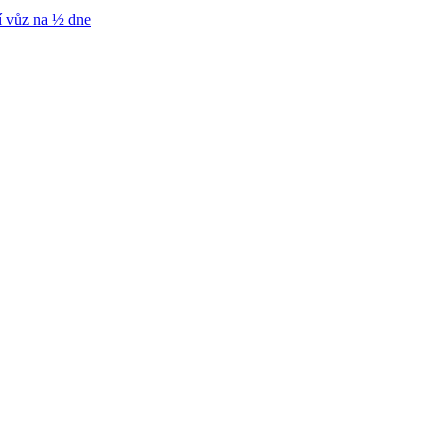
í vůz na ½ dne