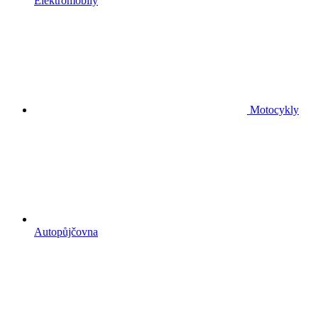
Elektromobily
Motocykly
Autopůjčovna