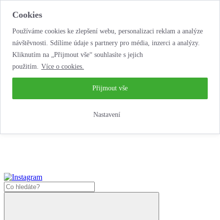
Cookies
Používáme cookies ke zlepšení webu, personalizaci reklam a analýze
návštěvnosti. Sdílíme údaje s partnery pro média, inzerci a analýzy.
Kliknutím na „Přijmout vše“ souhlasíte s jejich
použitím.
Více o cookies.
...neobyčejná
autopůjčovna!
...neobyčejná autopůjčovna!
Přijmout vše
Jak zde nakoupit?
Nastavení