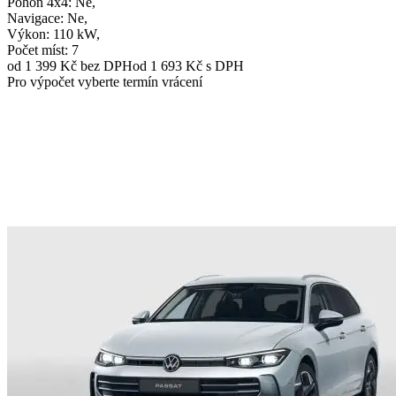
Pohon 4x4
: Ne,
Navigace
: Ne,
Výkon
: 110 kW,
Počet míst
: 7
od 1 399 Kč
bez DPH
od 1 693 Kč s DPH
Pro výpočet vyberte termín vrácení