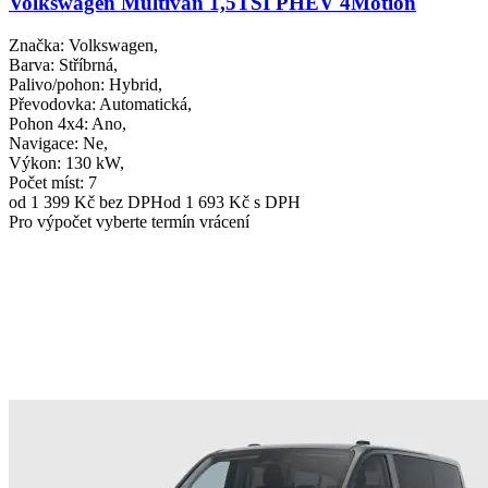
Volkswagen Multivan 1,5TSI PHEV 4Motion
Značka
: Volkswagen,
Barva
: Stříbrná,
Palivo/pohon
: Hybrid,
Převodovka
: Automatická,
Pohon 4x4
: Ano,
Navigace
: Ne,
Výkon
: 130 kW,
Počet míst
: 7
od 1 399 Kč
bez DPH
od 1 693 Kč s DPH
Pro výpočet vyberte termín vrácení