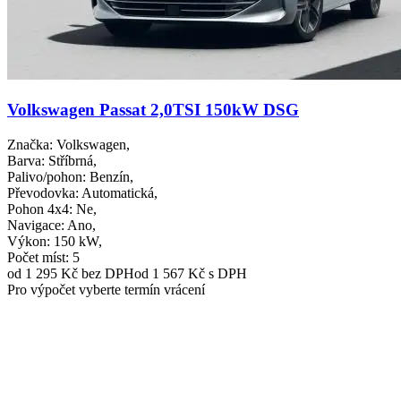
Volkswagen Passat 2,0TSI 150kW DSG
Značka
: Volkswagen,
Barva
: Stříbrná,
Palivo/pohon
: Benzín,
Převodovka
: Automatická,
Pohon 4x4
: Ne,
Navigace
: Ano,
Výkon
: 150 kW,
Počet míst
: 5
od 1 295 Kč
bez DPH
od 1 567 Kč s DPH
Pro výpočet vyberte termín vrácení