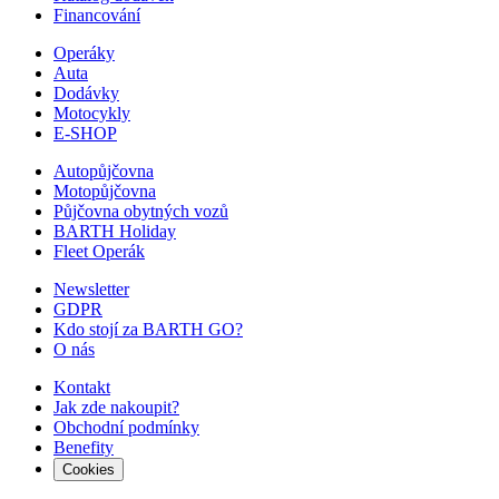
Financování
Operáky
Auta
Dodávky
Motocykly
E-SHOP
Autopůjčovna
Motopůjčovna
Půjčovna obytných vozů
BARTH Holiday
Fleet Operák
Newsletter
GDPR
Kdo stojí za BARTH GO?
O nás
Kontakt
Jak zde nakoupit?
Obchodní podmínky
Benefity
Cookies