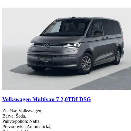
Volkswagen Multivan 7 2,0TDI DSG
Značka
: Volkswagen,
Barva
: Šedá,
Palivo/pohon
: Nafta,
Převodovka
: Automatická,