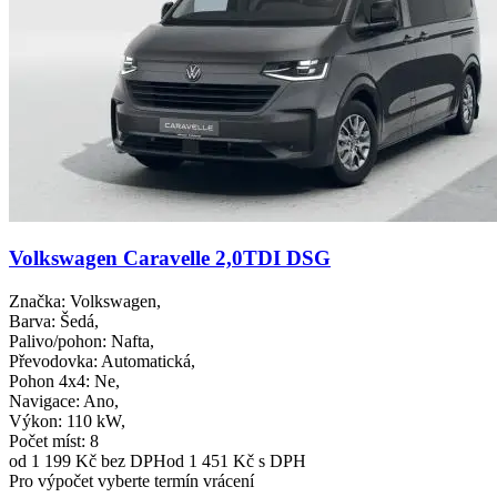
Volkswagen Caravelle 2,0TDI DSG
Značka
: Volkswagen,
Barva
: Šedá,
Palivo/pohon
: Nafta,
Převodovka
: Automatická,
Pohon 4x4
: Ne,
Navigace
: Ano,
Výkon
: 110 kW,
Počet míst
: 8
od 1 199 Kč
bez DPH
od 1 451 Kč s DPH
Pro výpočet vyberte termín vrácení