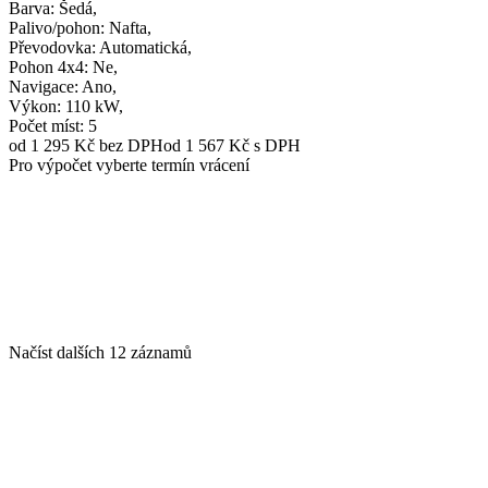
Barva
: Šedá,
Palivo/pohon
: Nafta,
Převodovka
: Automatická,
Pohon 4x4
: Ne,
Navigace
: Ano,
Výkon
: 110 kW,
Počet míst
: 5
od 1 295 Kč
bez DPH
od 1 567 Kč s DPH
Pro výpočet vyberte termín vrácení
Načíst dalších 12 záznamů