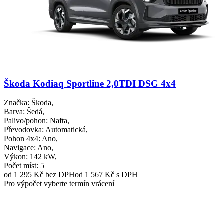
Škoda Kodiaq Sportline 2,0TDI DSG 4x4
Značka
: Škoda,
Barva
: Šedá,
Palivo/pohon
: Nafta,
Převodovka
: Automatická,
Pohon 4x4
: Ano,
Navigace
: Ano,
Výkon
: 142 kW,
Počet míst
: 5
od 1 295 Kč
bez DPH
od 1 567 Kč s DPH
Pro výpočet vyberte termín vrácení