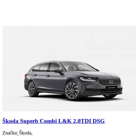
Škoda Superb Combi L&K 2,0TDI DSG
Značka
: Škoda,