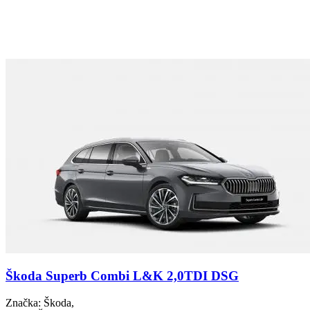
Škoda Superb Combi L&K 2,0TDI DSG
Značka
: Škoda,