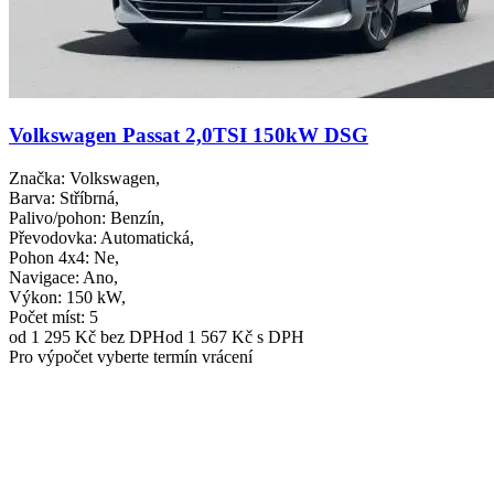
Volkswagen Passat 2,0TSI 150kW DSG
Značka
: Volkswagen,
Barva
: Stříbrná,
Palivo/pohon
: Benzín,
Převodovka
: Automatická,
Pohon 4x4
: Ne,
Navigace
: Ano,
Výkon
: 150 kW,
Počet míst
: 5
od 1 295 Kč
bez DPH
od 1 567 Kč s DPH
Pro výpočet vyberte termín vrácení