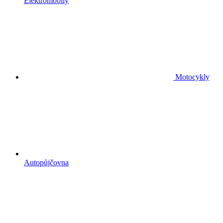
Elektromobily
Motocykly
Autopůjčovna