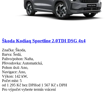
Škoda Kodiaq Sportline 2,0TDI DSG 4x4
Značka
: Škoda,
Barva
: Šedá,
Palivo/pohon
: Nafta,
Převodovka
: Automatická,
Pohon 4x4
: Ano,
Navigace
: Ano,
Výkon
: 142 kW,
Počet míst
: 5
od 1 295 Kč
bez DPH
od 1 567 Kč s DPH
Pro výpočet vyberte termín vrácení