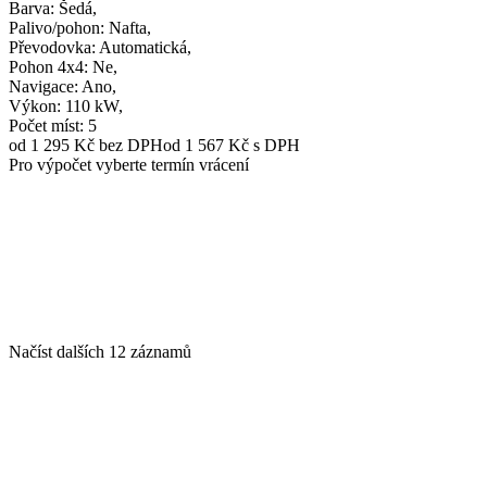
Barva
: Šedá,
Palivo/pohon
: Nafta,
Převodovka
: Automatická,
Pohon 4x4
: Ne,
Navigace
: Ano,
Výkon
: 110 kW,
Počet míst
: 5
od 1 295 Kč
bez DPH
od 1 567 Kč s DPH
Pro výpočet vyberte termín vrácení
Načíst dalších 12 záznamů