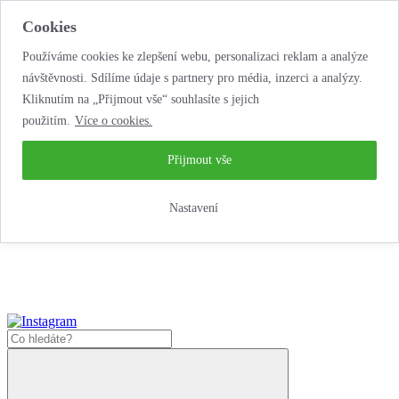
Cookies
Používáme cookies ke zlepšení webu, personalizaci reklam a analýze
návštěvnosti. Sdílíme údaje s partnery pro média, inzerci a analýzy.
Kliknutím na „Přijmout vše“ souhlasíte s jejich
použitím.
Více o cookies.
...neobyčejná
autopůjčovna!
...neobyčejná autopůjčovna!
Přijmout vše
Jak zde nakoupit?
Nastavení