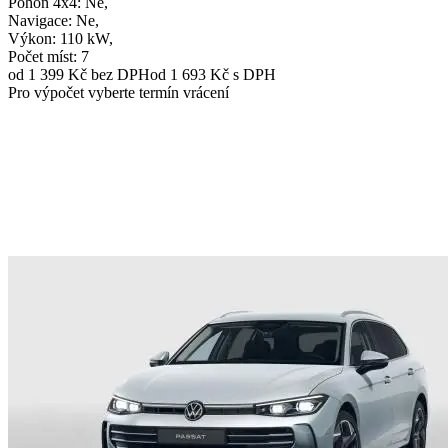
Pohon 4x4
: Ne,
Navigace
: Ne,
Výkon
: 110 kW,
Počet míst
: 7
od 1 399 Kč
bez DPH
od 1 693 Kč s DPH
Pro výpočet vyberte termín vrácení