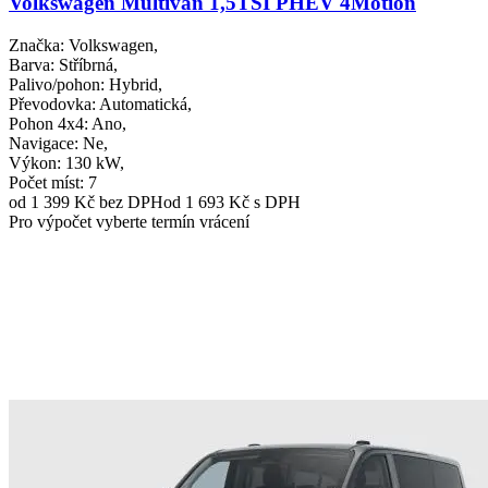
Volkswagen Multivan 1,5TSI PHEV 4Motion
Značka
: Volkswagen,
Barva
: Stříbrná,
Palivo/pohon
: Hybrid,
Převodovka
: Automatická,
Pohon 4x4
: Ano,
Navigace
: Ne,
Výkon
: 130 kW,
Počet míst
: 7
od 1 399 Kč
bez DPH
od 1 693 Kč s DPH
Pro výpočet vyberte termín vrácení