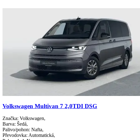
Volkswagen Multivan 7 2,0TDI DSG
Značka
: Volkswagen,
Barva
: Šedá,
Palivo/pohon
: Nafta,
Převodovka
: Automatická,