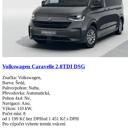
Volkswagen Caravelle 2,0TDI DSG
Značka
: Volkswagen,
Barva
: Šedá,
Palivo/pohon
: Nafta,
Převodovka
: Automatická,
Pohon 4x4
: Ne,
Navigace
: Ano,
Výkon
: 110 kW,
Počet míst
: 8
od 1 199 Kč
bez DPH
od 1 451 Kč s DPH
Pro výpočet vyberte termín vrácení