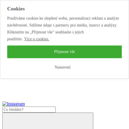
Cookies
Používáme cookies ke zlepšení webu, personalizaci reklam a analýze
návštěvnosti. Sdílíme údaje s partnery pro média, inzerci a analýzy.
Kliknutím na „Přijmout vše“ souhlasíte s jejich
použitím.
Více o cookies.
...neobyčejná jízda
životem!
...neobyčejná jízda životem!
Přijmout vše
Jak zde nakoupit?
Nastavení