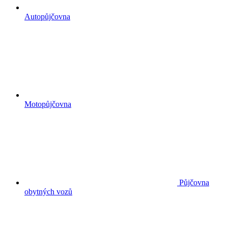
Autopůjčovna
Motopůjčovna
Půjčovna
obytných vozů