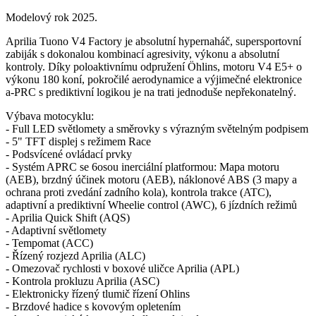
Modelový rok 2025.
Aprilia Tuono V4 Factory je absolutní hypernaháč, supersportovní
zabiják s dokonalou kombinací agresivity, výkonu a absolutní
kontroly. Díky poloaktivnímu odpružení Öhlins, motoru V4 E5+ o
výkonu 180 koní, pokročilé aerodynamice a výjimečné elektronice
a-PRC s prediktivní logikou je na trati jednoduše nepřekonatelný.
Výbava motocyklu:
- Full LED světlomety a směrovky s výrazným světelným podpisem
- 5" TFT displej s režimem Race
- Podsvícené ovládací prvky
- Systém APRC se 6osou inerciální platformou: Mapa motoru
(AEB), brzdný účinek motoru (AEB), náklonové ABS (3 mapy a
ochrana proti zvedání zadního kola), kontrola trakce (ATC),
adaptivní a prediktivní Wheelie control (AWC), 6 jízdních režimů
- Aprilia Quick Shift (AQS)
- Adaptivní světlomety
- Tempomat (ACC)
- Řízený rozjezd Aprilia (ALC)
- Omezovač rychlosti v boxové uličce Aprilia (APL)
- Kontrola prokluzu Aprilia (ASC)
- Elektronicky řízený tlumič řízení Ohlins
- Brzdové hadice s kovovým opletením