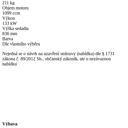
211 kg
Objem motoru
1099 ccm
Výkon
133 kW
Výška sedadla
836 mm
Barva
Dle vlastního výběru
Nejedná se o návrh na uzavření smlouvy (nabídku) dle § 1731
zákona č. 89/2012 Sb., občanský zákoník, ale o nezávaznou
nabídku
Výbava