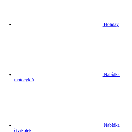
Holiday
Nabídka
motocyklů
Nabídka
čtyřkolek