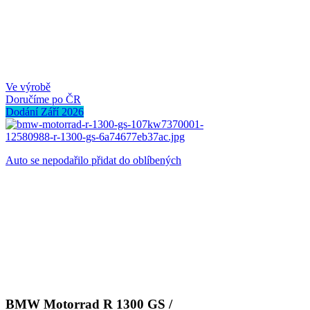
Ve výrobě
Doručíme po ČR
Dodání Září 2026
Auto se nepodařilo přidat do oblíbených
BMW Motorrad R 1300 GS /