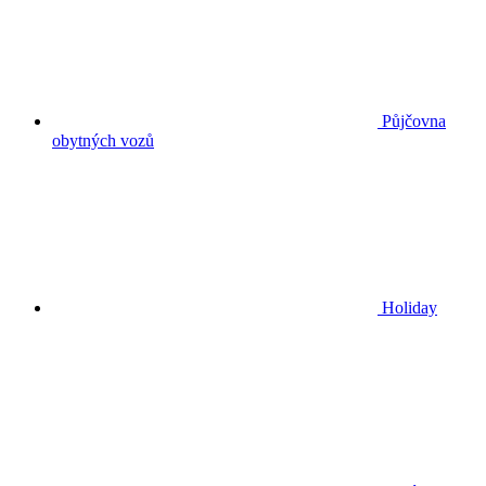
Půjčovna
obytných vozů
Holiday