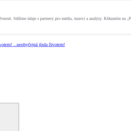
vnosti. Sdílíme údaje s partnery pro média, inzerci a analýzy. Kliknutím na „P
ivotem!
...neobyčejná jízda životem!