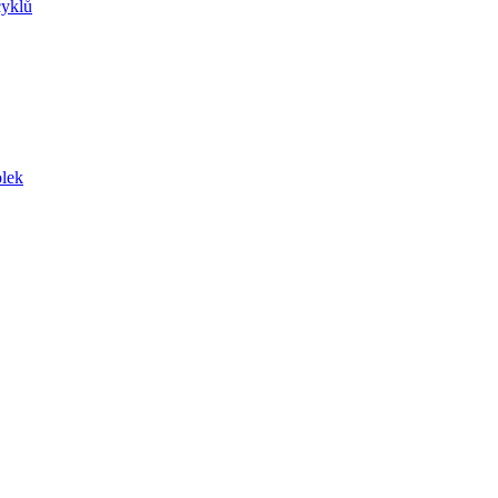
yklů
lek