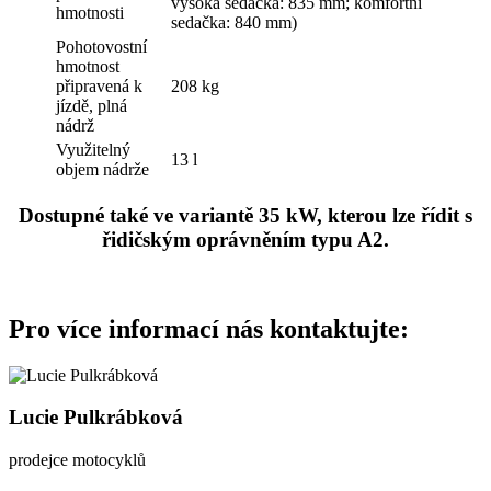
vysoká sedačka: 835 mm; komfortní
hmotnosti
sedačka: 840 mm)
Pohotovostní
hmotnost
připravená k
208 kg
jízdě, plná
nádrž
Využitelný
13 l
objem nádrže
Dostupné také ve variantě 35 kW, kterou lze řídit s
řidičským oprávněním typu A2.
Pro více informací nás kontaktujte:
Lucie Pulkrábková
prodejce motocyklů