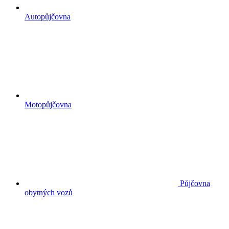
Autopůjčovna
Motopůjčovna
Půjčovna
obytných vozů