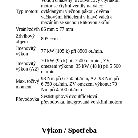
Vodou chlazený, dvouválcový čtyřtaktní
motor se čtyřmi ventily na válec
Typ motoru
ovládanými vlečnou pákou, dvěma
vačkovými hřídelemi v hlavě válců a
mazáním se suchou klikovou skříní
Vrtání/zdvih
86 mm x 77 mm
Zdvihový
895 ccm
objem
Jmenovitý
77 kW (105 k) při 8500 ot./min.
výkon
70 kW (95 k) při 7500 ot./min., ZV
Jmenovitý
omezení výkonu: 35 kW (48 k) při 5 500
výkon (A2)
ot./min
93 Nm při 6 750 ot./min, A2: 93 Nm při
Max. točivý
6 750 ot./min, ZV omezení výkonu: 70
moment
Nm při 4 500 ot./min
Šestistupňová dvouhřídelová
Převodovka
převodovka, integrovaná ve skříni motoru
Výkon / Spotřeba