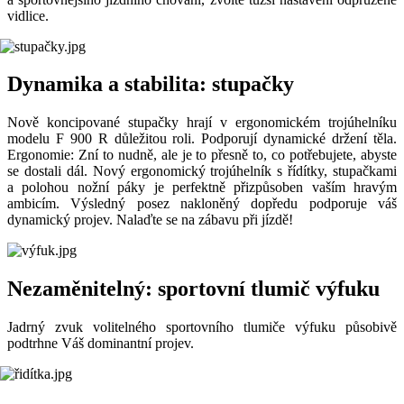
vidlice.
Dynamika a stabilita: stupačky
Nově koncipované stupačky hrají v ergonomickém trojúhelníku
modelu F 900 R důležitou roli. Podporují dynamické držení těla.
Ergonomie: Zní to nudně, ale je to přesně to, co potřebujete, abyste
se dostali dál. Nový ergonomický trojúhelník s řídítky, stupačkami
a polohou nožní páky je perfektně přizpůsoben vaším hravým
ambicím. Výsledný posez nakloněný dopředu podporuje váš
dynamický projev. Nalaďte se na zábavu při jízdě!
Nezaměnitelný: sportovní tlumič výfuku
Jadrný zvuk volitelného sportovního tlumiče výfuku působivě
podtrhne Váš dominantní projev.