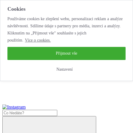
Cookies
Používáme cookies ke zlepšení webu, personalizaci reklam a analýze
návštěvnosti. Sdílíme údaje s partnery pro média, inzerci a analýzy.
Kliknutím na „Přijmout vše“ souhlasíte s jejich
použitím.
Více o cookies.
...neobyčejná jízda
životem!
...neobyčejná jízda životem!
Přijmout vše
Jak zde nakoupit?
Nastavení