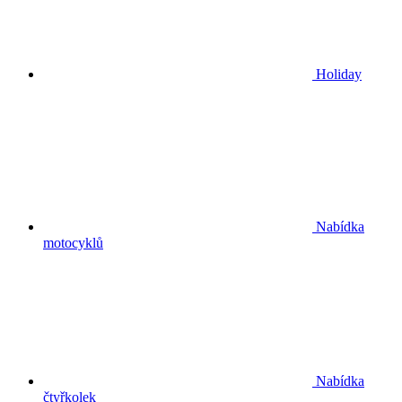
Holiday
Nabídka
motocyklů
Nabídka
čtyřkolek