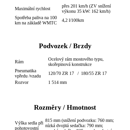
přes 201 km/h (ZV snížení
Maximální rychlost
výkonu 35 kW: 162 km/h)
Spotřeba paliva na 100
4,2 l/100km
km na základě WMTC
Podvozek / Brzdy
Ocelový rám mostového typu,
Rám
skořepinová konstrukce
Pneumatika
120/70 ZR 17 / 180/55 ZR 17
vpředu /vzadu
Rozvor
1 514 mm
Rozměry / Hmotnost
815 mm (snížení podvozku: 760 mm;
Výška sedla při
nízká dvojitá sedačka: 790 mm;
pohotovostní