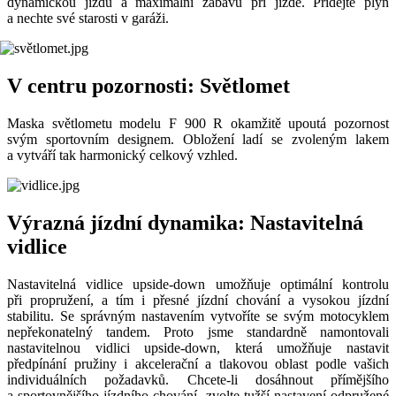
dynamickou jízdu a maximální zábavu při jízdě. Přidejte plyn
a nechte své starosti v garáži.
V centru pozornosti: Světlomet
Maska světlometu modelu F 900 R okamžitě upoutá pozornost
svým sportovním designem. Obložení ladí se zvoleným lakem
a vytváří tak harmonický celkový vzhled.
Výrazná jízdní dynamika: Nastavitelná
vidlice
Nastavitelná vidlice upside-down umožňuje optimální kontrolu
při propružení, a tím i přesné jízdní chování a vysokou jízdní
stabilitu. Se správným nastavením vytvoříte se svým motocyklem
nepřekonatelný tandem. Proto jsme standardně namontovali
nastavitelnou vidlici upside-down, která umožňuje nastavit
předpínání pružiny i akcelerační a tlakovou oblast podle vašich
individuálních požadavků. Chcete-li dosáhnout přímějšího
a sportovnějšího jízdního chování, zvolte tužší nastavení odpružené