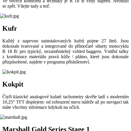
Ve věcech komfortu a techniky je R 18 B vždy napřed. Neohlíží
se zpět. Vítejte tady a teď.
Kufr
Každý z napevno nainstalovaných kufrů pojme 27 litrů. Jsou
dokonale tvarované a integrované do přímočaré siluety motocyklu
R 18 B: pro typický, nezaměnitelný vzhled baggeru. Vnitřní tašky
z kombinace materiálu pravá kůže / plátno, které jsou dokonale
přizpůsobené, najdete v programu příslušenství.
Kokpit
Čtyři klasické analogové kulaté tachometry skvěle ladí s moderním
10,25“ TFT displejem: od zobrazení stavu nádrže až po navigaci tak
máte všechny informace kdykoli na očích.
Marshall Gold Series Stage 1