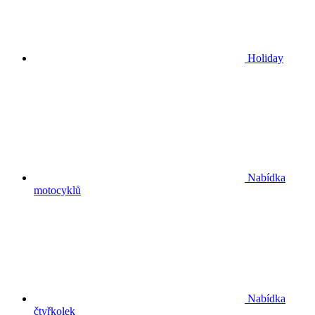
Holiday
Nabídka
motocyklů
Nabídka
čtyřkolek