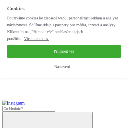
Cookies
Používáme cookies ke zlepšení webu, personalizaci reklam a analýze
návštěvnosti. Sdílíme údaje s partnery pro média, inzerci a analýzy.
Kliknutím na „Přijmout vše“ souhlasíte s jejich
použitím.
Více o cookies.
...neobyčejná jízda
životem!
...neobyčejná jízda životem!
Přijmout vše
Jak zde nakoupit?
Nastavení