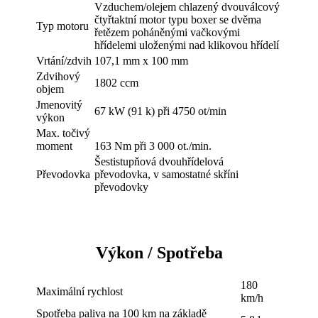
Vzduchem/olejem chlazený dvouválcový
čtyřtaktní motor typu boxer se dvěma
Typ motoru
řetězem poháněnými vačkovými
hřídelemi uloženými nad klikovou hřídelí
Vrtání/zdvih
107,1 mm x 100 mm
Zdvihový
1802 ccm
objem
Jmenovitý
67 kW (91 k) při 4750 ot/min
výkon
Max. točivý
moment
163 Nm při 3 000 ot./min.
Šestistupňová dvouhřídelová
Převodovka
převodovka, v samostatné skříni
převodovky
Výkon / Spotřeba
180
Maximální rychlost
km/h
Spotřeba paliva na 100 km na základě