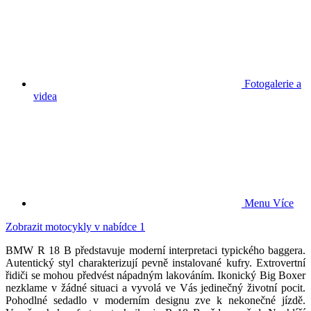
Fotogalerie a
videa
Menu
Více
Zobrazit motocykly v nabídce
1
BMW R 18 B představuje moderní interpretaci typického baggera.
Autentický styl charakterizují pevně instalované kufry. Extrovertní
řidiči se mohou předvést nápadným lakováním. Ikonický Big Boxer
nezklame v žádné situaci a vyvolá ve Vás jedinečný životní pocit.
Pohodlné sedadlo v moderním designu zve k nekonečné jízdě.