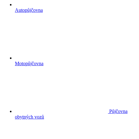
Autopůjčovna
Motopůjčovna
Půjčovna
obytných vozů