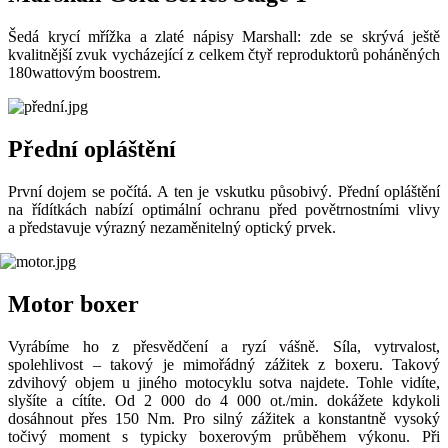
Šedá krycí mřížka a zlaté nápisy Marshall: zde se skrývá ještě
kvalitnější zvuk vycházející z celkem čtyř reproduktorů poháněných
180wattovým boostrem.
Přední opláštění
První dojem se počítá. A ten je vskutku působivý. Přední opláštění
na řídítkách nabízí optimální ochranu před povětrnostními vlivy
a představuje výrazný nezaměnitelný optický prvek.
Motor boxer
Vyrábíme ho z přesvědčení a ryzí vášně. Síla, vytrvalost,
spolehlivost – takový je mimořádný zážitek z boxeru. Takový
zdvihový objem u jiného motocyklu sotva najdete. Tohle vidíte,
slyšíte a cítíte. Od 2 000 do 4 000 ot./min. dokážete kdykoli
dosáhnout přes 150 Nm. Pro silný zážitek a konstantně vysoký
točivý moment s typicky boxerovým průběhem výkonu. Při