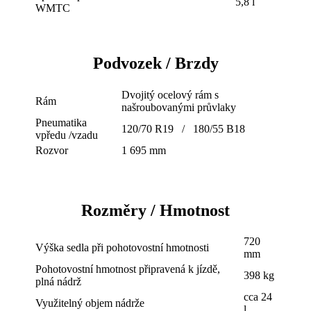
5,8 l
WMTC
Podvozek / Brzdy
Dvojitý ocelový rám s
Rám
našroubovanými průvlaky
Pneumatika
120/70 R19 / 180/55 B18
vpředu /vzadu
Rozvor
1 695 mm
Rozměry / Hmotnost
720
Výška sedla při pohotovostní hmotnosti
mm
Pohotovostní hmotnost připravená k jízdě,
398 kg
plná nádrž
cca 24
Využitelný objem nádrže
l