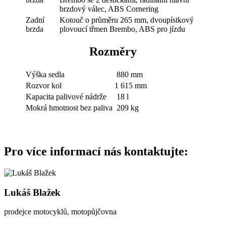
brzdový válec, ABS Cornering
Zadní
Kotouč o průměru 265 mm, dvoupístkový
brzda
plovoucí třmen Brembo, ABS pro jízdu
Rozměry
Výška sedla
880 mm
Rozvor kol
1 615 mm
Kapacita palivové nádrže
18 l
Mokrá hmotnost bez paliva
209 kg
Pro více informací nás kontaktujte:
Lukáš Blažek
prodejce motocyklů, motopůjčovna