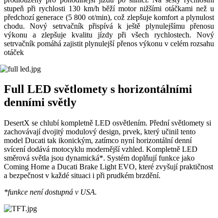
stupeň při rychlosti 130 km/h běží motor nižšími otáčkami než u
předchozí generace (5 800 ot/min), což zlepšuje komfort a plynulost
chodu. Nový setrvačník přispívá k ještě plynulejšímu přenosu
výkonu a zlepšuje kvalitu jízdy při všech rychlostech. Nový
setrvačník pomáhá zajistit plynulejší přenos výkonu v celém rozsahu
otáček
Full LED světlomety s horizontálními
denními světly
DesertX se chlubí kompletně LED osvětlením. Přední světlomety si
zachovávají dvojitý modulový design, prvek, který učinil tento
model Ducati tak ikonickým, zatímco nyní horizontální denní
svícení dodává motocyklu modernější vzhled. Kompletně LED
směrová světla jsou dynamická*. Systém doplňují funkce jako
Coming Home a Ducati Brake Light EVO, které zvyšují praktičnost
a bezpečnost v každé situaci i při prudkém brzdění.
*funkce není dostupná v USA.