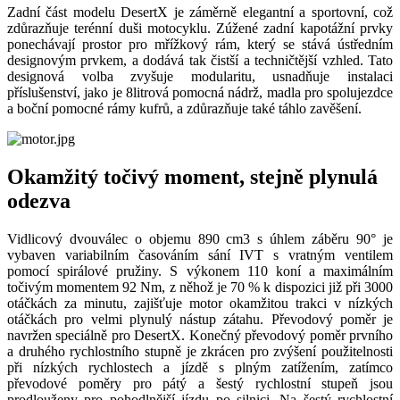
Zadní část modelu DesertX je záměrně elegantní a sportovní, což
zdůrazňuje terénní duši motocyklu. Zúžené zadní kapotážní prvky
ponechávají prostor pro mřížkový rám, který se stává ústředním
designovým prvkem, a dodává tak čistší a techničtější vzhled. Tato
designová volba zvyšuje modularitu, usnadňuje instalaci
příslušenství, jako je 8litrová pomocná nádrž, madla pro spolujezdce
a boční pomocné rámy kufrů, a zdůrazňuje také táhlo zavěšení.
Okamžitý točivý moment, stejně plynulá
odezva
Vidlicový dvouválec o objemu 890 cm3 s úhlem záběru 90° je
vybaven variabilním časováním sání IVT s vratným ventilem
pomocí spirálové pružiny. S výkonem 110 koní a maximálním
točivým momentem 92 Nm, z něhož je 70 % k dispozici již při 3000
otáčkách za minutu, zajišťuje motor okamžitou trakci v nízkých
otáčkách pro velmi plynulý nástup zátahu. Převodový poměr je
navržen speciálně pro DesertX. Konečný převodový poměr prvního
a druhého rychlostního stupně je zkrácen pro zvýšení použitelnosti
při nízkých rychlostech a jízdě s plným zatížením, zatímco
převodové poměry pro pátý a šestý rychlostní stupeň jsou
prodlouženy pro pohodlnější jízdu po silnici. Na šestý rychlostní