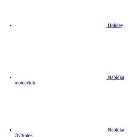
Holiday
Nabídka
motocyklů
Nabídka
čtyřkolek