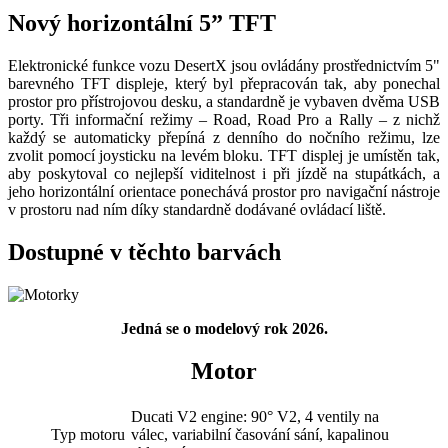
Nový horizontální 5” TFT
Elektronické funkce vozu DesertX jsou ovládány prostřednictvím 5"
barevného TFT displeje, který byl přepracován tak, aby ponechal
prostor pro přístrojovou desku, a standardně je vybaven dvěma USB
porty. Tři informační režimy – Road, Road Pro a Rally – z nichž
každý se automaticky přepíná z denního do nočního režimu, lze
zvolit pomocí joysticku na levém bloku. TFT displej je umístěn tak,
aby poskytoval co nejlepší viditelnost i při jízdě na stupátkách, a
jeho horizontální orientace ponechává prostor pro navigační nástroje
v prostoru nad ním díky standardně dodávané ovládací liště.
Dostupné v těchto barvách
Jedná se o modelový rok 2026.
Motor
Ducati V2 engine: 90° V2, 4 ventily na
Typ motoru
válec, variabilní časování sání, kapalinou