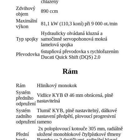
chlazený
Zdvihový
890 ccm
objem
Maximální
81,1 kW (110,3 koní) při 9 000 ot./min
výkon
Hydraulicky olvádaná kluzná a
Typ spojky
samočinně servopohonová mokrá
lamelová spojka
6stupňová převodovka s rychlořazením
Převodovka
Ducati Quick Shift (DQS) 2.0
Rám
Rám
Hliníkový monokok
Systém
Vidlice KYB Ø 46 mm obrácená, plně
předního
nastavitelná
odpružení
Systém
Tlumič KYB, plně nastavitelný, dálkové
zadního
nastavení předpětí, plovoucí progresivní
odpružení
rameno
2x poloplovoucí kotouče 305 mm, radiálně
Přední
uložené monoblokové čtyřpístkové třmeny
brzda
Brembo se 2 destičkami, radinální hlavní