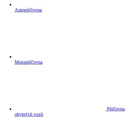
Autopůjčovna
Motopůjčovna
Půjčovna
obytných vozů