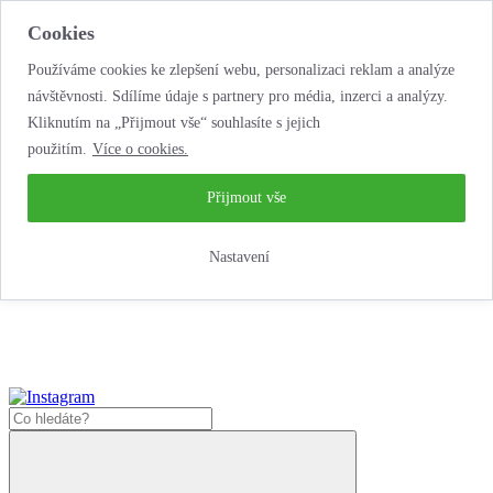
Cookies
Používáme cookies ke zlepšení webu, personalizaci reklam a analýze
návštěvnosti. Sdílíme údaje s partnery pro média, inzerci a analýzy.
Kliknutím na „Přijmout vše“ souhlasíte s jejich
použitím.
Více o cookies.
...neobyčejná jízda
životem!
...neobyčejná jízda životem!
Přijmout vše
Jak zde nakoupit?
Nastavení