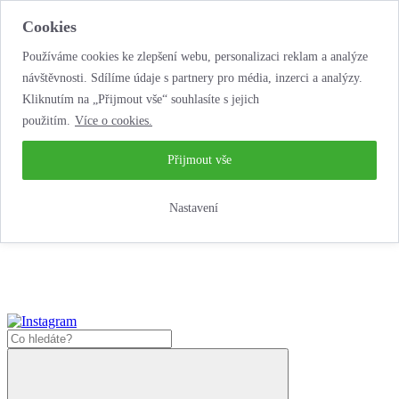
Cookies
Používáme cookies ke zlepšení webu, personalizaci reklam a analýze
návštěvnosti. Sdílíme údaje s partnery pro média, inzerci a analýzy.
Kliknutím na „Přijmout vše“ souhlasíte s jejich
použitím.
Více o cookies.
...neobyčejná jízda
životem!
...neobyčejná jízda životem!
Přijmout vše
Jak zde nakoupit?
Nastavení