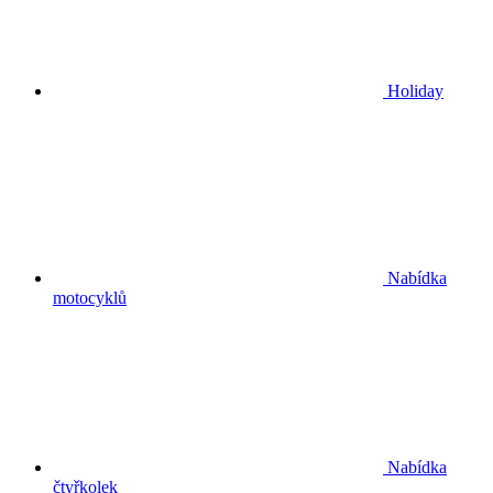
Holiday
Nabídka
motocyklů
Nabídka
čtyřkolek