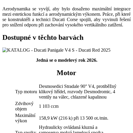
Aerodynamika se vyvíjí, aby bylo dosaženo maximální integrace
mezi estetickou funkcí a aerodynamickým výkonem. Práce, při které
se konstruktéři a technici Ducati Corse spojili, aby vyvinuli řešení
pro snížení odporu při zachování vysokého vertikálního zatížení.
Dostupné v těchto barvách
Jedná se o modelový rok 2026.
Motor
Desmosedici Stradale 90° V4, protiběžný
Typ motoru
klikový hřídel, rozvody Desmodromic, 4
ventily na válec, chlazené kapalinou
Zdvihový
1 103 ccm
objem
Maximální
158,9 kW (216 k) při 13 500 ot./min.
výkon
Hydraulicky ovládaná kluzná a
Typ spojky
samoservo mokrá lamelová spojka.