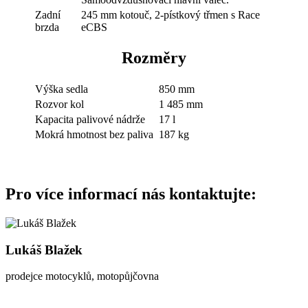
Zadní
245 mm kotouč, 2-pístkový třmen s Race
brzda
eCBS
Rozměry
Výška sedla
850 mm
Rozvor kol
1 485 mm
Kapacita palivové nádrže
17 l
Mokrá hmotnost bez paliva
187 kg
Pro více informací nás kontaktujte:
Lukáš Blažek
prodejce motocyklů, motopůjčovna