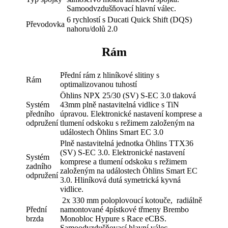
Samoodvzdušňovací hlavní válec.
6 rychlostí s Ducati Quick Shift (DQS)
Převodovka
nahoru/dolů 2.0
Rám
Přední rám z hliníkové slitiny s
Rám
optimalizovanou tuhostí
Öhlins NPX 25/30 (SV) S-EC 3.0 tlaková
Systém
43mm plně nastavitelná vidlice s TiN
předního
úpravou. Elektronické nastavení komprese a
odpružení
tlumení odskoku s režimem založeným na
událostech Öhlins Smart EC 3.0
Plně nastavitelná jednotka Öhlins TTX36
(SV) S-EC 3.0. Elektronické nastavení
Systém
komprese a tlumení odskoku s režimem
zadního
založeným na událostech Öhlins Smart EC
odpružení
3.0. Hliníková dutá symetrická kyvná
vidlice.
2x 330 mm poloplovoucí kotouče, radiálně
Přední
namontované 4pístkové třmeny Brembo
brzda
Monobloc Hypure s Race eCBS.
Samoodvzdušňovací hlavní válec.