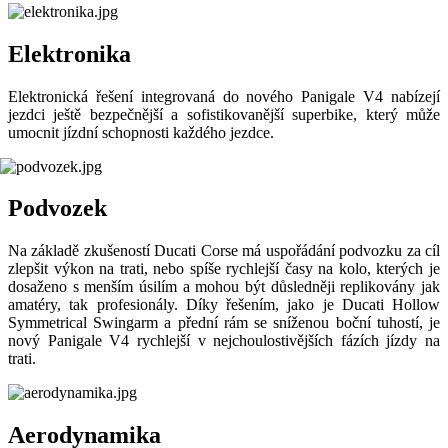
Elektronika
Elektronická řešení integrovaná do nového Panigale V4 nabízejí
jezdci ještě bezpečnější a sofistikovanější superbike, který může
umocnit jízdní schopnosti každého jezdce.
Podvozek
Na základě zkušeností Ducati Corse má uspořádání podvozku za cíl
zlepšit výkon na trati, nebo spíše rychlejší časy na kolo, kterých je
dosaženo s menším úsilím a mohou být důsledněji replikovány jak
amatéry, tak profesionály. Díky řešením, jako je Ducati Hollow
Symmetrical Swingarm a přední rám se sníženou boční tuhostí, je
nový Panigale V4 rychlejší v nejchoulostivějších fázích jízdy na
trati.
Aerodynamika