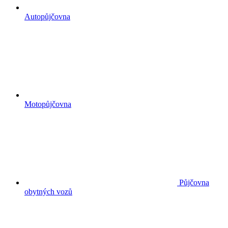
Autopůjčovna
Motopůjčovna
Půjčovna
obytných vozů