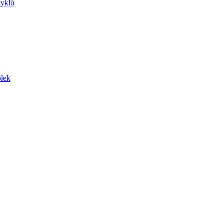
yklů
lek