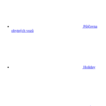
Půjčovna
obytných vozů
Holiday