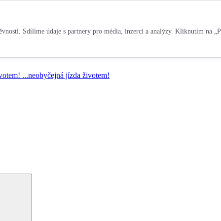
vnosti. Sdílíme údaje s partnery pro média, inzerci a analýzy. Kliknutím na „P
ivotem!
...neobyčejná jízda životem!