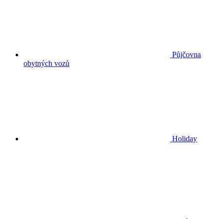
Půjčovna
obytných vozů
Holiday