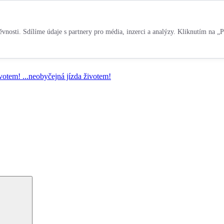
vnosti. Sdílíme údaje s partnery pro média, inzerci a analýzy. Kliknutím na „P
ivotem!
...neobyčejná jízda životem!