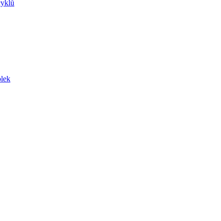
yklů
lek