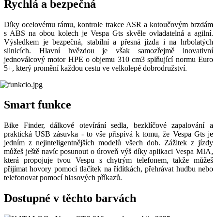
Rychlá a bezpečná
Díky ocelovému rámu, kontrole trakce ASR a kotoučovým brzdám
s ABS na obou kolech je Vespa Gts skvěle ovladatelná a agilní.
Výsledkem je bezpečná, stabilní a přesná jízda i na hrbolatých
silnicích. Hlavní hvězdou je však samozřejmě inovativní
jednoválcový motor HPE o objemu 310 cm3 splňující normu Euro
5+, který promění každou cestu ve velkolepé dobrodružství.
Smart funkce
Bike Finder, dálkové otevírání sedla, bezklíčové zapalování a
praktická USB zásuvka - to vše přispívá k tomu, že Vespa Gts je
jedním z nejinteligentnějších modelů všech dob. Zážitek z jízdy
můžeš ještě navíc posunout o úroveň výš díky aplikaci Vespa MIA,
která propojuje tvou Vespu s chytrým telefonem, takže můžeš
přijímat hovory pomocí tlačítek na řídítkách, přehrávat hudbu nebo
telefonovat pomocí hlasových příkazů.
Dostupné v těchto barvách