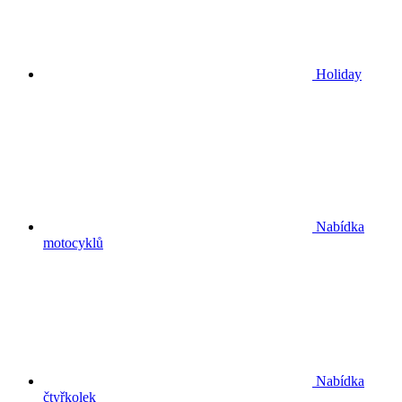
Holiday
Nabídka
motocyklů
Nabídka
čtyřkolek