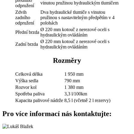
předního
vinutou pružinou hydraulickým tlumičem
odpružení
Zdvih
Dva hydraulické tlumiče s vinutou
zadního
pružinou s nastavitelným předpětím v 4
odpružení
polohách
Ø 220 mm kotouč z nerezové oceli s
Přední brzda
hydraulickým ovládáním
Ø 220 mm kotouč z nerezové oceli s
Zadní brzda
hydraulickým ovládáním
Rozměry
Celková délka
1 950 mm
Výška sedla
790 mm
Rozvor kol
1 380 mm
Spotřeba paliva
3,3 l/100km
Kapacita palivové nádrže
8,5 l (včetně 2 l rezervy)
Pro více informací nás kontaktujte: