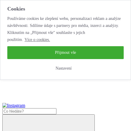
Cookies
Používáme cookies ke zlepšení webu, personalizaci reklam a analýze
návštěvnosti. Sdílíme údaje s partnery pro média, inzerci a analýzy.
Kliknutím na „Přijmout vše“ souhlasíte s jejich
použitím.
Více o cookies.
...neobyčejná jízda
životem!
...neobyčejná jízda životem!
Přijmout vše
Jak zde nakoupit?
Nastavení