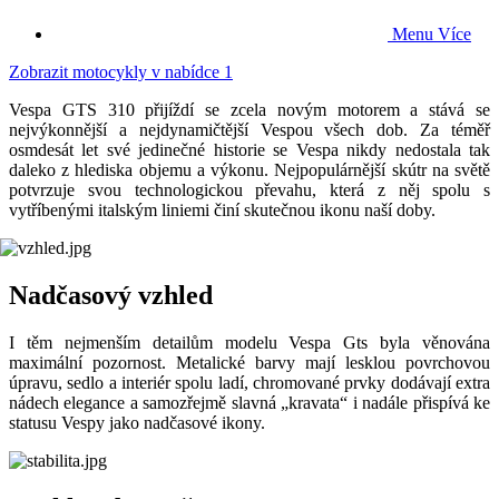
Menu
Více
Zobrazit motocykly v nabídce
1
Vespa GTS 310 přijíždí se zcela novým motorem a stává se
nejvýkonnější a nejdynamičtější Vespou všech dob. Za téměř
osmdesát let své jedinečné historie se Vespa nikdy nedostala tak
daleko z hlediska objemu a výkonu. Nejpopulárnější skútr na světě
potvrzuje svou technologickou převahu, která z něj spolu s
vytříbenými italským liniemi činí skutečnou ikonu naší doby.
Nadčasový vzhled
I těm nejmenším detailům modelu Vespa Gts byla věnována
maximální pozornost. Metalické barvy mají lesklou povrchovou
úpravu, sedlo a interiér spolu ladí, chromované prvky dodávají extra
nádech elegance a samozřejmě slavná „kravata“ i nadále přispívá ke
statusu Vespy jako nadčasové ikony.