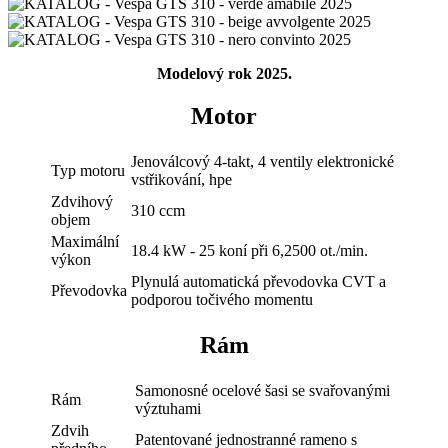
Modelový rok 2025.
Motor
Jenoválcový 4-takt, 4 ventily elektronické
Typ motoru
vstřikování, hpe
Zdvihový
310 ccm
objem
Maximální
18.4 kW - 25 koní při 6,2500 ot./min.
výkon
Plynulá automatická převodovka CVT a
Převodovka
podporou točivého momentu
Rám
Samonosné ocelové šasi se svařovanými
Rám
výztuhami
Zdvih
Patentované jednostranné rameno s