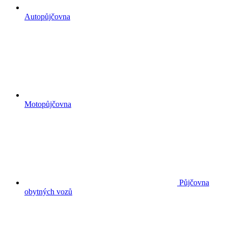
Autopůjčovna
Motopůjčovna
Půjčovna
obytných vozů