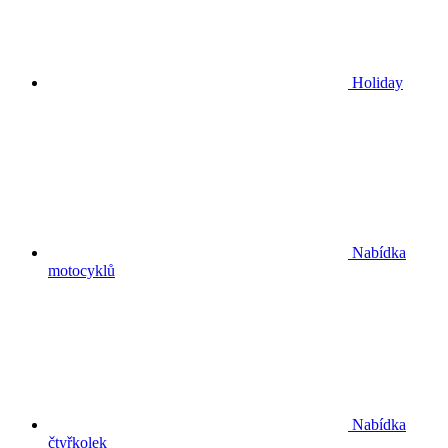
Holiday
Nabídka
motocyklů
Nabídka
čtyřkolek