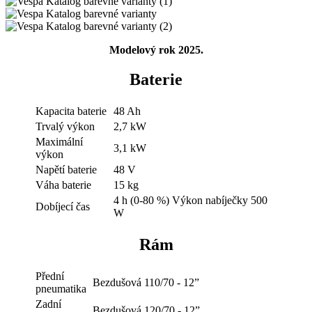
Modelový rok 2025.
Baterie
Kapacita baterie
48 Ah
Trvalý výkon
2,7 kW
Maximální
3,1 kW
výkon
Napětí baterie
48 V
Váha baterie
15 kg
4 h (0-80 %) Výkon nabíječky 500
Dobíjecí čas
W
Rám
Přední
Bezdušová 110/70 - 12”
pneumatika
Zadní
Bezdušová 120/70 - 12”