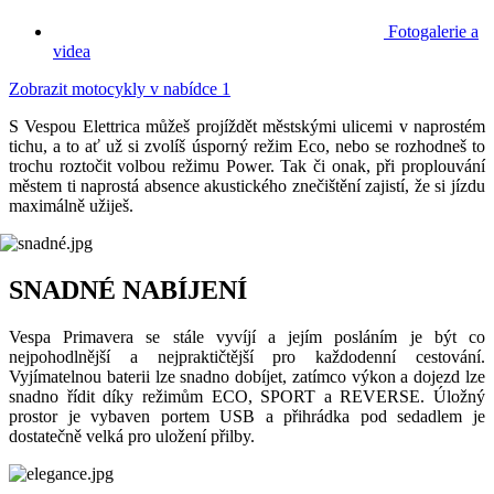
Fotogalerie a
videa
Zobrazit motocykly v nabídce
1
S Vespou Elettrica můžeš projíždět městskými ulicemi v naprostém
tichu, a to ať už si zvolíš úsporný režim Eco, nebo se rozhodneš to
trochu roztočit volbou režimu Power. Tak či onak, při proplouvání
městem ti naprostá absence akustického znečištění zajistí, že si jízdu
maximálně užiješ.
SNADNÉ NABÍJENÍ
Vespa Primavera se stále vyvíjí a jejím posláním je být co
nejpohodlnější a nejpraktičtější pro každodenní cestování.
Vyjímatelnou baterii lze snadno dobíjet, zatímco výkon a dojezd lze
snadno řídit díky režimům ECO, SPORT a REVERSE. Úložný
prostor je vybaven portem USB a přihrádka pod sedadlem je
dostatečně velká pro uložení přilby.