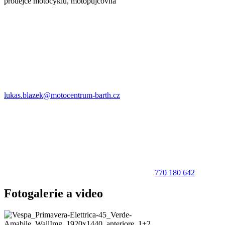
prodejce motocyklů, motopůjčovna
lukas.blazek@motocentrum-barth.cz
770 180 642
Fotogalerie a video