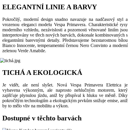
ELEGANTNÍ LINIE A BARVY
Pokročilý, moderní design snadno navazuje na nadčasový styl a
vrozenou eleganci modelu Vespa Primavera. Charakteristické rysy
moderního vzhledu, nezávislosti a pozornosti věnované liniím jsou
interpretovány ve třech nových barvách, dokonale kombinovaných s
elegantními barevnými detaily. Představujeme bezstarostnou bílou
Bianco Innocente, temperamentní černou Nero Convinto a moderní
zelenou Verde Amabile.
TICHÁ A EKOLOGICKÁ
Je vidět, ale není slyšet. Nová Vespa Primavera Elettrica je
vybavena výkonným, ale naprosto nehlučným motorem, který
zajišťuje plynulou jízdu, aniž by přispíval k hluku ve městě. Díky
pokročilým technologiím a ekologickým prvkům snižuje emise, aniž
by to mělo vliv na mobilitu a výkon.
Dostupné v těchto barvách