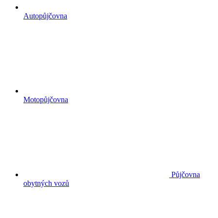
Autopůjčovna
Motopůjčovna
Půjčovna
obytných vozů