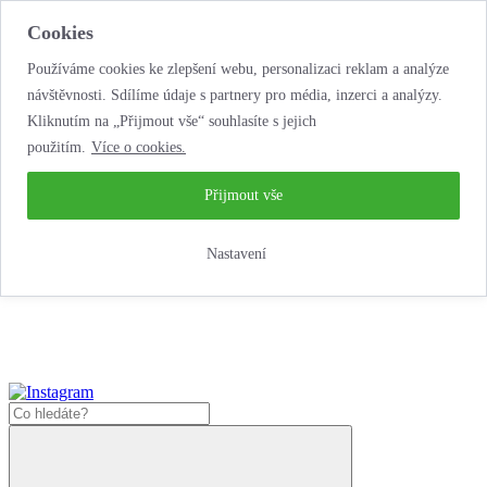
Cookies
Používáme cookies ke zlepšení webu, personalizaci reklam a analýze
návštěvnosti. Sdílíme údaje s partnery pro média, inzerci a analýzy.
Kliknutím na „Přijmout vše“ souhlasíte s jejich
použitím.
Více o cookies.
...neobyčejná jízda
životem!
...neobyčejná jízda životem!
Přijmout vše
Jak zde nakoupit?
Nastavení