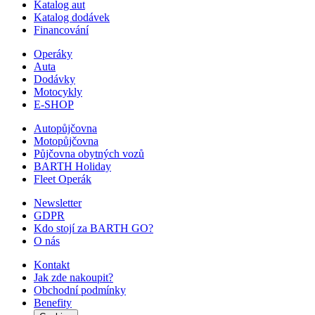
Katalog aut
Katalog dodávek
Financování
Operáky
Auta
Dodávky
Motocykly
E-SHOP
Autopůjčovna
Motopůjčovna
Půjčovna obytných vozů
BARTH Holiday
Fleet Operák
Newsletter
GDPR
Kdo stojí za BARTH GO?
O nás
Kontakt
Jak zde nakoupit?
Obchodní podmínky
Benefity