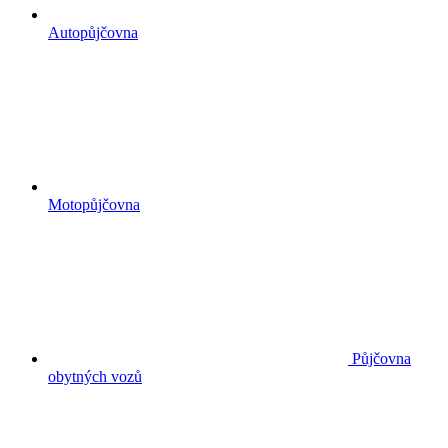
Autopůjčovna
Motopůjčovna
Půjčovna
obytných vozů