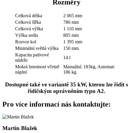
Rozměry
Celková délka
2 065 mm
Celková šířka
780 mm
Celková výška
1 110 mm
Výška sedla
805 mm
Rozvor kol
1 395 mm
Minimální světlá výška
150 mm
Kapacita palivové
14 l
nádrže
Mokrá hmotnost včetně
Manuální: 183kg, Automat:
náplní
186 kg
Dostupné také ve variantě 35 kW, kterou lze řídit s
řidičským oprávněním typu A2.
Pro více informací nás kontaktujte:
Martin Blažek