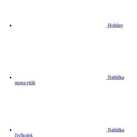
Holiday
Nabídka
motocyklů
Nabídka
čtyřkolek