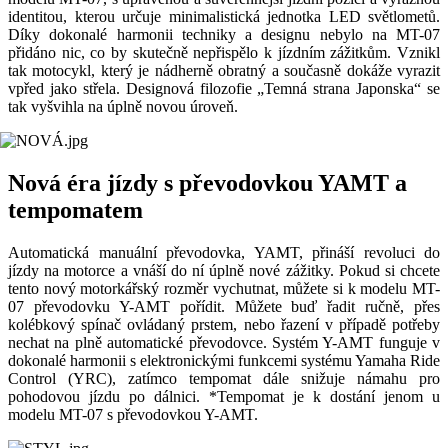
identitou, kterou určuje minimalistická jednotka LED světlometů.
Díky dokonalé harmonii techniky a designu nebylo na MT-07
přidáno nic, co by skutečně nepřispělo k jízdním zážitkům. Vznikl
tak motocykl, který je nádherně obratný a současně dokáže vyrazit
vpřed jako střela. Designová filozofie „Temná strana Japonska“ se
tak vyšvihla na úplně novou úroveň.
Nová éra jízdy s převodovkou YAMT a
tempomatem
Automatická manuální převodovka, YAMT, přináší revoluci do
jízdy na motorce a vnáší do ní úplně nové zážitky. Pokud si chcete
tento nový motorkářský rozměr vychutnat, můžete si k modelu MT-
07 převodovku Y-AMT pořídit. Můžete buď řadit ručně, přes
kolébkový spínač ovládaný prstem, nebo řazení v případě potřeby
nechat na plně automatické převodovce. Systém Y-AMT funguje v
dokonalé harmonii s elektronickými funkcemi systému Yamaha Ride
Control (YRC), zatímco tempomat dále snižuje námahu pro
pohodovou jízdu po dálnici. *Tempomat je k dostání jenom u
modelu MT-07 s převodovkou Y-AMT.