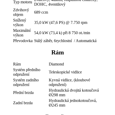
Typ motoru
DOHC, 4ventilový
Zdvihový
689 ccm
objem
Snížený
35,0 kW (47,6 PS) @ 7.750 rpm
výkon
Maximální
54,0 kW (73,4 k) při 8 750 ot./min
výkon
Převodovka
Stálý záběr, 6rychlostní / Automatická
Rám
Rám
Diamond
Systém předního
Teleskopické vidlice
odpružení
Systém zadního
Kyvná vidlice, (kloubové
odpružení
odpružení)
Hydraulická dvojitá kotoučová
Přední brzda
Ø298 mm
Hydraulická jednokotoučová,
Zadní brzda
Ø245 mm