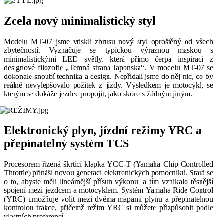
Zcela nový minimalistický styl
Modelu MT-07 jsme vtiskli zbrusu nový styl oproštěný od všech
zbytečností. Vyznačuje se typickou výraznou maskou s
minimalistickými LED světly, která přímo čerpá inspiraci z
designové filozofie „Temná strana Japonska“. V modelu MT-07 se
dokonale snoubí technika a design. Nepřidali jsme do něj nic, co by
reálně nevylepšovalo požitek z jízdy. Výsledkem je motocykl, se
kterým se dokáže jezdec propojit, jako skoro s žádným jiným.
Elektronický plyn, jízdní režimy YRC a
přepínatelný systém TCS
Procesorem řízená škrtící klapka YCC-T (Yamaha Chip Controlled
Throttle) přináší novou generaci elektronických pomocníků. Stará se
o to, abyste měli lineárnější přísun výkonu, a tím vznikalo těsnější
spojení mezi jezdcem a motocyklem. Systém Yamaha Ride Control
(YRC) umožňuje volit mezi dvěma mapami plynu a přepínatelnou
kontrolou trakce, přičemž režim YRC si můžete přizpůsobit podle
vlastních preferencí.