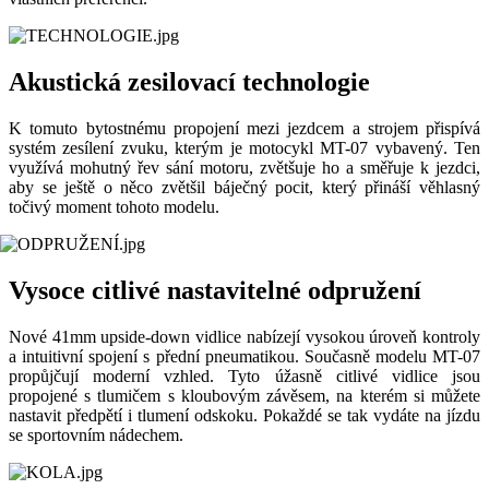
Akustická zesilovací technologie
K tomuto bytostnému propojení mezi jezdcem a strojem přispívá
systém zesílení zvuku, kterým je motocykl MT-07 vybavený. Ten
využívá mohutný řev sání motoru, zvětšuje ho a směřuje k jezdci,
aby se ještě o něco zvětšil báječný pocit, který přináší věhlasný
točivý moment tohoto modelu.
Vysoce citlivé nastavitelné odpružení
Nové 41mm upside-down vidlice nabízejí vysokou úroveň kontroly
a intuitivní spojení s přední pneumatikou. Současně modelu MT-07
propůjčují moderní vzhled. Tyto úžasně citlivé vidlice jsou
propojené s tlumičem s kloubovým závěsem, na kterém si můžete
nastavit předpětí i tlumení odskoku. Pokaždé se tak vydáte na jízdu
se sportovním nádechem.