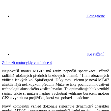
Fotogalerie
Ke stažení
Zobrazit motocykly v nabídce
4
Nejnovější model MT-07 má zatím nejvyšší specifikace, včetně
radiálně uložených předních brzdových třmenů, 41mm obrácených
vidlic a lehkých kol SpinForged. Díky tomu všemu je nová MT-07
atraktivnější než kdykoli předtím. Může se taky pochlubit inovativní
technologií akustického zesílení zvuku. Ta optimalizuje hluk vzniklý
sáním, takže si můžete naplno vychutnat věhlasné burácení motoru
CP2 a vyrazit na projížďku, která vás pobaví a nadchne.
Nový kompaktní vzhled dokonale ztělesňuje dynamický charakter
modelu MT-07, s upravenou a suverénnější jízdní pozicí a výraznou