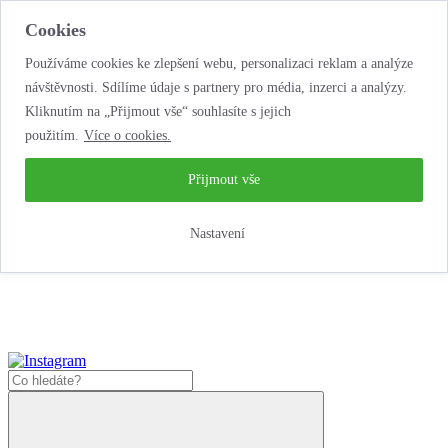
Cookies
Používáme cookies ke zlepšení webu, personalizaci reklam a analýze
návštěvnosti. Sdílíme údaje s partnery pro média, inzerci a analýzy.
Kliknutím na „Přijmout vše“ souhlasíte s jejich
použitím.
Více o cookies.
...neobyčejná jízda
životem!
...neobyčejná jízda životem!
Přijmout vše
Jak zde nakoupit?
Nastavení