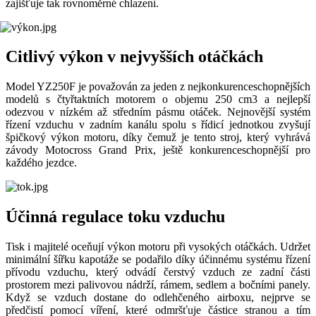
zajišťuje tak rovnoměrné chlazení.
Citlivý výkon v nejvyšších otáčkách
Model YZ250F je považován za jeden z nejkonkurenceschopnějších
modelů s čtyřtaktních motorem o objemu 250 cm3 a nejlepší
odezvou v nízkém až středním pásmu otáček. Nejnovější systém
řízení vzduchu v zadním kanálu spolu s řídicí jednotkou zvyšují
špičkový výkon motoru, díky čemuž je tento stroj, který vyhrává
závody Motocross Grand Prix, ještě konkurenceschopnější pro
každého jezdce.
Účinná regulace toku vzduchu
Tisk i majitelé oceňují výkon motoru při vysokých otáčkách. Udržet
minimální šířku kapotáže se podařilo díky účinnému systému řízení
přívodu vzduchu, který odvádí čerstvý vzduch ze zadní části
prostorem mezi palivovou nádrží, rámem, sedlem a bočními panely.
Když se vzduch dostane do odlehčeného airboxu, nejprve se
předčistí pomocí víření, které odmršťuje částice stranou a tím