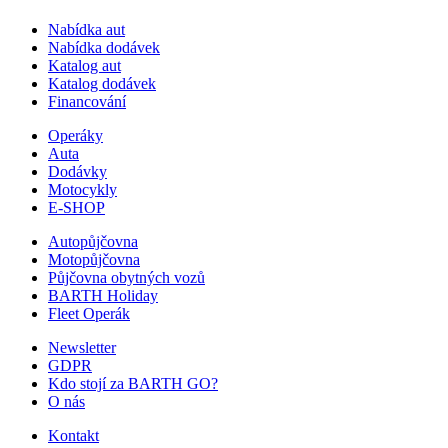
Nabídka aut
Nabídka dodávek
Katalog aut
Katalog dodávek
Financování
Operáky
Auta
Dodávky
Motocykly
E-SHOP
Autopůjčovna
Motopůjčovna
Půjčovna obytných vozů
BARTH Holiday
Fleet Operák
Newsletter
GDPR
Kdo stojí za BARTH GO?
O nás
Kontakt