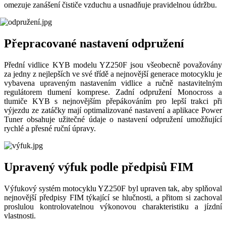
omezuje zanášení čističe vzduchu a usnadňuje pravidelnou údržbu.
Přepracované nastavení odpružení
Přední vidlice KYB modelu YZ250F jsou všeobecně považovány
za jedny z nejlepších ve své třídě a nejnovější generace motocyklu je
vybavena upraveným nastavením vidlice a ručně nastavitelným
regulátorem tlumení komprese. Zadní odpružení Monocross a
tlumiče KYB s nejnovějším přepákováním pro lepší trakci při
výjezdu ze zatáčky mají optimalizované nastavení a aplikace Power
Tuner obsahuje užitečné údaje o nastavení odpružení umožňující
rychlé a přesné ruční úpravy.
Upravený výfuk podle předpisů FIM
Výfukový systém motocyklu YZ250F byl upraven tak, aby splňoval
nejnovější předpisy FIM týkající se hlučnosti, a přitom si zachoval
proslulou kontrolovatelnou výkonovou charakteristiku a jízdní
vlastnosti.