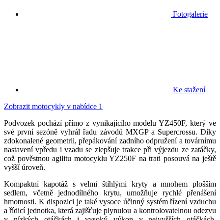
Fotogalerie
Ke stažení
Zobrazit motocykly v nabídce
1
Podvozek pochází přímo z vynikajícího modelu YZ450F, který ve
své první sezóně vyhrál řadu závodů MXGP a Supercrossu. Díky
zdokonalené geometrii, přepákování zadního odpružení a továrnímu
nastavení vpředu i vzadu se zlepšuje trakce při výjezdu ze zatáčky,
což pověstnou agilitu motocyklu YZ250F na trati posouvá na ještě
vyšší úroveň.
Kompaktní kapotáž s velmi štíhlými kryty a mnohem plošším
sedlem, včetně jednodílného krytu, umožňuje rychlé přenášení
hmotnosti. K dispozici je také vysoce účinný systém řízení vzduchu
a řídicí jednotka, která zajišťuje plynulou a kontrolovatelnou odezvu
v nízkých otáčkách i vysoký výkon v nejvyšších otáčkách.