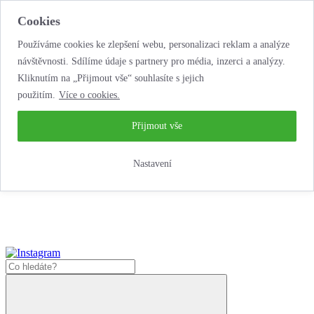
Cookies
Používáme cookies ke zlepšení webu, personalizaci reklam a analýze
návštěvnosti. Sdílíme údaje s partnery pro média, inzerci a analýzy.
Kliknutím na „Přijmout vše“ souhlasíte s jejich
použitím.
Více o cookies.
...neobyčejná jízda
životem!
...neobyčejná jízda životem!
Přijmout vše
Jak zde nakoupit?
Nastavení