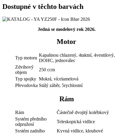
Dostupné v těchto barvách
Jedná se modelový rok 2026.
Motor
Kapalinou chlazený, 4taktní, 4ventilový,
Typ motoru
DOHC, jednoválec
Zdvihový
250 ccm
objem
Typ spojky
Mokrá, vícelamelová
Převodovka
Stálý záběr, 5rychlostní
Rám
Rám
Částečně dvojitý kolébkový
Systém předního
Teleskopická vidlice
odpružení
Systém zadního
Kyvná vidlice, kloubové