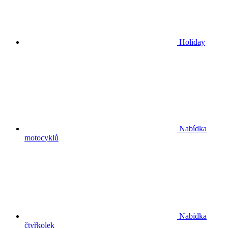
Holiday
Nabídka
motocyklů
Nabídka
čtyřkolek