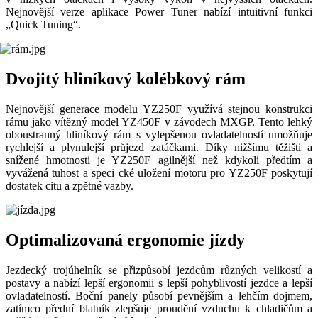
Nejnovější verze aplikace Power Tuner nabízí intuitivní funkci
„Quick Tuning“.
Dvojitý hliníkový kolébkový rám
Nejnovější generace modelu YZ250F využívá stejnou konstrukci
rámu jako vítězný model YZ450F v závodech MXGP. Tento lehký
oboustranný hliníkový rám s vylepšenou ovladatelností umožňuje
rychlejší a plynulejší průjezd zatáčkami. Díky nižšímu těžišti a
snížené hmotnosti je YZ250F agilnější než kdykoli předtím a
vyvážená tuhost a speci cké uložení motoru pro YZ250F poskytují
dostatek citu a zpětné vazby.
Optimalizovaná ergonomie jízdy
Jezdecký trojúhelník se přizpůsobí jezdcům různých velikostí a
postavy a nabízí lepší ergonomii s lepší pohyblivostí jezdce a lepší
ovladatelností. Boční panely působí pevnějším a lehčím dojmem,
zatímco přední blatník zlepšuje proudění vzduchu k chladičům a