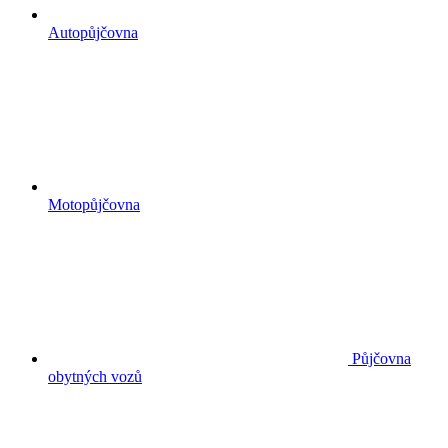
Autopůjčovna
Motopůjčovna
Půjčovna
obytných vozů