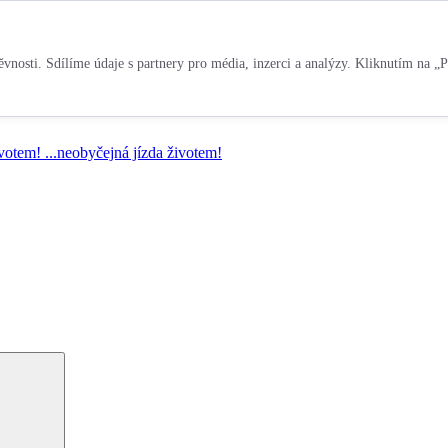
vnosti. Sdílíme údaje s partnery pro média, inzerci a analýzy. Kliknutím na „P
ivotem!
...neobyčejná jízda životem!