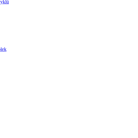
yklů
lek