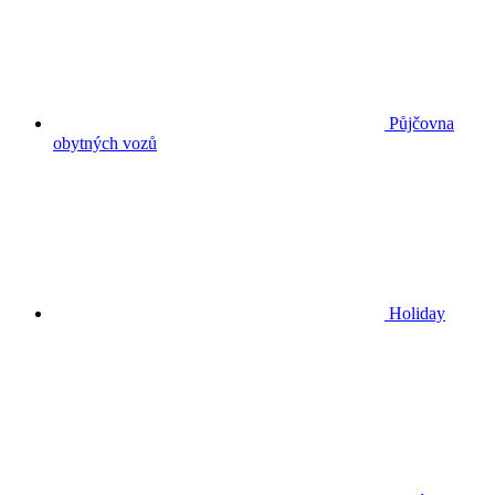
Půjčovna
obytných vozů
Holiday