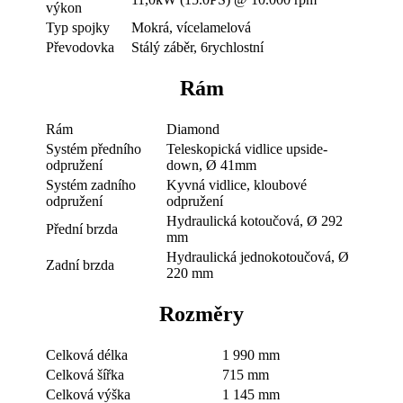
výkon
Typ spojky
Mokrá, vícelamelová
Převodovka
Stálý záběr, 6rychlostní
Rám
Rám
Diamond
Systém předního
Teleskopická vidlice upside-
odpružení
down, Ø 41mm
Systém zadního
Kyvná vidlice, kloubové
odpružení
odpružení
Hydraulická kotoučová, Ø 292
Přední brzda
mm
Hydraulická jednokotoučová, Ø
Zadní brzda
220 mm
Rozměry
Celková délka
1 990 mm
Celková šířka
715 mm
Celková výška
1 145 mm