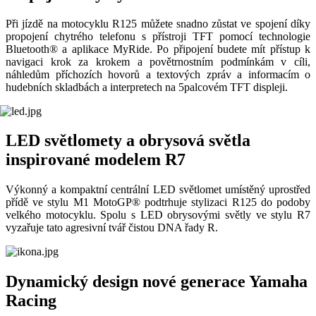
Při jízdě na motocyklu R125 můžete snadno zůstat ve spojení díky
propojení chytrého telefonu s přístroji TFT pomocí technologie
Bluetooth® a aplikace MyRide. Po připojení budete mít přístup k
navigaci krok za krokem a povětrnostním podmínkám v cíli,
náhledům příchozích hovorů a textových zpráv a informacím o
hudebních skladbách a interpretech na 5palcovém TFT displeji.
LED světlomety a obrysová světla
inspirované modelem R7
Výkonný a kompaktní centrální LED světlomet umístěný uprostřed
přídě ve stylu M1 MotoGP® podtrhuje stylizaci R125 do podoby
velkého motocyklu. Spolu s LED obrysovými světly ve stylu R7
vyzařuje tato agresivní tvář čistou DNA řady R.
Dynamický design nové generace Yamaha
Racing