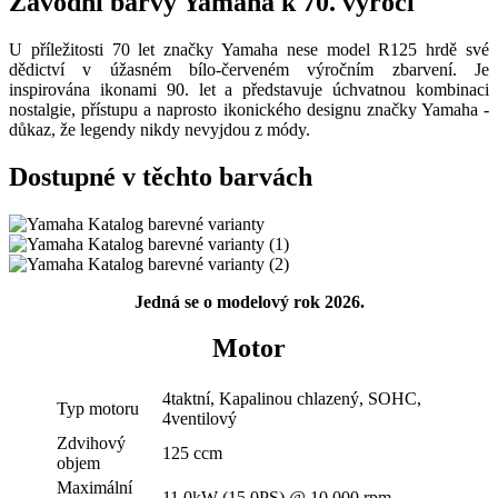
Závodní barvy Yamaha k 70. výročí
U příležitosti 70 let značky Yamaha nese model R125 hrdě své
dědictví v úžasném bílo-červeném výročním zbarvení. Je
inspirována ikonami 90. let a představuje úchvatnou kombinaci
nostalgie, přístupu a naprosto ikonického designu značky Yamaha -
důkaz, že legendy nikdy nevyjdou z módy.
Dostupné v těchto barvách
Jedná se o modelový rok 2026.
Motor
4taktní, Kapalinou chlazený, SOHC,
Typ motoru
4ventilový
Zdvihový
125 ccm
objem
Maximální
11,0kW (15.0PS) @ 10.000 rpm