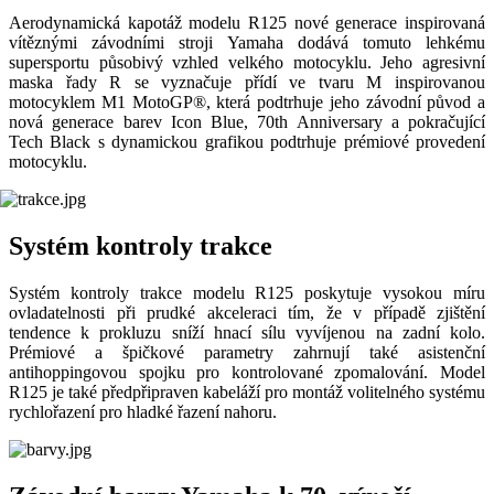
Aerodynamická kapotáž modelu R125 nové generace inspirovaná
vítěznými závodními stroji Yamaha dodává tomuto lehkému
supersportu působivý vzhled velkého motocyklu. Jeho agresivní
maska řady R se vyznačuje přídí ve tvaru M inspirovanou
motocyklem M1 MotoGP®, která podtrhuje jeho závodní původ a
nová generace barev Icon Blue, 70th Anniversary a pokračující
Tech Black s dynamickou grafikou podtrhuje prémiové provedení
motocyklu.
Systém kontroly trakce
Systém kontroly trakce modelu R125 poskytuje vysokou míru
ovladatelnosti při prudké akceleraci tím, že v případě zjištění
tendence k prokluzu sníží hnací sílu vyvíjenou na zadní kolo.
Prémiové a špičkové parametry zahrnují také asistenční
antihoppingovou spojku pro kontrolované zpomalování. Model
R125 je také předpřipraven kabeláží pro montáž volitelného systému
rychlořazení pro hladké řazení nahoru.