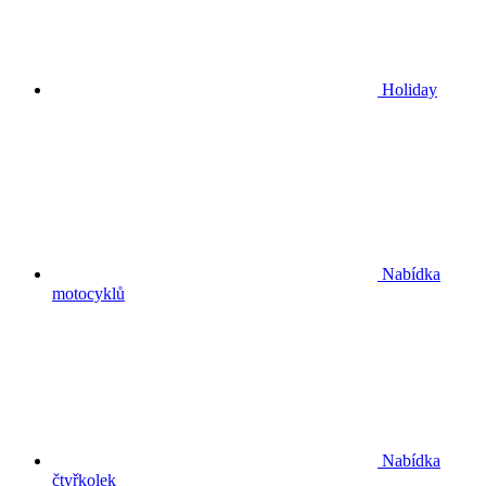
Holiday
Nabídka
motocyklů
Nabídka
čtyřkolek