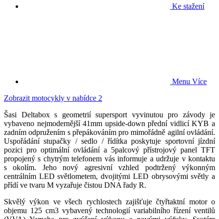
Ke stažení
Menu
Více
Zobrazit motocykly v nabídce
2
Šasi Deltabox s geometrií supersport vyvinutou pro závody je
vybaveno nejmodernější 41mm upside-down přední vidlicí KYB a
zadním odpružením s přepákováním pro mimořádně agilní ovládání.
Uspořádání stupačky / sedlo / řídítka poskytuje sportovní jízdní
pozici pro optimální ovládání a 5palcový přístrojový panel TFT
propojený s chytrým telefonem vás informuje a udržuje v kontaktu
s okolím. Jeho nový agresivní vzhled podtržený výkonným
centrálním LED světlometem, dvojitými LED obrysovými světly a
přídí ve tvaru M vyzařuje čistou DNA řady R.
Skvělý výkon ve všech rychlostech zajišťuje čtyřtaktní motor o
objemu 125 cm3 vybavený technologií variabilního řízení ventilů