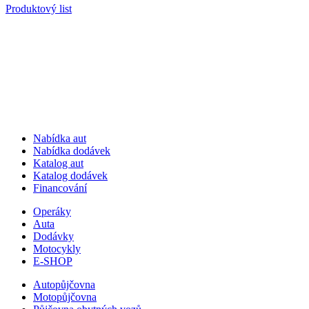
Produktový list
Nabídka aut
Nabídka dodávek
Katalog aut
Katalog dodávek
Financování
Operáky
Auta
Dodávky
Motocykly
E-SHOP
Autopůjčovna
Motopůjčovna