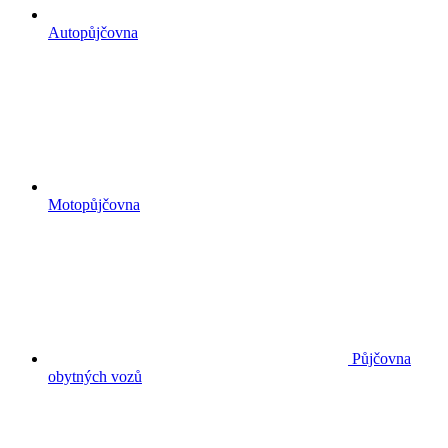
Autopůjčovna
Motopůjčovna
Půjčovna
obytných vozů