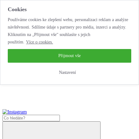
Cookies
Používáme cookies ke zlepšení webu, personalizaci reklam a analýze
návštěvnosti. Sdílíme údaje s partnery pro média, inzerci a analýzy.
Kliknutím na „Přijmout vše“ souhlasíte s jejich
použitím.
Více o cookies.
...neobyčejná jízda
životem!
...neobyčejná jízda životem!
Přijmout vše
Jak zde nakoupit?
Nastavení