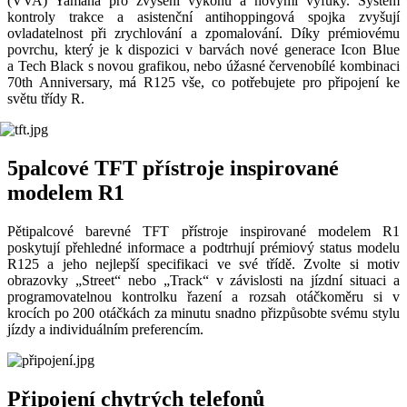
(VVA) Yamaha pro zvýšení výkonu a novými výfuky. Systém
kontroly trakce a asistenční antihoppingová spojka zvyšují
ovladatelnost při zrychlování a zpomalování. Díky prémiovému
povrchu, který je k dispozici v barvách nové generace Icon Blue
a Tech Black s novou grafikou, nebo úžasné červenobílé kombinaci
70th Anniversary, má R125 vše, co potřebujete pro připojení ke
světu třídy R.
5palcové TFT přístroje inspirované
modelem R1
Pětipalcové barevné TFT přístroje inspirované modelem R1
poskytují přehledné informace a podtrhují prémiový status modelu
R125 a jeho nejlepší specifikaci ve své třídě. Zvolte si motiv
obrazovky „Street“ nebo „Track“ v závislosti na jízdní situaci a
programovatelnou kontrolku řazení a rozsah otáčkoměru si v
krocích po 200 otáčkách za minutu snadno přizpůsobte svému stylu
jízdy a individuálním preferencím.
Připojení chytrých telefonů