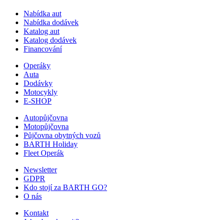
Nabídka aut
Nabídka dodávek
Katalog aut
Katalog dodávek
Financování
Operáky
Auta
Dodávky
Motocykly
E-SHOP
Autopůjčovna
Motopůjčovna
Půjčovna obytných vozů
BARTH Holiday
Fleet Operák
Newsletter
GDPR
Kdo stojí za BARTH GO?
O nás
Kontakt