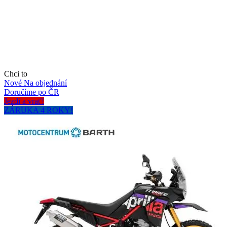
Chci to
Nové
Na objednání
Doručíme po ČR
Jezdi a vrať!
ZÁRUKA 4 ROKY!