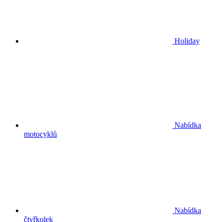
Holiday
Nabídka
motocyklů
Nabídka
čtyřkolek