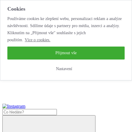
Cookies
Používáme cookies ke zlepšení webu, personalizaci reklam a analýze
návštěvnosti. Sdílíme údaje s partnery pro média, inzerci a analýzy.
Kliknutím na „Přijmout vše“ souhlasíte s jejich
použitím.
Více o cookies.
...neobyčejná jízda
životem!
...neobyčejná jízda životem!
Přijmout vše
Jak zde nakoupit?
Nastavení