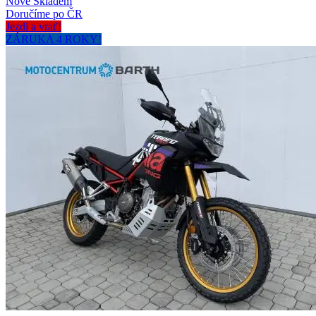
Nové
Skladem
Doručíme po ČR
Jezdi a vrať!
ZÁRUKA 4 ROKY!