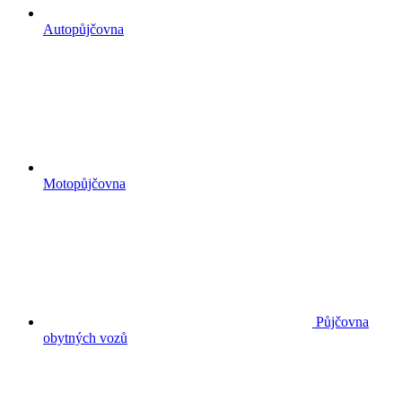
Autopůjčovna
Motopůjčovna
Půjčovna
obytných vozů