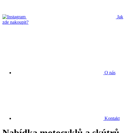
Jak
zde nakoupit?
O nás
Kontakt
Nabídka motocyklů a skútrů