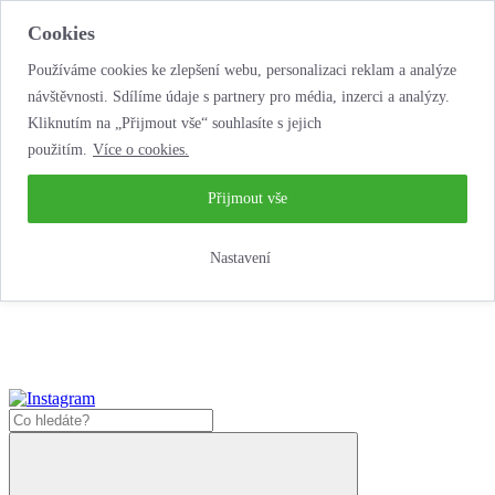
Cookies
Používáme cookies ke zlepšení webu, personalizaci reklam a analýze
návštěvnosti. Sdílíme údaje s partnery pro média, inzerci a analýzy.
Kliknutím na „Přijmout vše“ souhlasíte s jejich
použitím.
Více o cookies.
...neobyčejná jízda
životem!
...neobyčejná jízda životem!
Přijmout vše
Jak zde nakoupit?
Nastavení