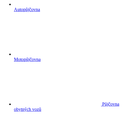
Autopůjčovna
Motopůjčovna
Půjčovna
obytných vozů