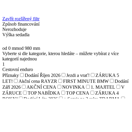
Zavřít rozšířený filtr
Způsob financování
Nerozhoduje
Výška sedadla
od 0 mm
od 980 mm
Vyberte si dle kategorie, kterou hledáte – můžete vybírat z více
kategorií najednou
1
Cestovní enduro
Příznaky
Dodání Říjen 2026
Jezdi a vrať!
ZÁRUKA 5
LET!
Akční cena RAYZR
FIRST MINUTE BMW
Dodání
Září 2026
AKČNÍ CENA
NOVINKA
1. MAJITEL
V
ZÁRUCE
TOP NABÍDKA
TOP CENA
ZÁRUKA 4
ROKY!
Dodání Léto 2026
+ Servis na 3 roky ZDARMA
Akční cena DUAL
PROTIÚČET
Výkon 35kW - sk. A2
SLEVA BMW 2025
Příslušenství v ceně!
Boxy MT EVO za
1Kč
Financování Yamaha s 0% úrokem
Ceny klesají. Zážitek
zůstává.
VÝPRODEJ 2025
Výprodej Skladu
Výprodej
450MT
Modely Ducati EU5 s maximální slevou!
AKČNÍ