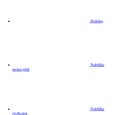
Holiday
Nabídka
motocyklů
Nabídka
čtyřkolek