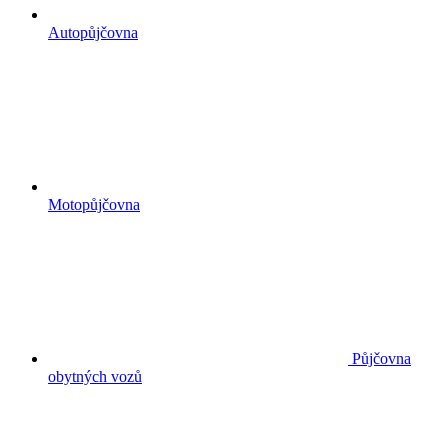
Autopůjčovna
Motopůjčovna
Půjčovna
obytných vozů