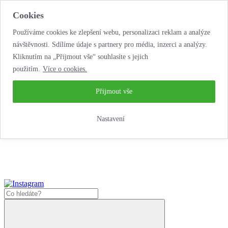
Cookies
Používáme cookies ke zlepšení webu, personalizaci reklam a analýze
návštěvnosti. Sdílíme údaje s partnery pro média, inzerci a analýzy.
Kliknutím na „Přijmout vše“ souhlasíte s jejich
použitím.
Více o cookies.
...neobyčejná jízda
životem!
...neobyčejná jízda životem!
Přijmout vše
Jak zde nakoupit?
Nastavení