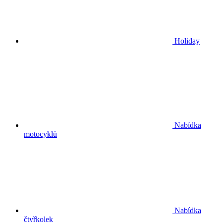
Holiday
Nabídka
motocyklů
Nabídka
čtyřkolek