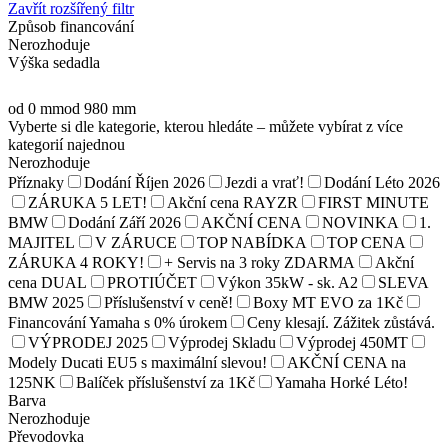
Zavřít rozšířený filtr
Způsob financování
Nerozhoduje
Výška sedadla
od 0 mm
od 980 mm
Vyberte si dle kategorie, kterou hledáte – můžete vybírat z více
kategorií najednou
Nerozhoduje
Příznaky
Dodání Říjen 2026
Jezdi a vrať!
Dodání Léto 2026
ZÁRUKA 5 LET!
Akční cena RAYZR
FIRST MINUTE
BMW
Dodání Září 2026
AKČNÍ CENA
NOVINKA
1.
MAJITEL
V ZÁRUCE
TOP NABÍDKA
TOP CENA
ZÁRUKA 4 ROKY!
+ Servis na 3 roky ZDARMA
Akční
cena DUAL
PROTIÚČET
Výkon 35kW - sk. A2
SLEVA
BMW 2025
Příslušenství v ceně!
Boxy MT EVO za 1Kč
Financování Yamaha s 0% úrokem
Ceny klesají. Zážitek zůstává.
VÝPRODEJ 2025
Výprodej Skladu
Výprodej 450MT
Modely Ducati EU5 s maximální slevou!
AKČNÍ CENA na
125NK
Balíček příslušenství za 1Kč
Yamaha Horké Léto!
Barva
Nerozhoduje
Převodovka