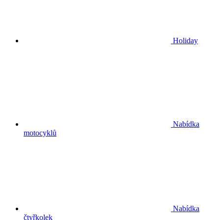
Holiday
Nabídka
motocyklů
Nabídka
čtyřkolek