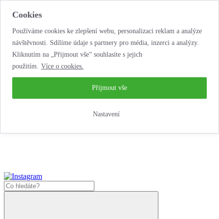
Cookies
Používáme cookies ke zlepšení webu, personalizaci reklam a analýze
návštěvnosti. Sdílíme údaje s partnery pro média, inzerci a analýzy.
Kliknutím na „Přijmout vše“ souhlasíte s jejich
použitím.
Více o cookies.
...neobyčejná jízda
životem!
...neobyčejná jízda životem!
Přijmout vše
Jak zde nakoupit?
Nastavení