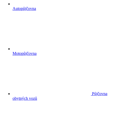
Autopůjčovna
Motopůjčovna
Půjčovna
obytných vozů