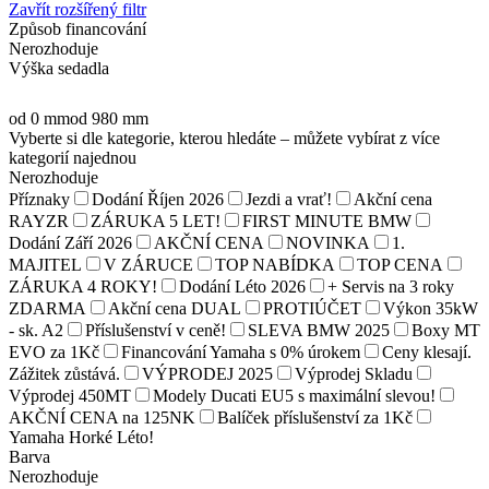
Zavřít rozšířený filtr
Způsob financování
Nerozhoduje
Výška sedadla
od 0 mm
od 980 mm
Vyberte si dle kategorie, kterou hledáte – můžete vybírat z více
kategorií najednou
Nerozhoduje
Příznaky
Dodání Říjen 2026
Jezdi a vrať!
Akční cena
RAYZR
ZÁRUKA 5 LET!
FIRST MINUTE BMW
Dodání Září 2026
AKČNÍ CENA
NOVINKA
1.
MAJITEL
V ZÁRUCE
TOP NABÍDKA
TOP CENA
ZÁRUKA 4 ROKY!
Dodání Léto 2026
+ Servis na 3 roky
ZDARMA
Akční cena DUAL
PROTIÚČET
Výkon 35kW
- sk. A2
Příslušenství v ceně!
SLEVA BMW 2025
Boxy MT
EVO za 1Kč
Financování Yamaha s 0% úrokem
Ceny klesají.
Zážitek zůstává.
VÝPRODEJ 2025
Výprodej Skladu
Výprodej 450MT
Modely Ducati EU5 s maximální slevou!
AKČNÍ CENA na 125NK
Balíček příslušenství za 1Kč
Yamaha Horké Léto!
Barva
Nerozhoduje