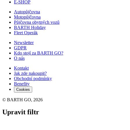
E-SHOP
Autopůjčovna
Motopůjčovna
Půjčovna obytných vozů
BARTH Holiday
Fleet Operák
Newsletter
GDPR
Kdo stojí za BARTH GO?
O nás
Kontakt
Jak zde nakoupit?
Obchodní podmínky
Benefity
Cookies
© BARTH GO, 2026
Upravit filtr