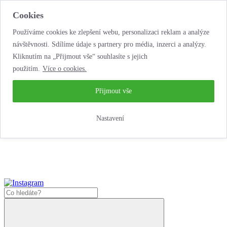
Cookies
Používáme cookies ke zlepšení webu, personalizaci reklam a analýze
návštěvnosti. Sdílíme údaje s partnery pro média, inzerci a analýzy.
Kliknutím na „Přijmout vše“ souhlasíte s jejich
použitím.
Více o cookies.
...neobyčejná jízda
životem!
...neobyčejná jízda životem!
Přijmout vše
Jak zde nakoupit?
Nastavení