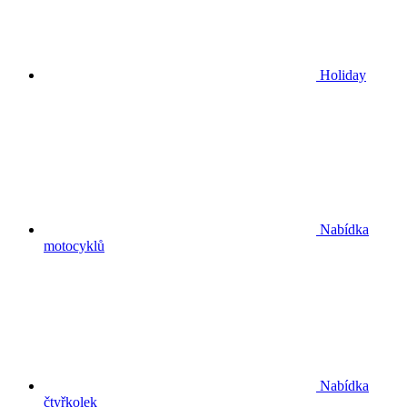
Holiday
Nabídka
motocyklů
Nabídka
čtyřkolek