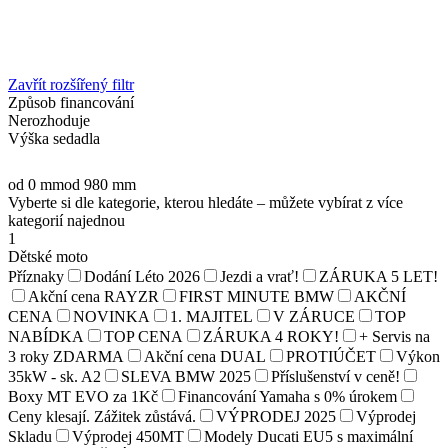
Zavřít rozšířený filtr
Způsob financování
Nerozhoduje
Výška sedadla
od 0 mm
od 980 mm
Vyberte si dle kategorie, kterou hledáte – můžete vybírat z více
kategorií najednou
1
Dětské moto
Příznaky
Dodání Léto 2026
Jezdi a vrať!
ZÁRUKA 5 LET!
Akční cena RAYZR
FIRST MINUTE BMW
AKČNÍ
CENA
NOVINKA
1. MAJITEL
V ZÁRUCE
TOP
NABÍDKA
TOP CENA
ZÁRUKA 4 ROKY!
+ Servis na
3 roky ZDARMA
Akční cena DUAL
PROTIÚČET
Výkon
35kW - sk. A2
SLEVA BMW 2025
Příslušenství v ceně!
Boxy MT EVO za 1Kč
Financování Yamaha s 0% úrokem
Ceny klesají. Zážitek zůstává.
VÝPRODEJ 2025
Výprodej
Skladu
Výprodej 450MT
Modely Ducati EU5 s maximální