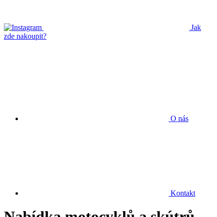
Jak
zde nakoupit?
O nás
Kontakt
Nabídka motocyklů a skútrů