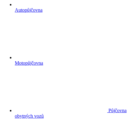
Autopůjčovna
Motopůjčovna
Půjčovna
obytných vozů