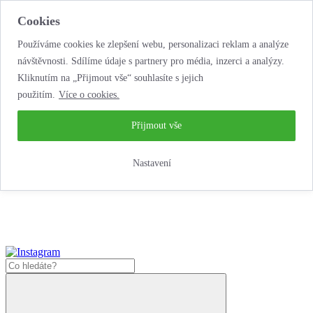
Cookies
Používáme cookies ke zlepšení webu, personalizaci reklam a analýze
návštěvnosti. Sdílíme údaje s partnery pro média, inzerci a analýzy.
Kliknutím na „Přijmout vše“ souhlasíte s jejich
použitím.
Více o cookies.
...neobyčejná jízda
životem!
...neobyčejná jízda životem!
Přijmout vše
Jak zde nakoupit?
Nastavení