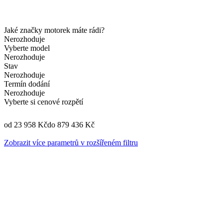
Jaké značky motorek máte rádi?
Nerozhoduje
Vyberte model
Nerozhoduje
Stav
Nerozhoduje
Termín dodání
Nerozhoduje
Vyberte si cenové rozpětí
od 23 958 Kč
do 879 436 Kč
Zobrazit více parametrů v rozšířeném filtru