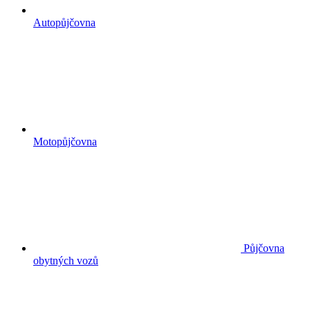
Autopůjčovna
Motopůjčovna
Půjčovna
obytných vozů