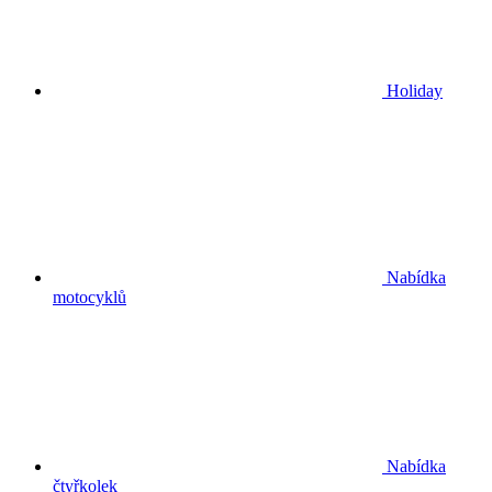
Holiday
Nabídka
motocyklů
Nabídka
čtyřkolek