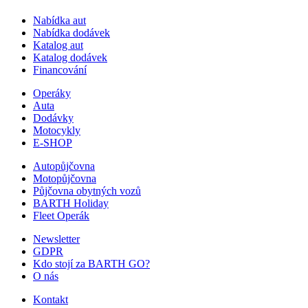
Nabídka aut
Nabídka dodávek
Katalog aut
Katalog dodávek
Financování
Operáky
Auta
Dodávky
Motocykly
E-SHOP
Autopůjčovna
Motopůjčovna
Půjčovna obytných vozů
BARTH Holiday
Fleet Operák
Newsletter
GDPR
Kdo stojí za BARTH GO?
O nás
Kontakt