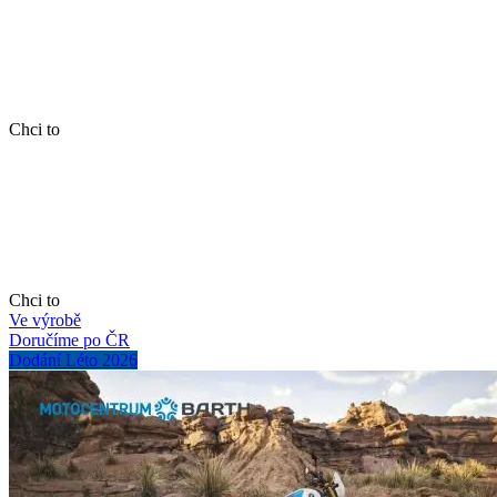
Chci to
Chci to
Ve výrobě
Doručíme po ČR
Dodání Léto 2026