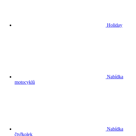
Holiday
Nabídka
motocyklů
Nabídka
čtyřkolek