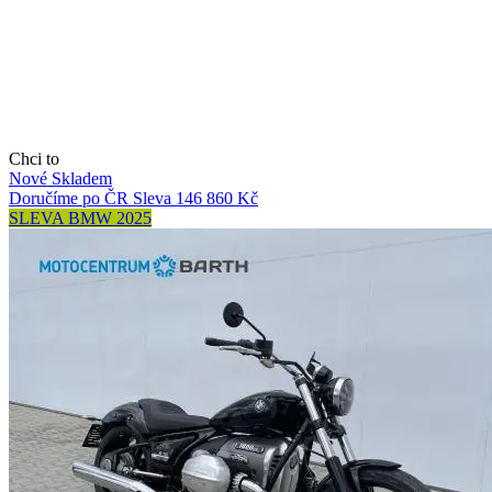
Chci to
Nové
Skladem
Doručíme po ČR
Sleva 146 860 Kč
SLEVA BMW 2025