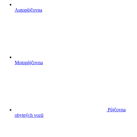
Autopůjčovna
Motopůjčovna
Půjčovna
obytných vozů