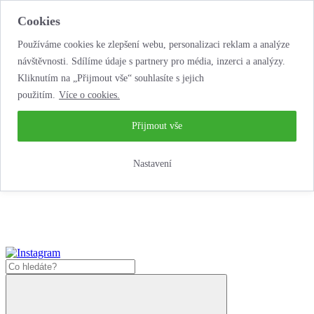
Cookies
Používáme cookies ke zlepšení webu, personalizaci reklam a analýze
návštěvnosti. Sdílíme údaje s partnery pro média, inzerci a analýzy.
Kliknutím na „Přijmout vše“ souhlasíte s jejich
použitím.
Více o cookies.
...neobyčejná jízda
životem!
...neobyčejná jízda životem!
Přijmout vše
Jak zde nakoupit?
Nastavení