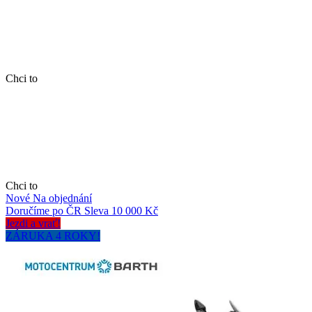
Chci to
Chci to
Nové
Na objednání
Doručíme po ČR
Sleva 10 000 Kč
Jezdi a vrať!
ZÁRUKA 4 ROKY!