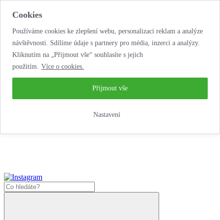
Cookies
Používáme cookies ke zlepšení webu, personalizaci reklam a analýze
návštěvnosti. Sdílíme údaje s partnery pro média, inzerci a analýzy.
Kliknutím na „Přijmout vše“ souhlasíte s jejich
použitím.
Více o cookies.
...neobyčejná jízda
životem!
...neobyčejná jízda životem!
Přijmout vše
Jak zde nakoupit?
Nastavení