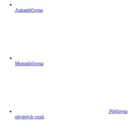
Autopůjčovna
Motopůjčovna
Půjčovna
obytných vozů