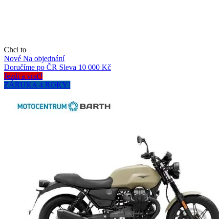
Chci to
Nové
Na objednání
Doručíme po ČR
Sleva 10 000 Kč
Jezdi a vrať!
ZÁRUKA 4 ROKY!