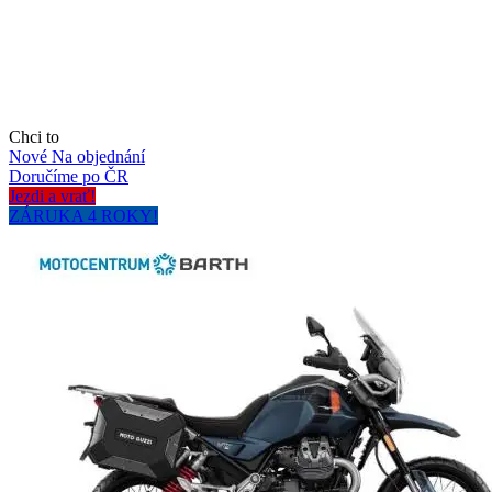
Chci to
Nové
Na objednání
Doručíme po ČR
Jezdi a vrať!
ZÁRUKA 4 ROKY!