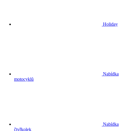
Holiday
Nabídka
motocyklů
Nabídka
čtyřkolek