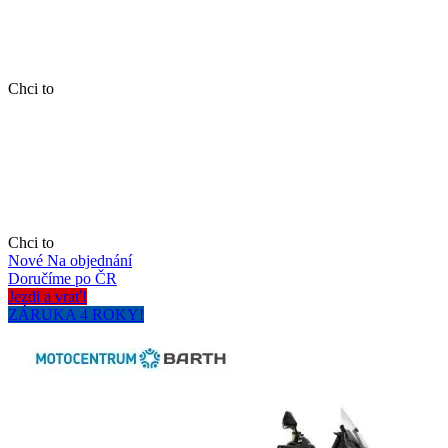
Chci to
Chci to
Nové
Na objednání
Doručíme po ČR
Jezdi a vrať!
ZÁRUKA 4 ROKY!