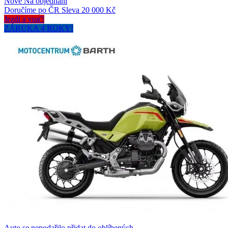
Nové
Na objednání
Doručíme po ČR
Sleva 20 000 Kč
Jezdi a vrať!
ZÁRUKA 4 ROKY!
Auto se nepodařilo přidat do oblíbených