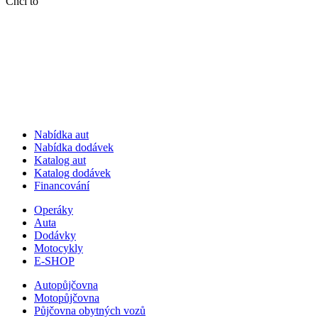
Chci to
Nabídka aut
Nabídka dodávek
Katalog aut
Katalog dodávek
Financování
Operáky
Auta
Dodávky
Motocykly
E-SHOP
Autopůjčovna
Motopůjčovna
Půjčovna obytných vozů