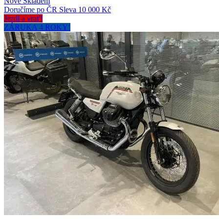
Nové
Skladem
Doručíme po ČR
Sleva 10 000 Kč
Jezdi a vrať!
ZÁRUKA 4 ROKY!