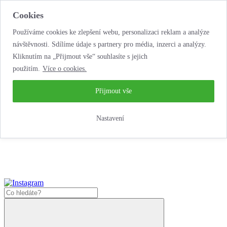
Cookies
Používáme cookies ke zlepšení webu, personalizaci reklam a analýze
návštěvnosti. Sdílíme údaje s partnery pro média, inzerci a analýzy.
Kliknutím na „Přijmout vše“ souhlasíte s jejich
použitím.
Více o cookies.
...neobyčejná jízda
životem!
...neobyčejná jízda životem!
Přijmout vše
Jak zde nakoupit?
Nastavení