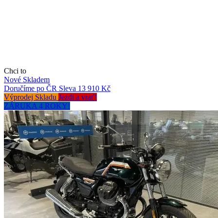
Chci to
Nové
Skladem
Doručíme po ČR
Sleva 13 910 Kč
Výprodej Skladu
Jezdi a vrať!
ZÁRUKA 4 ROKY!