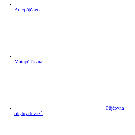
Autopůjčovna
Motopůjčovna
Půjčovna
obytných vozů