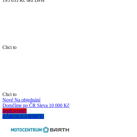
195 033 Kč
bez DPH
Chci to
Chci to
Nové
Na objednání
Doručíme po ČR
Sleva 10 000 Kč
Jezdi a vrať!
ZÁRUKA 4 ROKY!