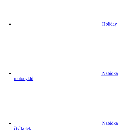
Holiday
Nabídka
motocyklů
Nabídka
čtyřkolek