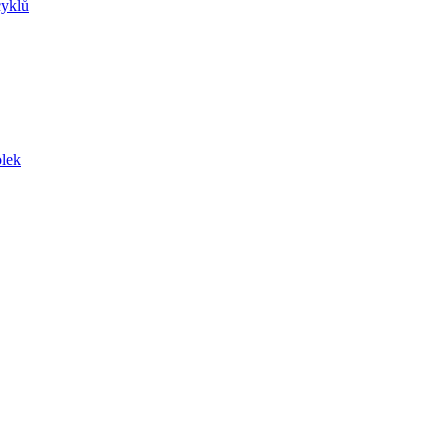
yklů
lek