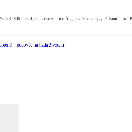
vnosti. Sdílíme údaje s partnery pro média, inzerci a analýzy. Kliknutím na „P
ivotem!
...neobyčejná jízda životem!