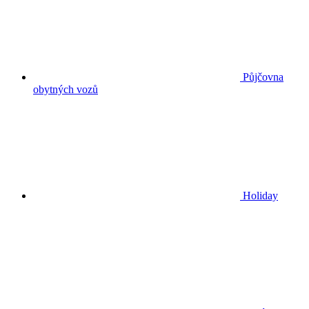
Půjčovna
obytných vozů
Holiday