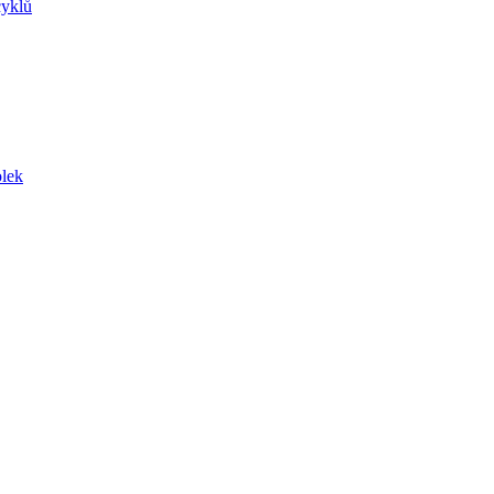
yklů
lek