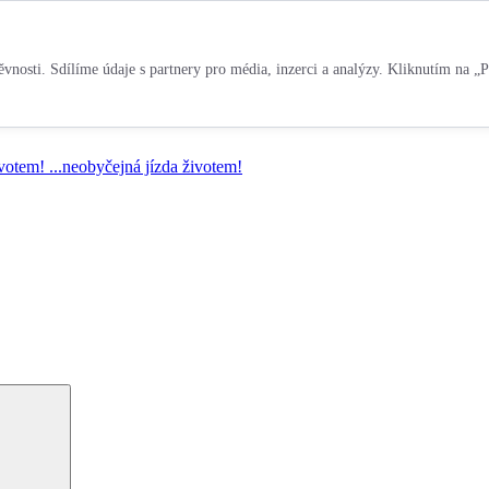
vnosti. Sdílíme údaje s partnery pro média, inzerci a analýzy. Kliknutím na „P
ivotem!
...neobyčejná jízda životem!