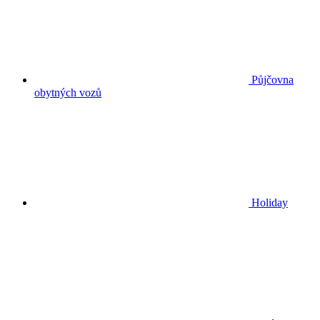
Půjčovna
obytných vozů
Holiday