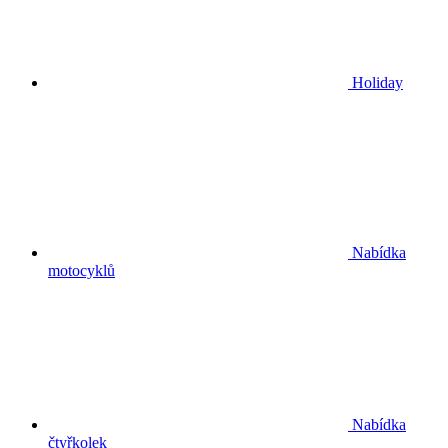
Holiday
Nabídka
motocyklů
Nabídka
čtyřkolek