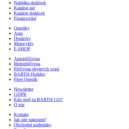
Nabídka dodávek
Katalog aut
Katalog dodávek
Financování
Operáky
Auta
Dodávky
Motocykly
E-SHOP
Autopůjčovna
Motopůjčovna
Půjčovna obytných vozů
BARTH Holiday
Fleet Operák
Newsletter
GDPR
Kdo stojí za BARTH GO?
O nás
Kontakt
Jak zde nakoupit?
Obchodní podmínky