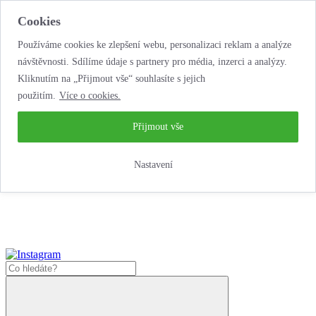
Cookies
Používáme cookies ke zlepšení webu, personalizaci reklam a analýze
návštěvnosti. Sdílíme údaje s partnery pro média, inzerci a analýzy.
Kliknutím na „Přijmout vše“ souhlasíte s jejich
použitím.
Více o cookies.
...neobyčejná jízda
životem!
...neobyčejná jízda životem!
Přijmout vše
Jak zde nakoupit?
Nastavení