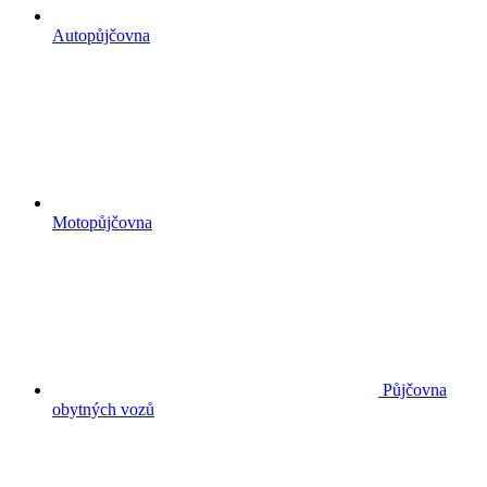
Autopůjčovna
Motopůjčovna
Půjčovna
obytných vozů