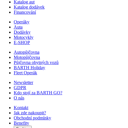
Katalog aut
Katalog dodávek
Financování
Operáky
Auta
Dodávky
Motocykly
E-SHOP
Autopůjčovna
Motopůjčovna
Půjčovna obytných vozů
BARTH Holiday
Fleet Operák
Newsletter
GDPR
Kdo stojí za BARTH GO?
O nás
Kontakt
Jak zde nakoupit?
Obchodní podmínky
Benefity