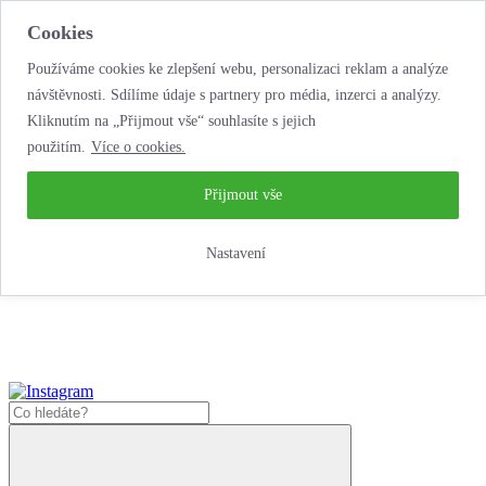
Cookies
Používáme cookies ke zlepšení webu, personalizaci reklam a analýze
návštěvnosti. Sdílíme údaje s partnery pro média, inzerci a analýzy.
Kliknutím na „Přijmout vše“ souhlasíte s jejich
použitím.
Více o cookies.
...neobyčejná jízda
životem!
...neobyčejná jízda životem!
Přijmout vše
Jak zde nakoupit?
Nastavení