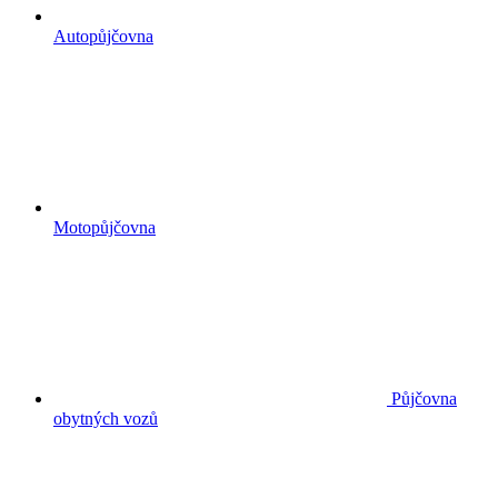
Autopůjčovna
Motopůjčovna
Půjčovna
obytných vozů