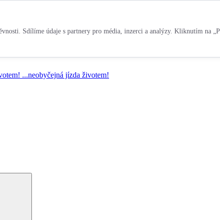
vnosti. Sdílíme údaje s partnery pro média, inzerci a analýzy. Kliknutím na „P
ivotem!
...neobyčejná jízda životem!