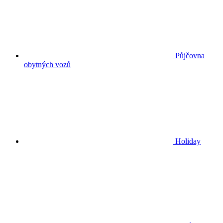
Půjčovna
obytných vozů
Holiday