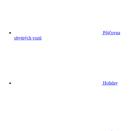
Půjčovna
obytných vozů
Holiday