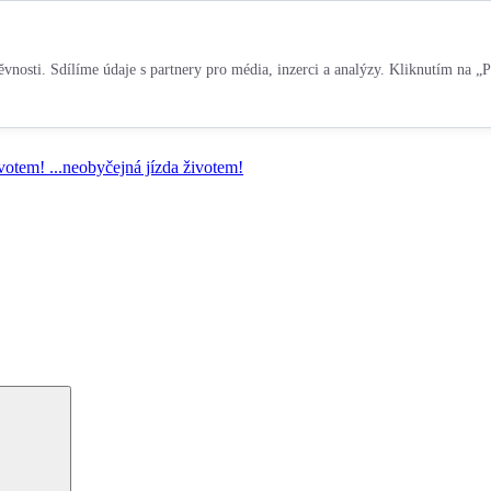
vnosti. Sdílíme údaje s partnery pro média, inzerci a analýzy. Kliknutím na „P
ivotem!
...neobyčejná jízda životem!