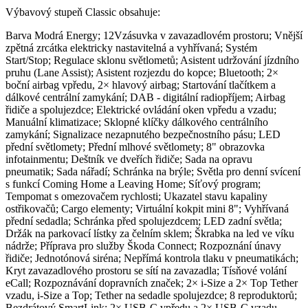
Výbavový stupeň Classic obsahuje:
Barva Modrá Energy; 12Vzásuvka v zavazadlovém prostoru; Vnější
zpětná zrcátka elektricky nastavitelná a vyhřívaná; Systém
Start/Stop; Regulace sklonu světlometů; Asistent udržování jízdního
pruhu (Lane Assist); Asistent rozjezdu do kopce; Bluetooth; 2×
boční airbag vpředu, 2× hlavový airbag; Startování tlačítkem a
dálkové centrální zamykání; DAB - digitální radiopříjem; Airbag
řidiče a spolujezdce; Elektrické ovládání oken vpředu a vzadu;
Manuální klimatizace; Sklopné klíčky dálkového centrálního
zamykání; Signalizace nezapnutého bezpečnostního pásu; LED
přední světlomety; Přední mlhové světlomety; 8" obrazovka
infotainmentu; Deštník ve dveřích řidiče; Sada na opravu
pneumatik; Sada nářadí; Schránka na brýle; Světla pro denní svícení
s funkcí Coming Home a Leaving Home; Síťový program;
Tempomat s omezovačem rychlosti; Ukazatel stavu kapaliny
ostřikovačů; Cargo elementy; Virtuální kokpit mini 8"; Vyhřívaná
přední sedadla; Schránka před spolujezdcem; LED zadní světla;
Držák na parkovací lístky za čelním sklem; Škrabka na led ve víku
nádrže; Příprava pro služby Škoda Connect; Rozpoznání únavy
řidiče; Jednotónová siréna; Nepřímá kontrola tlaku v pneumatikách;
Kryt zavazadlového prostoru se sítí na zavazadla; Tísňové volání
eCall; Rozpoznávání dopravních značek; 2× i-Size a 2× Top Tether
vzadu, i-Size a Top; Tether na sedadle spolujezdce; 8 reproduktorů;
Bezdrátový SmartLink; 2× USB-C vpředu a 2× USB-C vzadu