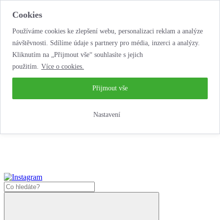
Cookies
Používáme cookies ke zlepšení webu, personalizaci reklam a analýze
návštěvnosti. Sdílíme údaje s partnery pro média, inzerci a analýzy.
Kliknutím na „Přijmout vše“ souhlasíte s jejich
použitím.
Více o cookies.
...neobyčejná jízda
životem!
...neobyčejná jízda životem!
Přijmout vše
Jak zde nakoupit?
Nastavení