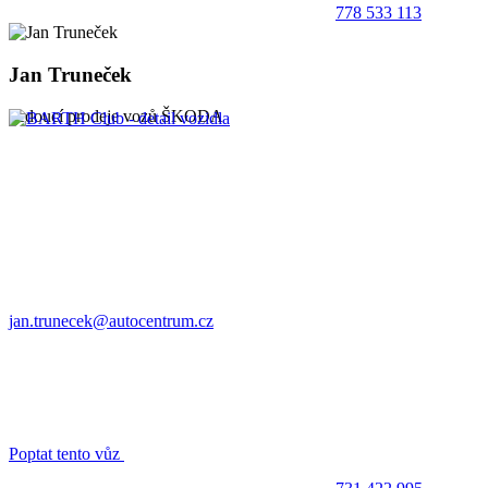
778 533 113
Jan Truneček
vedoucí prodeje vozů ŠKODA
jan.trunecek@autocentrum.cz
Poptat tento vůz