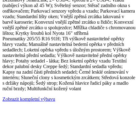
(nabíjecí výkon až 45 W); Světelný senzor; Stěrač zadního okna s
ostřikovačem; Parkovací senzory vpředu a vzadu; Parkovací kamera
vzadu; Standardní lišty oken; Vnější zpětná zrcátka lakovaná v
barvě karoserie; Konvexní vnější zpětné zrcátko u řidiče; Konvexní
vnější zpětné zrcátko u spolujezdce; Mřížka chladiče s chromovanou
lištou; Krytky šroubů kol Nyota 16" stříbrná
Pneumatiky 205/55 R16 91H; Tři výškově nastavitelné opěrky
hlavy vzadu; Manuálně nastavitelná bederní opěrka v předních
sedadlech; Loketní opěrka vpředu s úložným prostorem; Výškově
nastavitelná přední sedadla; Výškově nastavitelné přední opěrky
hlavy; Potahy sedadel - látka; Bez loketní opěrky vzadu Textilní
dekor palubní desky Creppe šedý; Standardní sedadla vpředu;
Kapsy na zadní části předních sedadel; Černé lesklé orámování v
interiéru; Sluneční clony s kosmetickým zrcátkem; Středová konzole
s držáky nápojů; Šedý strop; Kožená hlavice řadicí páky a madlo
ruční brzdy; Multifunkční kožený volant
Zobrazit kompletní výbavu