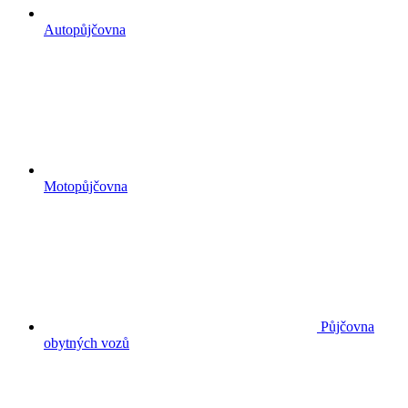
Autopůjčovna
Motopůjčovna
Půjčovna
obytných vozů