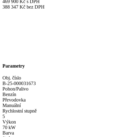
469 900 Kč s DPH
388 347 Kč bez DPH
Parametry
Obj. číslo
B-25-000031673
Pohon/Palivo
Benzín
Převodovka
Manuální
Rychlostní stupně
5
Výkon
70 kW
Barva