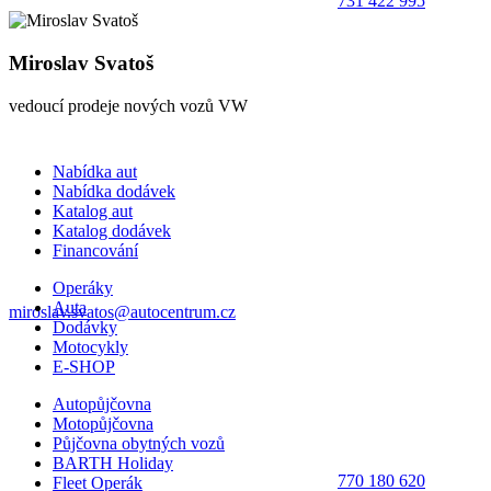
731 422 995
Miroslav Svatoš
vedoucí prodeje nových vozů VW
Nabídka aut
Nabídka dodávek
Katalog aut
Katalog dodávek
Financování
Operáky
Auta
miroslav.svatos@autocentrum.cz
Dodávky
Motocykly
E-SHOP
Autopůjčovna
Motopůjčovna
Půjčovna obytných vozů
BARTH Holiday
770 180 620
Fleet Operák