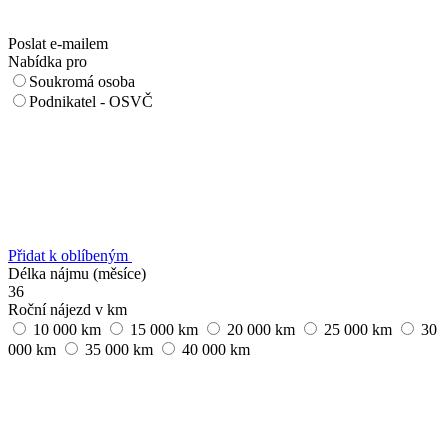
Poslat e-mailem
Nabídka pro
Soukromá osoba
Podnikatel - OSVČ
Přidat k oblíbeným
Délka nájmu (měsíce)
36
Roční nájezd v km
10 000 km
15 000 km
20 000 km
25 000 km
30
000 km
35 000 km
40 000 km