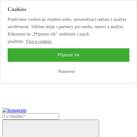
Cookies
Používáme cookies ke zlepšení webu, personalizaci reklam a analýze
návštěvnosti. Sdílíme údaje s partnery pro média, inzerci a analýzy.
Kliknutím na „Přijmout vše“ souhlasíte s jejich
použitím.
Více o cookies.
...neobyčejná jízda
životem!
...neobyčejná jízda životem!
Přijmout vše
Jak zde nakoupit?
Nastavení