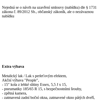
Nejedná se o návrh na uzavření smlouvy (nabídku) dle § 1731
zákona č. 89/2012 Sb., občanský zákoník, ale o nezávaznou
nabídku
Extra výbava
Metalický lak / Lak s perleťovým efektem,
Akční výbava "People",
- 15" kola z lehké slitiny Essex, 5,5 J x 15,
- pneumatiky 185/65 R 15, s bezpečnostními šrouby,
- zpětná kamera,
- zatmavená zadní boční okna, zatmavené okno pátých dveří,