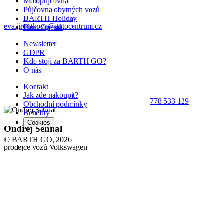
Motopůjčovna
Půjčovna obytných vozů
BARTH Holiday
eva.jiroutkova@autocentrum.cz
Fleet Operák
Newsletter
GDPR
Kdo stojí za BARTH GO?
O nás
Kontakt
Jak zde nakoupit?
778 533 129
Obchodní podmínky
Benefity
Cookies
Ondřej Sehnal
© BARTH GO, 2026
prodejce vozů Volkswagen