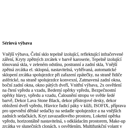
Sériová výbava
Vnější výbava, Čelní sklo tepelně izolující, reflektující infračervené
záření, Kryty zpětných zrcátek v barvě karoserie, Tepelně izolující
tónovaná skla, v zeleném odstínu, postranní a zadní skla, Vnější
zpětná zrcátka el. sklopná, nastavitelná, vyhřívaná, automatické
sklopení zrcátka spolujezdce při zařazení zpátečky, na straně řidiče
asférické, na straně spolujezdce konvexní, Zatmavená zadní okna,
boční zadní okna, okno pátých dveří, Vnitřní výbava, 2x osvětlení
na čtení vpředu a vzadu, Bederní opěrky vpředu, Bezpečnostní
opěrky hlavy, vpředu a vzadu, Čalounění stropu ve světle šedé
barvě, Dekor Lava Stone Black, dekor přístrojové desky, dekor
obložení dveří vpředu, Hlavice řadicí páky v kůži, ISOFIX, příprava
pro upevnění dětské sedačky na sedadle spolujezdce a na vnějších
zadních sedačkách, Kryt zavazadlového prostoru, Loketní opěrka
vpředu, horizontálně nastavitelná, s odkládacím prostorem, Make-up
zrcátka ve slunečních clonách, s osvětlením, Multifunkční volant v