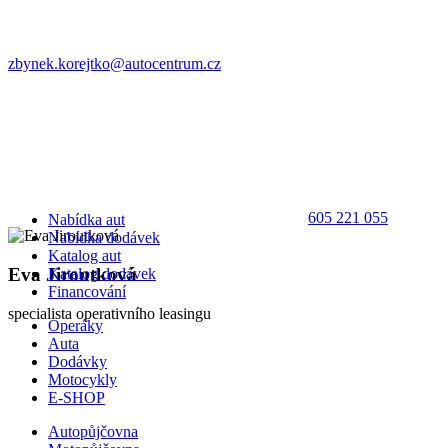
zbynek.korejtko@autocentrum.cz
605 221 055
Nabídka aut
Nabídka dodávek
Katalog aut
Eva Jiroutková
Katalog dodávek
Financování
specialista operativního leasingu
Operáky
Auta
Dodávky
Motocykly
E-SHOP
Autopůjčovna