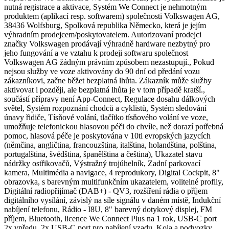
nutná registrace a aktivace, Systém We Connect je nehmotným
produktem (aplikací resp. softwarem) společnosti Volkswagen AG,
38436 Wolfsburg, Spolková republika Německo, která je jejím
výhradním prodejcem/poskytovatelem. Autorizovaní prodejci
značky Volkswagen prodávají výhradně hardware nezbytný pro
jeho fungování a ve vztahu k prodeji softwaru společnost
Volkswagen AG žádným právním způsobem nezastupují., Pokud
nejsou služby ve voze aktivovány do 90 dní od předání vozu
zákazníkovi, začne běžet bezplatná lhůta. Zákazník může služby
aktivovat i později, ale bezplatná lhůta je v tom případě kratší.,
součástí přípravy není App-Connect, Regulace dosahu dálkových
světel, Systém rozpoznání chodců a cyklistů, Systém sledování
únavy řidiče, Tísňové volání, tlačítko tísňového volání ve voze,
umožňuje telefonickou hlasovou péči do chvíle, než dorazí potřebná
pomoc, hlasová péče je poskytována v 10ti evropských jazycích
(němčina, angličtina, francouzština, italština, holandština, polština,
portugalština, švédština, španělština a čeština), Ukazatel stavu
nádržky ostřikovačů, Výstražný trojúhelník, Zadní parkovací
kamera, Multimédia a navigace, 4 reprodukory, Digital Cockpit, 8"
obrazovka, s barevným multifunkčním ukazatelem, volitelné profily,
Digitální radiopřijímač (DAB+) - QV3, rozšíření rádia o příjem
digitálního vysílání, závislý na síle signálu v daném místě, Indukční
nabíjení telefonu, Rádio - I8U, 8" barevný dotykový displej, FM
příjem, Bluetooth, licence We Connect Plus na 1 rok, USB-C port
2x vpředu, 2x USB-C port pro nabíjení vzadu, Kola a podvozky,