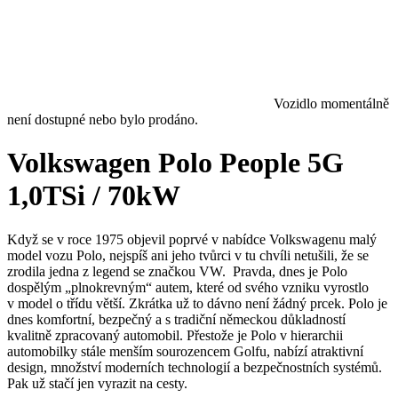
Vozidlo momentálně
není dostupné nebo bylo prodáno.
Volkswagen Polo People 5G
1,0TSi / 70kW
Když se v roce 1975 objevil poprvé v nabídce Volkswagenu malý
model vozu Polo, nejspíš ani jeho tvůrci v tu chvíli netušili, že se
zrodila jedna z legend se značkou VW. Pravda, dnes je Polo
dospělým „plnokrevným“ autem, které od svého vzniku vyrostlo
v model o třídu větší. Zkrátka už to dávno není žádný prcek. Polo je
dnes komfortní, bezpečný a s tradiční německou důkladností
kvalitně zpracovaný automobil. Přestože je Polo v hierarchii
automobilky stále menším sourozencem Golfu, nabízí atraktivní
design, množství moderních technologií a bezpečnostních systémů.
Pak už stačí jen vyrazit na cesty.