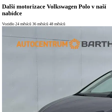
Další motorizace Volkswagen Polo v naší
nabídce
Vozidlo
24 měsíců
36 měsíců
48 měsíců