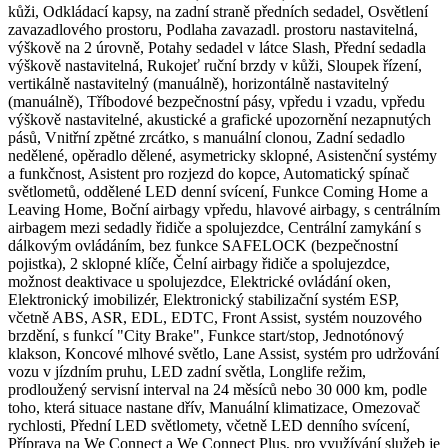
kůži, Odkládací kapsy, na zadní straně předních sedadel, Osvětlení
zavazadlového prostoru, Podlaha zavazadl. prostoru nastavitelná,
výškově na 2 úrovně, Potahy sedadel v látce Slash, Přední sedadla
výškově nastavitelná, Rukojeť ruční brzdy v kůži, Sloupek řízení,
vertikálně nastavitelný (manuálně), horizontálně nastavitelný
(manuálně), Tříbodové bezpečnostní pásy, vpředu i vzadu, vpředu
výškově nastavitelné, akustické a grafické upozornění nezapnutých
pásů, Vnitřní zpětné zrcátko, s manuální clonou, Zadní sedadlo
nedělené, opěradlo dělené, asymetricky sklopné, Asistenční systémy
a funkčnost, Asistent pro rozjezd do kopce, Automatický spínač
světlometů, oddělené LED denní svícení, Funkce Coming Home a
Leaving Home, Boční airbagy vpředu, hlavové airbagy, s centrálním
airbagem mezi sedadly řidiče a spolujezdce, Centrální zamykání s
dálkovým ovládáním, bez funkce SAFELOCK (bezpečnostní
pojistka), 2 sklopné klíče, Čelní airbagy řidiče a spolujezdce,
možnost deaktivace u spolujezdce, Elektrické ovládání oken,
Elektronický imobilizér, Elektronický stabilizační systém ESP,
včetně ABS, ASR, EDL, EDTC, Front Assist, systém nouzového
brzdění, s funkcí "City Brake", Funkce start/stop, Jednotónový
klakson, Koncové mlhové světlo, Lane Assist, systém pro udržování
vozu v jízdním pruhu, LED zadní světla, Longlife režim,
prodloužený servisní interval na 24 měsíců nebo 30 000 km, podle
toho, která situace nastane dřív, Manuální klimatizace, Omezovač
rychlosti, Přední LED světlomety, včetně LED denního svícení,
Příprava na We Connect a We Connect Plus, pro využívání služeb je