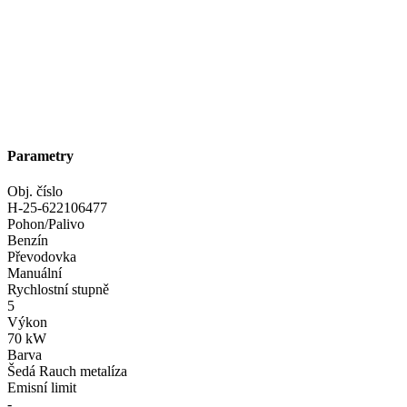
Parametry
Obj. číslo
H-25-622106477
Pohon/Palivo
Benzín
Převodovka
Manuální
Rychlostní stupně
5
Výkon
70 kW
Barva
Šedá Rauch metalíza
Emisní limit
-