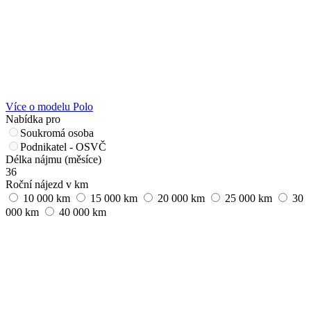
Více o modelu Polo
Nabídka pro
Soukromá osoba
Podnikatel - OSVČ
Délka nájmu (měsíce)
36
Roční nájezd v km
10 000 km
15 000 km
20 000 km
25 000 km
30
000 km
40 000 km