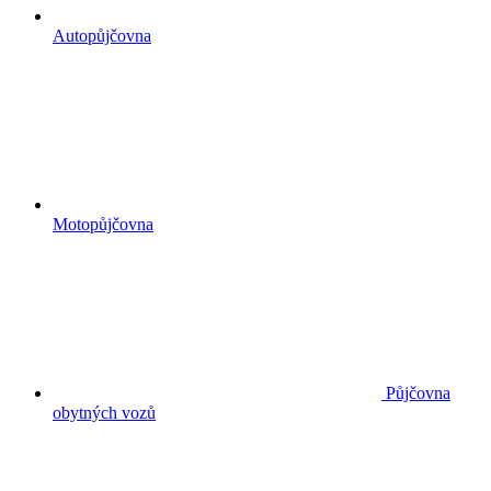
Autopůjčovna
Motopůjčovna
Půjčovna
obytných vozů