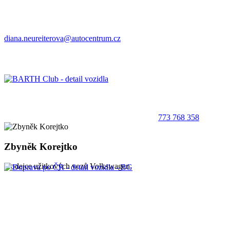
diana.neureiterova@autocentrum.cz
773 768 358
Zbyněk Korejtko
prodejce užitkových vozů Volkswagen