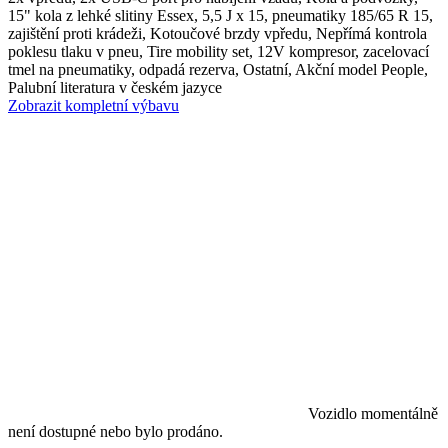
15" kola z lehké slitiny Essex, 5,5 J x 15, pneumatiky 185/65 R 15,
zajištění proti krádeži, Kotoučové brzdy vpředu, Nepřímá kontrola
poklesu tlaku v pneu, Tire mobility set, 12V kompresor, zacelovací
tmel na pneumatiky, odpadá rezerva, Ostatní, Akční model People,
Palubní literatura v českém jazyce
Zobrazit kompletní výbavu
Vozidlo momentálně
není dostupné nebo bylo prodáno.