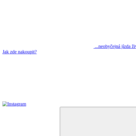
...neobyčejná jízda ž
Jak zde nakoupit?