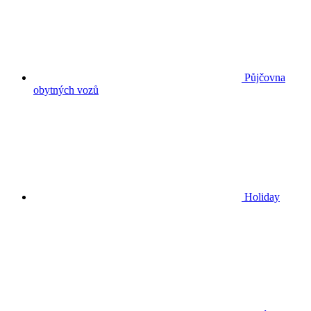
Půjčovna
obytných vozů
Holiday