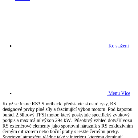
Ke stažení
Menu
Více
Když se řekne RS3 Sportback, představte si ostré rysy, RS
designové prvky plné síly a fascinující výkon motoru. Pod kapotou
burácí 2,5litrový TFSI motor, který poskytuje specifický zvukový
podpis a maximální výkon 294 kW. Působivý vzhled dotváří vozu
RS exteriérové elementy jako sportovní nárazník s RS exkluzivním
černým difuzorem nebo boční prahy s leskle černými prvky.
Sportovní atmosféra vládne také v interiéru, kterému dominují