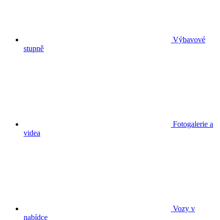
Výbavové
stupně
Fotogalerie a
videa
Vozy v
nabídce