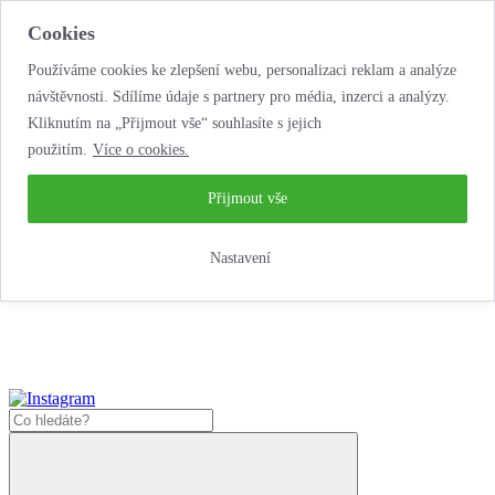
Cookies
Používáme cookies ke zlepšení webu, personalizaci reklam a analýze
návštěvnosti. Sdílíme údaje s partnery pro média, inzerci a analýzy.
Kliknutím na „Přijmout vše“ souhlasíte s jejich
použitím.
Více o cookies.
...neobyčejná jízda
životem!
...neobyčejná jízda životem!
Přijmout vše
Jak zde nakoupit?
Nastavení