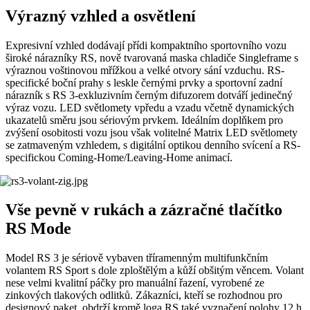
Výrazný vzhled a osvětlení
Expresivní vzhled dodávají přídi kompaktního sportovního vozu
široké nárazníky RS, nově tvarovaná maska chladiče Singleframe s
výraznou voštinovou mřížkou a velké otvory sání vzduchu. RS-
specifické boční prahy s leskle černými prvky a sportovní zadní
nárazník s RS 3-exkluzivním černým difuzorem dotváří jedinečný
výraz vozu. LED světlomety vpředu a vzadu včetně dynamických
ukazatelů směru jsou sériovým prvkem. Ideálním doplňkem pro
zvýšení osobitosti vozu jsou však volitelné Matrix LED světlomety
se zatmaveným vzhledem, s digitální optikou denního svícení a RS-
specifickou Coming-Home/Leaving-Home animací.
Vše pevně v rukách a zázračné tlačítko
RS Mode
Model RS 3 je sériově vybaven tříramenným multifunkčním
volantem RS Sport s dole zploštělým a kůží obšitým věncem. Volant
nese velmi kvalitní páčky pro manuální řazení, vyrobené ze
zinkových tlakových odlitků. Zákazníci, kteří se rozhodnou pro
designový paket, obdrží kromě loga RS také vyznačení polohy 12 h