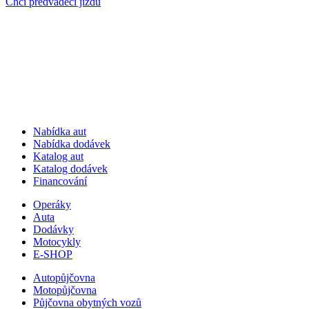
Chci předváděcí jízdu
Nabídka aut
Nabídka dodávek
Katalog aut
Katalog dodávek
Financování
Operáky
Auta
Dodávky
Motocykly
E-SHOP
Autopůjčovna
Motopůjčovna
Půjčovna obytných vozů