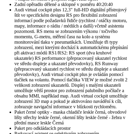
Zadní opěradlo dělené a sklopné v poměru 40:20:40
Audi virtual cockpit plus 12,3" full-HD digitální přístrojový
štít ve specifickém designu RS pro flexibilní zobrazení
informací podle požadavků řidiče (rychlost / otáčky motoru,
mapy, informace o rádiu / médiích a další) včetně asistenta
pozornosti. RS menu se zobrazením výkonu / točivého
momentu, G-metru, měření času na kolo a systému
monitorování tlaku v pneumatikách. Umožňuje tři typy
zobrazení, mezi kterými dochází k automatickému přepínání
při aktivaci módů RS1/RS2: RS sport (dva kruhové
ukazatele) RS performance (přepracovaný ukazatel rychlost
ve středu displeje a ukazatel převodovky), RS Runway
(přepracovaný ukazatel rychlost ve středu displeje a ukazatel
převodovky), Audi virtual cockpit plus je ovládán pomocí
tlačítek na volantu. Pomocí tlačítka VIEW je možné zvolit 2
velikosti zobrazení ukazatelů. Displej s malými ukazateli
umožňuje větší prostor pro zobrazení palubního počítače a
obsahu MMI, například map. Audi virtual cockpit umožňuje
zobrazení 3D map a pokud je aktivováno navádění k cíli,
zobrazuje navigační informace v blízkosti rychloměru.
Paket černé optiky - maska chladiče leskle černá, obvodové
lišty střechy leskle černé, okenní lišty leskle černé - žebra v
přední masce leskle Černá
Paket pro odkládacích prostor
Parkovací asistent se selektivním zobrazením