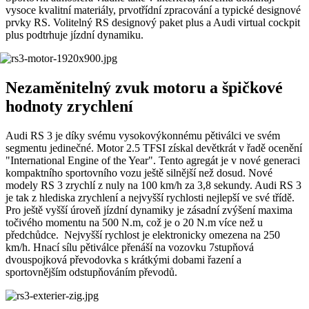
vysoce kvalitní materiály, prvotřídní zpracování a typické designové
prvky RS. Volitelný RS designový paket plus a Audi virtual cockpit
plus podtrhuje jízdní dynamiku.
Nezaměnitelný zvuk motoru a špičkové
hodnoty zrychlení
Audi RS 3 je díky svému vysokovýkonnému pětiválci ve svém
segmentu jedinečné. Motor 2.5 TFSI získal devětkrát v řadě ocenění
"International Engine of the Year". Tento agregát je v nové generaci
kompaktního sportovního vozu ještě silnější než dosud. Nové
modely RS 3 zrychlí z nuly na 100 km/h za 3,8 sekundy. Audi RS 3
je tak z hlediska zrychlení a nejvyšší rychlosti nejlepší ve své třídě.
Pro ještě vyšší úroveň jízdní dynamiky je zásadní zvýšení maxima
točivého momentu na 500 N.m, což je o 20 N.m více než u
předchůdce. Nejvyšší rychlost je elektronicky omezena na 250
km/h. Hnací sílu pětiválce přenáší na vozovku 7stupňová
dvouspojková převodovka s krátkými dobami řazení a
sportovnějším odstupňováním převodů.