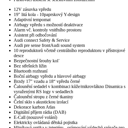
12V zásuvka vpředu
19" litá kola - 10paprskový Y-design
Adaptivní tempomat
Airbagy vpředu s možností deaktivace
Alarm vč. kontroly vnitřního prostoru
Asistent při odbočování
Audi connect Safety & Service
Audi pre sense frontAudi sound system
10 reproduktorů včetně centrálního reproduktoru v přístrojové
desce
Bezpečnostní šrouby kol¨
Bez střešních ližin
Bluetooth rozhraní
Boční airbagy vpředu a hlavové airbagy
Brzdy 17" vzadu a 18“ vpředu černé
Čalounění sedadel v kombinaci kůže/mikrovlákno Dinamica s
vyraženými RS logy v sedadlech
Čalounění stropu z černé tkaniny
Čelní sklo s akustickou izolací
Dekorace karbon Atlas
Digitální příjem rádia (DAB)
E-Call (nouzové volání)
Elektricky ovládaná dětská pojistka
Hliníková optika v interiéru - orámování výdechů spínače pro