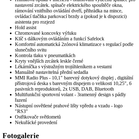
nastavení zrcátek. spínače elektrického spouštěče okna,
rámování vnitřního ovládání dveří, přihrádka na mince,
ovládací tlačítka parkovací brzdy a (pokud je k dispozici)
asistenta pro rozjezd
Hold assist
Chromované koncovky výfuku
Klíč s dálkovým ovládáním a funkcí Safelock
Komfortní automatická 2zónová klimatizace s regulací podle
slunečního svitu
Kontrola tlaku v pneumatikách
Kryty vnějších zrcátek leskle černé
Lékárníčka s výstražným trojúhleníkem a vestami
Manuálně nastavitelná přední sedadla
MMI Radio Plus - 10,1" barevný dotykový displej , digitální
přístrojová deska s barevným dispejem o velikosti 10,25", 6
pasivních reproduktorů, 2x USB, DAB, Bluetooth
Multifunkční sportovní volant - 3ramenný design s pádly
řazení
Nástupní osvětlené prahové lišty vpředu a vzadu - logo
"RS3"
Ostřikovače světlometů
Nekuřácké provedení
Fotogalerie