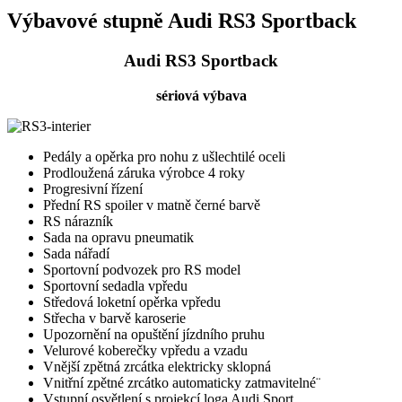
Výbavové stupně Audi RS3 Sportback
Audi RS3 Sportback
sériová výbava
Pedály a opěrka pro nohu z ušlechtilé oceli
Prodloužená záruka výrobce 4 roky
Progresivní řízení
Přední RS spoiler v matně černé barvě
RS nárazník
Sada na opravu pneumatik
Sada nářadí
Sportovní podvozek pro RS model
Sportovní sedadla vpředu
Středová loketní opěrka vpředu
Střecha v barvě karoserie
Upozornění na opuštění jízdního pruhu
Velurové koberečky vpředu a vzadu
Vnější zpětná zrcátka elektricky sklopná
Vnitřní zpětné zrcátko automaticky zatmavitelné¨
Vstupní osvětlení s projekcí loga Audi Sport