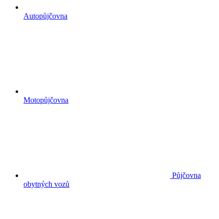
Autopůjčovna
Motopůjčovna
Půjčovna
obytných vozů