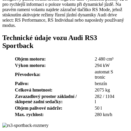
pro rychlejší informaci o poloze volantu při dynamické jízdě. Na
pravém rameni volantu najdete zázračné tlačítko RS Mode, jehož
stisknutím aktivujete režimy řízení jízdní dynamiky Audi drive
select: RS Performance, RS Individual nebo naposledy používaný
modus.
Technické údaje vozu Audi RS3
Sportback
Objem motoru:
2 480 cm³
Výkon motoru:
294 kW
automat S
Převodovka:
tronic
Palivo:
benzín
Celková hmotnost:
2075 kg
Zavazadlový prostor základní /
282 / 1104
sklopené zadní sedačky:
l
Objem palivové nádrže:
50 l
Max. rychlost:
280 km/h