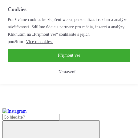
Cookies
Používáme cookies ke zlepšení webu, personalizaci reklam a analýze
návštěvnosti. Sdílíme údaje s partnery pro média, inzerci a analýzy.
Kliknutím na „Přijmout vše“ souhlasíte s jejich
použitím.
Více o cookies.
...neobyčejná jízda
životem!
...neobyčejná jízda životem!
Přijmout vše
Jak zde nakoupit?
Nastavení