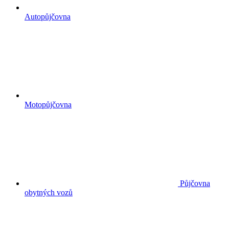
Autopůjčovna
Motopůjčovna
Půjčovna
obytných vozů