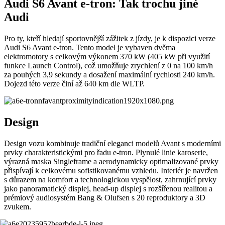
Audi S6 Avant e-tron: Tak trochu jiné
Audi
Pro ty, kteří hledají sportovnější zážitek z jízdy, je k dispozici verze
Audi S6 Avant e-tron. Tento model je vybaven dvěma
elektromotory s celkovým výkonem 370 kW (405 kW při využití
funkce Launch Control), což umožňuje zrychlení z 0 na 100 km/h
za pouhých 3,9 sekundy a dosažení maximální rychlosti 240 km/h.
Dojezd této verze činí až 640 km dle WLTP. ​
Design
Design vozu kombinuje tradiční eleganci modelů Avant s moderními
prvky charakteristickými pro řadu e-tron. Plynulé linie karoserie,
výrazná maska Singleframe a aerodynamicky optimalizované prvky
přispívají k celkovému sofistikovanému vzhledu. Interiér je navržen
s důrazem na komfort a technologickou vyspělost, zahrnující prvky
jako panoramatický displej, head-up displej s rozšířenou realitou a
prémiový audiosystém Bang & Olufsen s 20 reproduktory a 3D
zvukem.