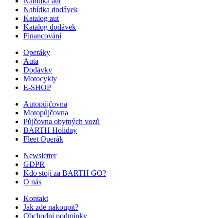
Nabídka aut
Nabídka dodávek
Katalog aut
Katalog dodávek
Financování
Operáky
Auta
Dodávky
Motocykly
E-SHOP
Autopůjčovna
Motopůjčovna
Půjčovna obytných vozů
BARTH Holiday
Fleet Operák
Newsletter
GDPR
Kdo stojí za BARTH GO?
O nás
Kontakt
Jak zde nakoupit?
Obchodní podmínky