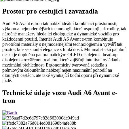
Prostor pro cestující i zavazadla
Audi A6 Avant e-tron tak nabízí ideální kombinaci prostornosti,
výkonu a nejmodernějších technologií, která uspokojí jak rodiny, tak
náročné manažery hledající ekologické a dynamické vozidlo pro
každodenní použití. ​Interiér Audi A6 Avant e-tron kombinuje
prvotřídní materiály s nejmodernějšími technologiemi a vytváří tak
prostor, kde se snoubí elegance s funkčností. Minimalistická palubní
deska je doplněna panoramatickým OLED displejem a head-up
displejem s rozšířenou realitou, které zajišťují intuitivní ovládání a
maximální přehlednost. Ergonomicky tvarovaná sedadla s
prémiovým čalouněním nabízejí nejen maximální pohodlí na
dlouhých cestách, ale také vynikající boční oporu při dynamické
jízdě.
Technické údaje vozu Audi A6 Avant e-
tron