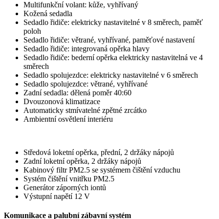
Multifunkční volant: kůže, vyhřívaný
Kožená sedadla
Sedadlo řidiče: elektricky nastavitelné v 8 směrech, paměť
poloh
Sedadlo řidiče: větrané, vyhřívané, paměťové nastavení
Sedadlo řidiče: integrovaná opěrka hlavy
Sedadlo řidiče: bederní opěrka elektricky nastavitelná ve 4
směrech
Sedadlo spolujezdce: elektricky nastavitelné v 6 směrech
Sedadlo spolujezdce: větrané, vyhřívané
Zadní sedadla: dělená poměr 40:60
Dvouzonová klimatizace
Automaticky stmívatelné zpětné zrcátko
Ambientní osvětlení interiéru
Středová loketní opěrka, přední, 2 držáky nápojů
Zadní loketní opěrka, 2 držáky nápojů
Kabinový filtr PM2.5 se systémem čištění vzduchu
Systém čištění vnitřku PM2.5
Generátor záporných iontů
Výstupní napětí 12 V
Komunikace a palubní zábavní systém