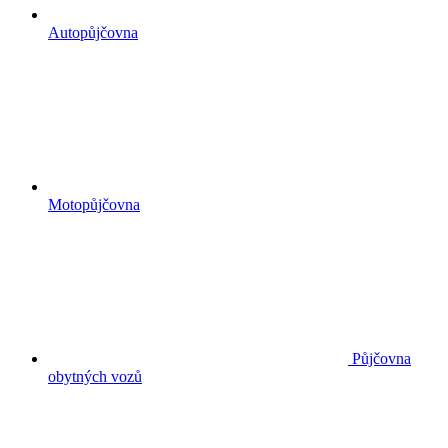
Autopůjčovna
Motopůjčovna
Půjčovna
obytných vozů