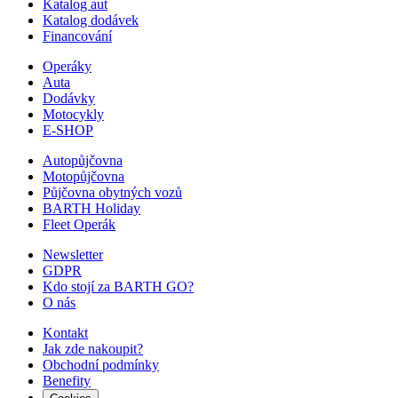
Katalog aut
Katalog dodávek
Financování
Operáky
Auta
Dodávky
Motocykly
E-SHOP
Autopůjčovna
Motopůjčovna
Půjčovna obytných vozů
BARTH Holiday
Fleet Operák
Newsletter
GDPR
Kdo stojí za BARTH GO?
O nás
Kontakt
Jak zde nakoupit?
Obchodní podmínky
Benefity