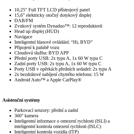
10,25" Full TFT LCD přístrojový panel
15,6” elektricky otočný dotykový displej
DAB/FM
Zvukový systém Dynaduo™: 12 reproduktorů
Head up displej (HUD)
Navigace
Inteligentní hlasové ovládání: “Hi, BYD”
Připojení k palubě vozu
Cloudová služba: BYD APP
Přední porty USB: 2x typu A, 1x 60 W typu C
Zadní porty USB: 2x typu A, 1x 60 W typu C
Porty USB v opěrkách předních sedadel: 2x typu A
2x bezdrátové nabíjení chytrého telefonu: 15 W
Android Auto™ a Apple CarPlay®
Asistenční systémy
Parkovací senzory: přední a zadní
360° kamera
Inteligentní informace o omezení rychlosti (ISLI) a
inteligentní kontrola omezení rychlosti (ISLC)
Inteligentní kontrola vozidla (ITP)