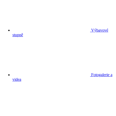
Výbavové
stupně
Fotogalerie a
videa