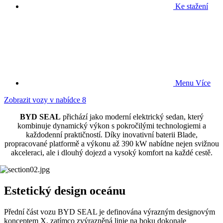
Ke stažení
Menu
Více
Zobrazit vozy v nabídce
8
BYD SEAL
přichází jako moderní elektrický sedan, který
kombinuje dynamický výkon s pokročilými technologiemi a
každodenní praktičností. Díky inovativní baterii Blade,
propracované platformě a výkonu až 390 kW nabídne nejen svižnou
akceleraci, ale i dlouhý dojezd a vysoký komfort na každé cestě.
Estetický design oceánu
Přední část vozu BYD SEAL je definována výrazným designovým
konceptem X, zatímco zvýrazněná linie na boku dokonale