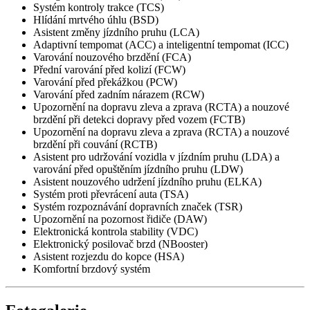
Systém kontroly trakce (TCS)
Hlídání mrtvého úhlu (BSD)
Asistent změny jízdního pruhu (LCA)
Adaptivní tempomat (ACC) a inteligentní tempomat (ICC)
Varování nouzového brzdění (FCA)
Přední varování před kolizí (FCW)
Varování před překážkou (PCW)
Varování před zadním nárazem (RCW)
Upozornění na dopravu zleva a zprava (RCTA) a nouzové
brzdění při detekci dopravy před vozem (FCTB)
Upozornění na dopravu zleva a zprava (RCTA) a nouzové
brzdění při couvání (RCTB)
Asistent pro udržování vozidla v jízdním pruhu (LDA) a
varování před opuštěním jízdního pruhu (LDW)
Asistent nouzového udržení jízdního pruhu (ELKA)
Systém proti převrácení auta (TSA)
Systém rozpoznávání dopravních značek (TSR)
Upozornění na pozornost řidiče (DAW)
Elektronická kontrola stability (VDC)
Elektronický posilovač brzd (NBooster)
Asistent rozjezdu do kopce (HSA)
Komfortní brzdový systém