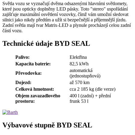
Světla vozu se vyznačují dvěma odsazenými hlavními světlomety,
které jsou opticky doplněny LED pásky. Toto "stereo" uspořádání
zajišťuje maximální osvětlení vozovky, čímž vám umožní sledovat
silnici jako nikdy předtím a užít si bezpečnější a příjemnější jízdu.
Zadní světla mají tvar Matrix-LED a plynule procházejí celou zadní
částí vozu.
Technické údaje BYD SEAL
Palivo:
Elektřina
Kapacita baterie:
82,5 kWh
automatická
Převodovka:
(jednostupňová)
Dojezd:
až 570 km
Celková hmotnost:
cca 2 185 kg (dle verze)
Objem zavazadlového
400 l (zadní) + přední
prostoru:
frunk 53 l
Výbavové stupně BYD SEAL