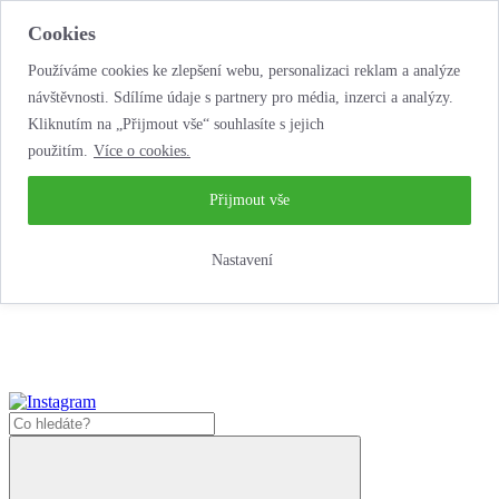
Cookies
Používáme cookies ke zlepšení webu, personalizaci reklam a analýze
návštěvnosti. Sdílíme údaje s partnery pro média, inzerci a analýzy.
Kliknutím na „Přijmout vše“ souhlasíte s jejich
použitím.
Více o cookies.
...neobyčejná jízda
životem!
...neobyčejná jízda životem!
Přijmout vše
Jak zde nakoupit?
Nastavení