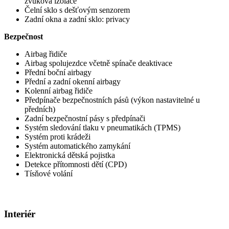
zvuková izolace
Čelní sklo s dešťovým senzorem
Zadní okna a zadní sklo: privacy
Bezpečnost
Airbag řidiče
Airbag spolujezdce včetně spínače deaktivace
Přední boční airbagy
Přední a zadní okenní airbagy
Kolenní airbag řidiče
Předpínače bezpečnostních pásů (výkon nastavitelné u
předních)
Zadní bezpečnostní pásy s předpínači
Systém sledování tlaku v pneumatikách (TPMS)
Systém proti krádeži
Systém automatického zamykání
Elektronická dětská pojistka
Detekce přítomnosti dětí (CPD)
Tísňové volání
Interiér