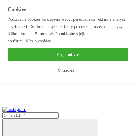
Cookies
Používáme cookies ke zlepšení webu, personalizaci reklam a analýze
návštěvnosti. Sdílíme údaje s partnery pro média, inzerci a analýzy.
Kliknutím na „Přijmout vše“ souhlasíte s jejich
použitím.
Více o cookies.
...neobyčejná jízda
životem!
...neobyčejná jízda životem!
Přijmout vše
Jak zde nakoupit?
Nastavení