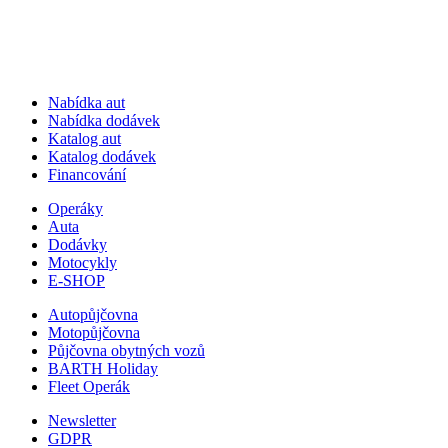
Nabídka aut
Nabídka dodávek
Katalog aut
Katalog dodávek
Financování
Operáky
Auta
Dodávky
Motocykly
E-SHOP
Autopůjčovna
Motopůjčovna
Půjčovna obytných vozů
BARTH Holiday
Fleet Operák
Newsletter
GDPR