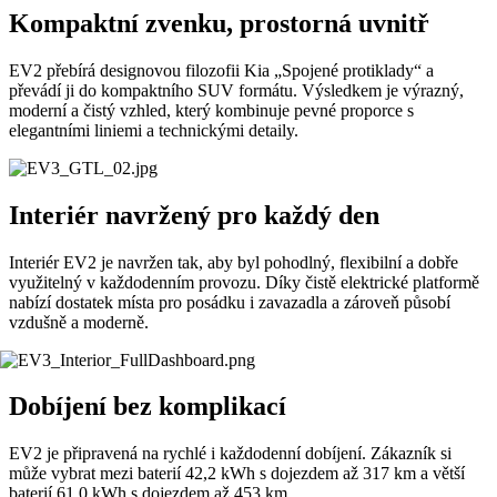
Kompaktní zvenku, prostorná uvnitř
EV2 přebírá designovou filozofii Kia „Spojené protiklady“ a
převádí ji do kompaktního SUV formátu. Výsledkem je výrazný,
moderní a čistý vzhled, který kombinuje pevné proporce s
elegantními liniemi a technickými detaily.
Interiér navržený pro každý den
Interiér EV2 je navržen tak, aby byl pohodlný, flexibilní a dobře
využitelný v každodenním provozu. Díky čistě elektrické platformě
nabízí dostatek místa pro posádku i zavazadla a zároveň působí
vzdušně a moderně.
Dobíjení bez komplikací
EV2 je připravená na rychlé i každodenní dobíjení. Zákazník si
může vybrat mezi baterií 42,2 kWh s dojezdem až 317 km a větší
baterií 61,0 kWh s dojezdem až 453 km.