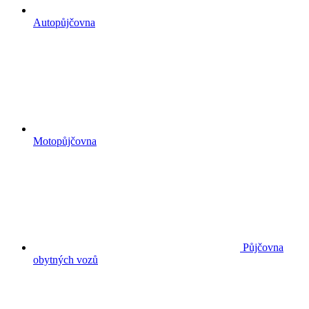
Autopůjčovna
Motopůjčovna
Půjčovna
obytných vozů