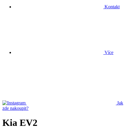
Kontakt
Více
Jak
zde nakoupit?
Kia EV2