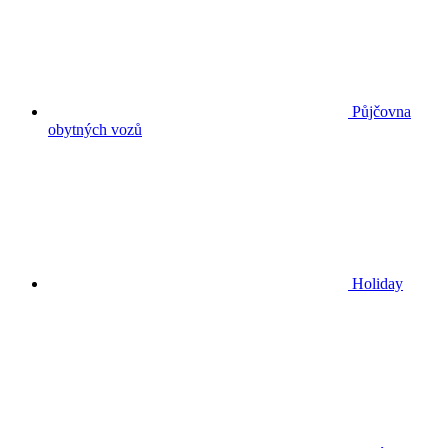
Půjčovna
obytných vozů
Holiday