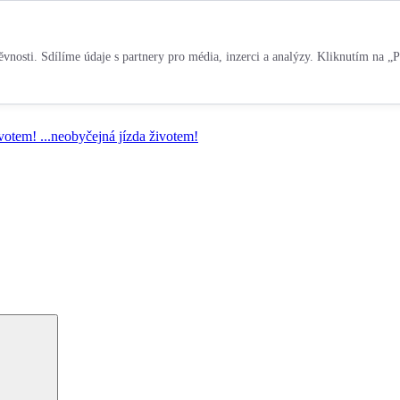
vnosti. Sdílíme údaje s partnery pro média, inzerci a analýzy. Kliknutím na „P
ivotem!
...neobyčejná jízda životem!