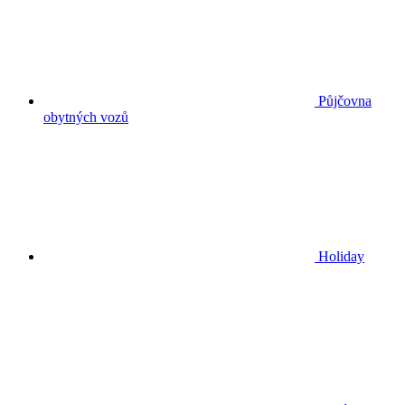
Půjčovna
obytných vozů
Holiday