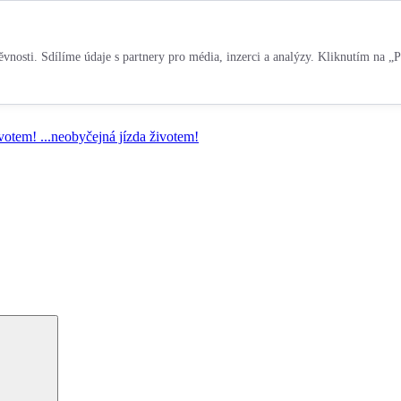
vnosti. Sdílíme údaje s partnery pro média, inzerci a analýzy. Kliknutím na „P
ivotem!
...neobyčejná jízda životem!