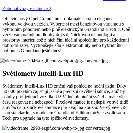
Zobrazit vozy v nabídce
2
Objevte nový Opel Grandland – dokonalé spojení elegance a
výkonu ve dvou verzích. Vyberte si mezi benzínovou variantou s
hybridním pohonem nebo plně elektrickým Grandland Electric. Obě
verze vám nabídnou dlouhý dojezd, špičkovou technologii a
prostorný interiér, což z nich činí ideální společníky pro každodenní
dobrodružství. Vyzkoušejte sílu elektromobility nebo hybridního
pohonu s Grandland ještě dnes!
Světlomety Intelli-Lux HD
Světlomety Intelli-Lux HD změní váš pohled na noční jízdu. Díky
50 000 pixelům zajišťují jasné a precizní osvětlení silnice, aniž by
oslnily protijedoucí vozidla. Už žádné přepínání světel – máte více
času reagovat na nebezpečí. Pixelová matice je nejlepší ve své třídě
a uvítací a rozlučkové animace přidávají na kouzlu. Ve výbavě GS
jsou standardní, s modelem Grandland Edition můžete zvolit sadu
Tech pro upgrade na tyto špičkové světlomety.