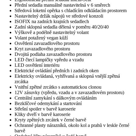
Přední sedadla manuálně nastavitelná v 6 směrech
Středová loketní opěrka s chladícím odkládacím prostorem
Nastavitelný držák nápojů ve středové konzoli
ISOFIX na zadních krajních sedadlech
Zadní sklopná sedadla dělená v poměru 40/20/40
Výškově a podélně nastavitelný volant
Volant potažený vegan kůží
Osvětlení zavazadlového prostoru
Kryt zavazadlového prostoru
Dvojitá podlaha zavazadlového prostoru
LED čtecí lampičky vpředu a vzadu
LED osvětlení interiéru
Elektrické ovládání předních i zadních oken
Elektricky ovládaná, vyhřívaná a sklopná vnější zpětná
zrcátka
Vnitřní zpětné zrcátko s automatickou clonou
12V zásuvky (vpředu, vzadu a v zavazadlovém prostoru)
Centrální zamykání s dálkovým ovládáním
Bezklíčové odemykání a startování
Střešní spoiler v barvě karoserie
Kliky dveří v barvě karoserie
Kryty zpětných zrcátek v černé barvě
Ochranné plasty nárazníků, okolo kol a prahů v leskle černé
barvě