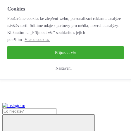
Cookies
Používáme cookies ke zlepšení webu, personalizaci reklam a analýze
návštěvnosti. Sdílíme údaje s partnery pro média, inzerci a analýzy.
Kliknutím na „Přijmout vše“ souhlasíte s jejich
použitím.
Více o cookies.
...neobyčejná jízda
životem!
...neobyčejná jízda životem!
Přijmout vše
Jak zde nakoupit?
Nastavení