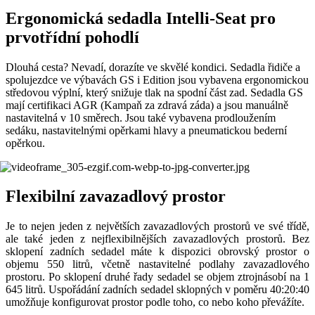
Ergonomická sedadla Intelli-Seat pro
prvotřídní pohodlí
Dlouhá cesta? Nevadí, dorazíte ve skvělé kondici. Sedadla řidiče a
spolujezdce ve výbavách GS i Edition jsou vybavena ergonomickou
středovou výplní, který snižuje tlak na spodní část zad. Sedadla GS
mají certifikaci AGR (Kampaň za zdravá záda) a jsou manuálně
nastavitelná v 10 směrech. Jsou také vybavena prodloužením
sedáku, nastavitelnými opěrkami hlavy a pneumatickou bederní
opěrkou.
Flexibilní zavazadlový prostor
Je to nejen jeden z největších zavazadlových prostorů ve své třídě,
ale také jeden z nejflexibilnějších zavazadlových prostorů. Bez
sklopení zadních sedadel máte k dispozici obrovský prostor o
objemu 550 litrů, včetně nastavitelné podlahy zavazadlového
prostoru. Po sklopení druhé řady sedadel se objem ztrojnásobí na 1
645 litrů. Uspořádání zadních sedadel sklopných v poměru 40:20:40
umožňuje konfigurovat prostor podle toho, co nebo koho převážíte.