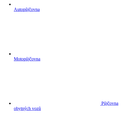
Autopůjčovna
Motopůjčovna
Půjčovna
obytných vozů