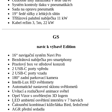
Ozdobné lišty nárazníků v šedé barvě
Systém kontroly tlaku v pneumatikách
Sada na opravu pneumatik
19“ šedé ráfky z lehkých slitin
Třífázová palubní nabíječka 11 kW
Kabel režim 3, 5m, 22 kW
GS
navíc k výbavě Edition
16“ navigační systém Navi Pro
Bezdrátová nabíječka pro smartphony
Pixelový box ve středové konzoli
2 USB-C porty vpředu
2 USB-C porty vzadu
180° zadní parkovací kamera
Intelli-Lux HD světlomety
Automatické nastavení sklonu světlometů
Uvítací a rozlučkové animace světel
Opel Vizor s osvětleným 3D logem
LED ambietní osvětlení interiéru v 7 barvách
Čalounění kombinací kůže/látka Bird, šedočerné
AGR přední sedadla