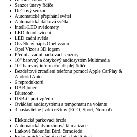
Senzor únavy řidiče
Dešťový senzor
Automatické přepínání světel
Automatická dálková světla
Intelli-LED světlomety
LED denní svícení
LED zadní světla
Osvětlený nápis Opel vzadu
Opel Vizor s 3D logem
Přední a zadní parkovací senzory
10“ barevný a dotykový audiosystém Multimedia
10“ barevný informační displej řidiče
Bezdrátové zrcadlení telefonu pomocí Apple CarPlay &
Android Auto
6 reproduktorů
DAB tuner
Bluetooth
USB-C port vpředu
Ovládání audiosystému a tempomatu na volantu
3 nastavitelné jízdní režimy (ECO, Sport, Normal)
Elektrická parkovací brzda
Automatická dvouzónová klimatizace
Látkové čalounění Bird, černošedé
Ergonomická přední sedadla Intelli-Seat