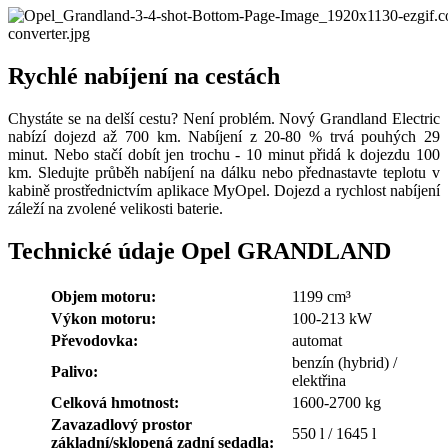
Rychlé nabíjení na cestách
Chystáte se na delší cestu? Není problém. Nový Grandland Electric
nabízí dojezd až 700 km. Nabíjení z 20-80 % trvá pouhých 29
minut. Nebo stačí dobít jen trochu - 10 minut přidá k dojezdu 100
km. Sledujte průběh nabíjení na dálku nebo přednastavte teplotu v
kabině prostřednictvím aplikace MyOpel. Dojezd a rychlost nabíjení
záleží na zvolené velikosti baterie.
Technické údaje Opel GRANDLAND
Objem motoru:
1199 cm³
Výkon motoru:
100-213 kW
Převodovka:
automat
benzín (hybrid) /
Palivo:
elektřina
Celková hmotnost:
1600-2700 kg
Zavazadlový prostor
550 l / 1645 l
základní/sklopená zadní sedadla: