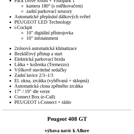
Pack Drive Assist + Visiopark 1
kamera 180° (s ostřikovačem)
zadní parkovací senzory
Automatické přepínání dálkových světel
PEUGEOT LED Technology
i‑Cockpit
10" digitální přístrojovka
10" infotainment
2zónová automatická klimatizace
Bezklíčový přístup a start
Elektrická parkovací brzda
Látka + koženka (Tremezzo)
Výškově stavitelné sedačky
Zadní lavice 2/3–1/3
El. okna, zrcátka (vyhřívaná + sklopná)
Automatická clona zpětného zrcátka
17" / 19" dle verze
Connect Box (e‑Call)
PEUGEOT i‑Connect + rádio
Peugeot 408 GT
výbava navíc k Allure