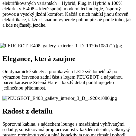
elektrifikovaných variantách – Hybrid, Plug-in Hybrid a 100%
elektrický E-408 – které spojují moderní technologie, úsporný
provoz a vysoký jízdní komfort. Každá z nich nabízí jinou úroveň
elektrifikace, takže si snadno vyberete pohon přesně podle toho, jak
a kde nejčastěji jezdíte.
Elegance, která zaujme
Od dynamické siluety a pronikavých LED světlometů až po
výraznou červenou zadní část s logem PEUGEOT a nápadnou
barvu karoserie Zelená Flare – každý detail podtrhuje jeho
jedinečnou přítomnost.
Radost z detailu
Sportovní kabina, s nádechem lounge s masážními vyhřívanými
sedadly, sofistikovaná propracovanost v každém detailu, velkorysý
prostor, prémiový zvuk a plná konektivita pro maximální pohodlí.