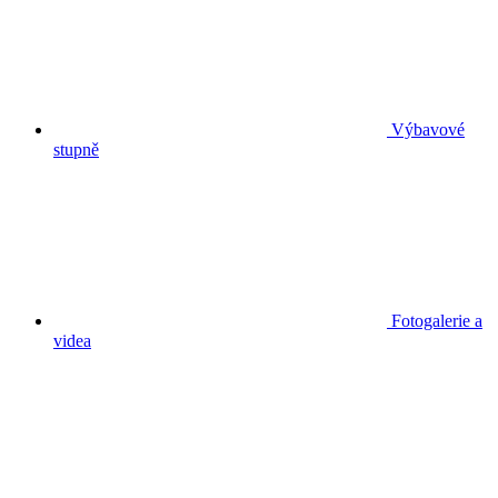
Výbavové
stupně
Fotogalerie a
videa