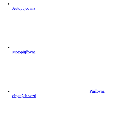
Autopůjčovna
Motopůjčovna
Půjčovna
obytných vozů