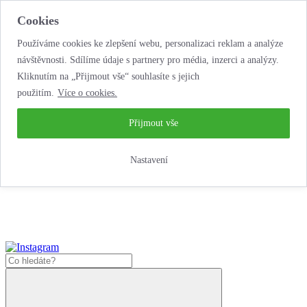
Cookies
Používáme cookies ke zlepšení webu, personalizaci reklam a analýze
návštěvnosti. Sdílíme údaje s partnery pro média, inzerci a analýzy.
Kliknutím na „Přijmout vše“ souhlasíte s jejich
použitím.
Více o cookies.
...neobyčejná jízda
životem!
...neobyčejná jízda životem!
Přijmout vše
Jak zde nakoupit?
Nastavení