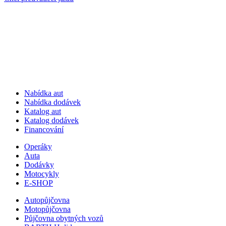
Nabídka aut
Nabídka dodávek
Katalog aut
Katalog dodávek
Financování
Operáky
Auta
Dodávky
Motocykly
E-SHOP
Autopůjčovna
Motopůjčovna
Půjčovna obytných vozů