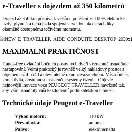
e-Traveller s dojezdem až 350 kilometrů
Dojezd až 350 km přispívá k většímu potěšení ze 100% elektrické
jízdy: plynulá a tichá jízda spojená s rychlou akcelerací díky
okamžitě dostupnému točivému momentu.
MAXIMÁLNÍ PRAKTIČNOST
Hands-free ovládání bočních posuvných dveří významně usnadňuje
nastupování. Velmi praktický je rovněž velký nákladový prostor s
objemem až 4 554 l a otevíratelné okno zavazadelníku. Místo řidiče,
konektivita, dostupnost, asistenční systémy řízení... Objevte
nejnovější inovace vozu PEUGEOT TRAVELLER navržené tak,
aby vám usnadnily vaši každodenní podnikatelskou činnost.
Technické údaje Peugeot e-Traveller
Výkon motoru:
110 kW
Převodovka:
automat
Palivo:
elektřina/nafta