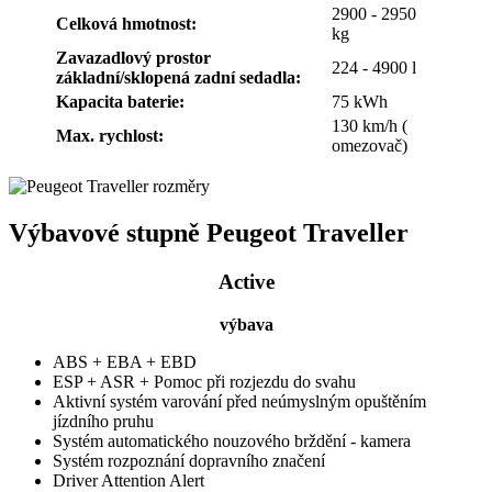
2900 - 2950
Celková hmotnost:
kg
Zavazadlový prostor
224 - 4900 l
základní/sklopená zadní sedadla:
Kapacita baterie:
75 kWh
130 km/h (
Max. rychlost:
omezovač)
Výbavové stupně Peugeot Traveller
Active
výbava
ABS + EBA + EBD
ESP + ASR + Pomoc při rozjezdu do svahu
Aktivní systém varování před neúmyslným opuštěním
jízdního pruhu
Systém automatického nouzového brždění - kamera
Systém rozpoznání dopravního značení
Driver Attention Alert