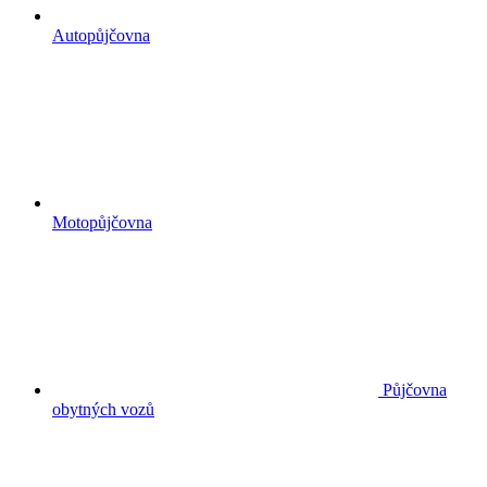
Autopůjčovna
Motopůjčovna
Půjčovna
obytných vozů