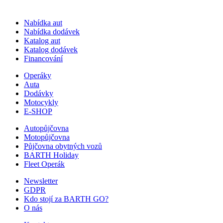
Nabídka aut
Nabídka dodávek
Katalog aut
Katalog dodávek
Financování
Operáky
Auta
Dodávky
Motocykly
E-SHOP
Autopůjčovna
Motopůjčovna
Půjčovna obytných vozů
BARTH Holiday
Fleet Operák
Newsletter
GDPR
Kdo stojí za BARTH GO?
O nás