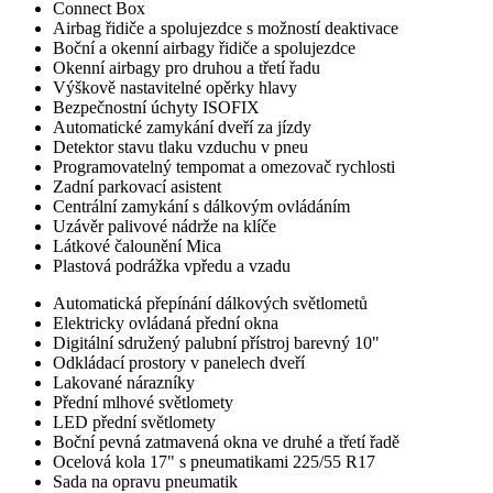
Connect Box
Airbag řidiče a spolujezdce s možností deaktivace
Boční a okenní airbagy řidiče a spolujezdce
Okenní airbagy pro druhou a třetí řadu
Výškově nastavitelné opěrky hlavy
Bezpečnostní úchyty ISOFIX
Automatické zamykání dveří za jízdy
Detektor stavu tlaku vzduchu v pneu
Programovatelný tempomat a omezovač rychlosti
Zadní parkovací asistent
Centrální zamykání s dálkovým ovládáním
Uzávěr palivové nádrže na klíče
Látkové čalounění Mica
Plastová podrážka vpředu a vzadu
Automatická přepínání dálkových světlometů
Elektricky ovládaná přední okna
Digitální sdružený palubní přístroj barevný 10"
Odkládací prostory v panelech dveří
Lakované nárazníky
Přední mlhové světlomety
LED přední světlomety
Boční pevná zatmavená okna ve druhé a třetí řadě
Ocelová kola 17" s pneumatikami 225/55 R17
Sada na opravu pneumatik