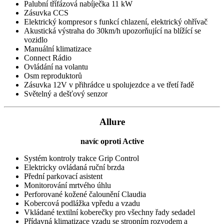
Palubní třífázová nabíječka 11 kW
Zásuvka CCS
Elektrický kompresor s funkcí chlazení, elektrický ohřívač
Akustická výstraha do 30km/h upozorňující na blížící se
vozidlo
Manuální klimatizace
Connect Rádio
Ovládání na volantu
Osm reproduktorů
Zásuvka 12V v přihrádce u spolujezdce a ve třetí řadě
Světelný a dešťový senzor
Allure
navíc oproti Active
Systém kontroly trakce Grip Control
Elektricky ovládaná ruční brzda
Přední parkovací asistent
Monitorování mrtvého úhlu
Perforované kožené čalounění Claudia
Kobercová podlážka vpředu a vzadu
Vkládané textilní koberečky pro všechny řady sedadel
Přídavná klimatizace vzadu se stropním rozvodem a