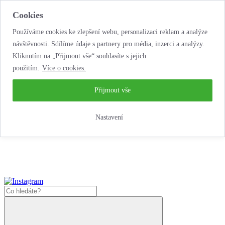
Cookies
Používáme cookies ke zlepšení webu, personalizaci reklam a analýze
návštěvnosti. Sdílíme údaje s partnery pro média, inzerci a analýzy.
Kliknutím na „Přijmout vše“ souhlasíte s jejich
použitím.
Více o cookies.
...neobyčejná jízda
životem!
...neobyčejná jízda životem!
Přijmout vše
Jak zde nakoupit?
Nastavení