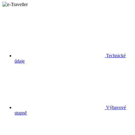
Technické
údaje
Výbavové
stupně