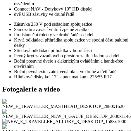
osvětlením
Connect NAV - Dotykový 10" HD displej
dvě USB zásuvky ve druhé řadě
Zásuvka 230 V pod sedadlem spolujezdce
Samozatmavovací vnitřní zpětné zrcátko
Protisluneční roletky ve druhé řadě sedadel
Krytá odkládací přihrádka spolujezdce ve spodní části palubní
desky
Středová odkládací přihrádka v horní části
Pevný kryt zavazadlového prostoru za třetí řadou sedadel
Boční posuvné dveře s elektrickým ovládáním a hands-free
otevíráním
Boční pevná extra zatmavená okna ve druhé a třetí řadě
Hliníkové disky kol 17" s pneumatikami 225/55 R17
Fotogalerie a video