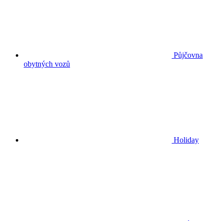
Půjčovna
obytných vozů
Holiday