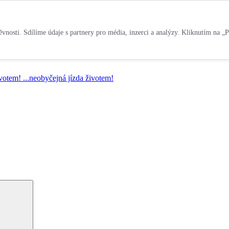
vnosti. Sdílíme údaje s partnery pro média, inzerci a analýzy. Kliknutím na „P
ivotem!
...neobyčejná jízda životem!